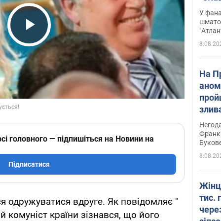
Подко
У фана
вигр
шмато
"Атлан
Play Video
8.08.20
На П
аном
прой
злив
пере
Негода
річки
Франк
сі головного — підпишіться на Новини на
Буков
8.08.20
Підписатися
Жінц
тис. 
 одружуватися вдруге. Як повідомляє "
чере
ий комуніст країни зізнався, що його