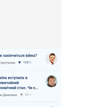
и закінчиться війна?
10,8 т.
 Хрістензен
аїна вступила в
звичайний
номічний стан. Чи є
тло вкінці тунелю?
8,6 т.
м Денисенко