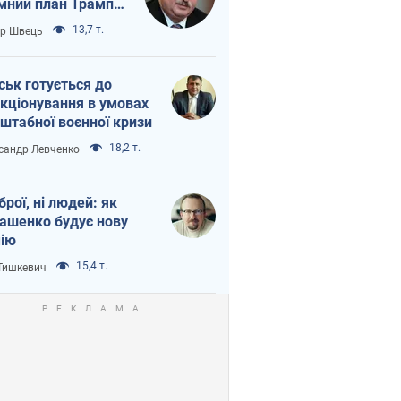
мний план Трампа
тіна?
13,7 т.
ор Швець
ськ готується до
кціонування в умовах
штабної воєнної кризи
18,2 т.
сандр Левченко
зброї, ні людей: як
ашенко будує нову
ію
15,4 т.
 Тишкевич