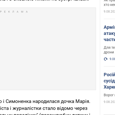
хто не
9.08.20
Армі
атаку
части
Фото
Для те
дрони
9.0
Росі
сусід
Харко
пост
Ворог 
ко і Симоненка народилася дочка Марія.
9.08.20
ста і журналістки стало відомо через