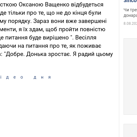
зіпс
лісткою Оксаною Ващенко відбудеться
судд
Чи тре
 тільки про те, що не до кінця були
неоч
донар
му порядку. Зараз вони вже завершені
8.08.20
менти, я їх здам, щоб пройти повністю
е питання буде вирішено ". Весілля
ідаючи на питання про те, як поживає
ів: "Добре. Донька зростає. Я радий цьому
ідео дня