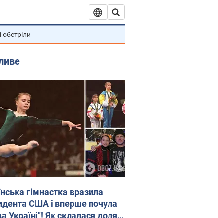
і обстріли
ливе
їнська гімнастка вразила
идента США і вперше почула
а Україні"! Як склалася доля