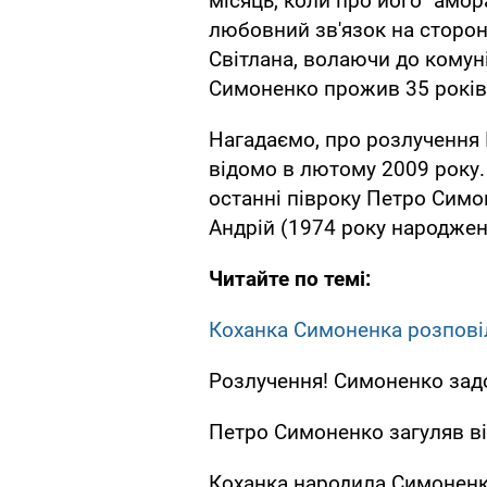
місяць, коли про його "амо
любовний зв'язок на сторон
Світлана, волаючи до комун
Симоненко прожив 35 років,
Нагадаємо, про розлучення 
відомо в лютому 2009 року.
останні півроку Петро Симо
Андрій (1974 року народженн
Читайте по темі:
Коханка Симоненка розповіл
Розлучення! Симоненко зад
Петро Симоненко загуляв в
Коханка народила Симоненк