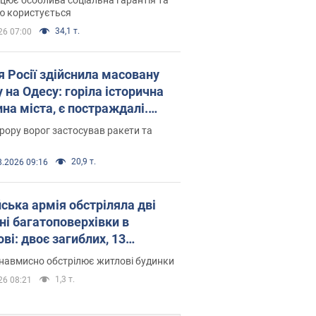
ю користується
34,1 т.
26 07:00
я Росії здійснила масовану
 на Одесу: горіла історична
на міста, є постраждалі.
 та відео
рору ворог застосував ракети та
20,9 т.
8.2026 09:16
йська армія обстріляла дві
ні багатоповерхівки в
ві: двоє загиблих, 13
раждалих
навмисно обстрілює житлові будинки
1,3 т.
26 08:21