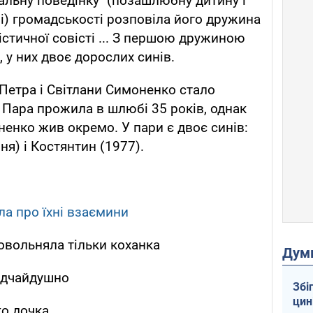
ральну поведінку" (позашлюбну дитину і
і) громадськості розповіла його дружина
істичної совісті ... З першою дружиною
 у них двоє дорослих синів.
Петра і Світлани Симоненко стало
 Пара прожила в шлюбі 35 років, однак
ненко жив окремо. У пари є двоє синів:
я) і Костянтин (1977).
а про їхні взаємини
овольняла тільки коханка
Дум
ідчайдушно
Збі
цин
о дочка