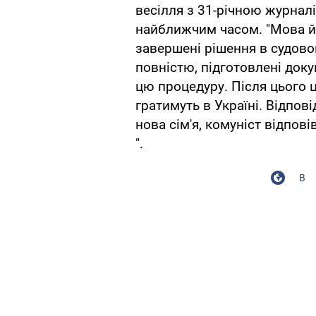
весілля з 31-річною журна
найближчим часом. "Мова йде
завершені рішення в судово
повністю, підготовлені доку
цю процедуру. Після цього ц
гратимуть в Україні. Відпов
нова сім'я, комуніст відпов
".
В