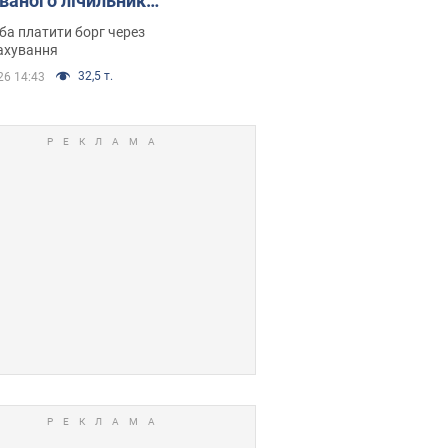
ованого лічильника:
я ухвалив
ба платити борг через
ікуване рішення
ахування
32,5 т.
26 14:43