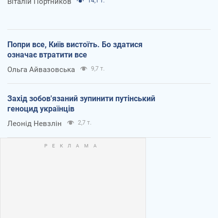
Віталій Портников
14,1 т.
Попри все, Київ вистоїть. Бо здатися
означає втратити все
Ольга Айвазовська
9,7 т.
Захід зобов'язаний зупинити путінський
геноцид українців
Леонід Невзлін
2,7 т.