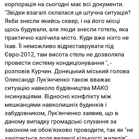
корпорація на сьогодні має всі документи.
"Звідки взагалі склалася ця штучна ситуація?
Якби знесли якийсь сквер, і на його місці
щось будували, але люди знесли готель, яка
практично калічила місто. Куди вже ніхто не
їхав. Її неможливо відреставрувати під
Євро-2012, там висота стель не дозволяла
провести систему кондиціонування ", -
розповів Курчин. Донецький міський голова
Олександр Лук'янченко також вважає
ситуацію навколо будівництва МАКО
інсинуаціями. Відносно конфлікту між
мешканцями навколишніх будинків і
забудовником, Лук'янченко заявив, що в
даному випадку громадські слухання за
законом не обов'язково проводити, так як "не
зачіпається доля великої кількості жителів".