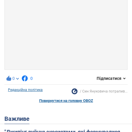
0
0
Підписатися
Редакційна політика
Син Януковича потрапив...
Повернутися на головну OBOZ
Важливе
"Джипінг руйнує екосистеми, які формувалися