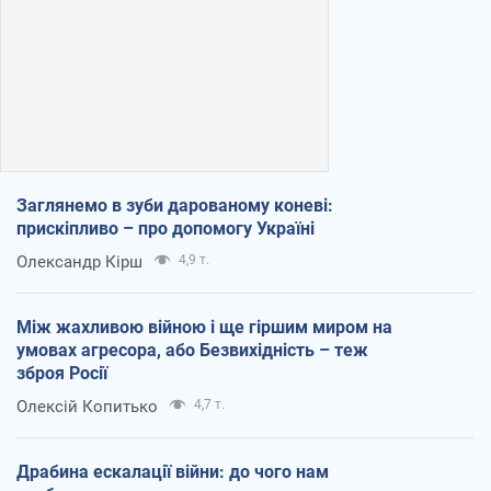
Заглянемо в зуби дарованому коневі:
прискіпливо – про допомогу Україні
Олександр Кірш
4,9 т.
Між жахливою війною і ще гіршим миром на
умовах агресора, або Безвихідність – теж
зброя Росії
Олексій Копитько
4,7 т.
Драбина ескалації війни: до чого нам