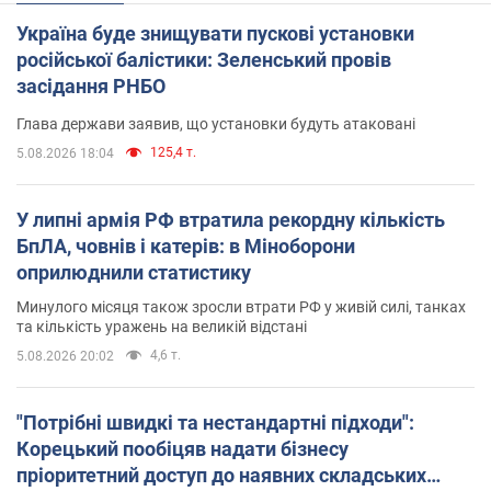
Україна буде знищувати пускові установки
російської балістики: Зеленський провів
засідання РНБО
Глава держави заявив, що установки будуть атаковані
125,4 т.
5.08.2026 18:04
У липні армія РФ втратила рекордну кількість
БпЛА, човнів і катерів: в Міноборони
оприлюднили статистику
Минулого місяця також зросли втрати РФ у живій силі, танках
та кількість уражень на великій відстані
4,6 т.
5.08.2026 20:02
"Потрібні швидкі та нестандартні підходи":
Корецький пообіцяв надати бізнесу
пріоритетний доступ до наявних складських