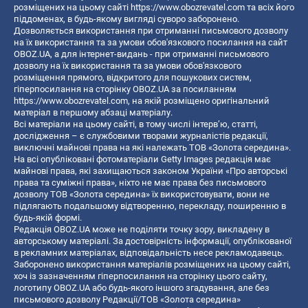
розміщених на цьому сайті
https://www.obozrevatel.com
та всіх його
піддоменах, в будь-якому вигляді суворо заборонено.
Дозволяється використання при отриманні письмового дозволу
на їх використання та за умови обов'язкового посилання на сайт
OBOZ.UA, а для інтернет-видань - при отриманні письмового
дозволу на їх використання та за умови обов'язкового
розміщення прямого, відкритого для пошукових систем,
гіперпосилання на сторінку OBOZ.UA за посиланням
https://www.obozrevatel.com
, на якій розміщено оригінальний
матеріал в першому абзаці матеріалу.
Всі матеріали на цьому сайті, в тому числі інтерв’ю, статті,
дослідження – є службовими творами журналістів редакції,
виключні майнові права на які належать ТОВ «Золота середина».
На всі опубліковані фотоматеріали Getty Images редакція має
майнові права, які захищаються законом України «Про авторські
права та суміжні права», ніхто не має права без письмового
дозволу ТОВ «Золота середина» їх використовувати, вони не
підлягають подальшому відтворенню, перекладу, поширенню в
будь-якій формі.
Редакція OBOZ.UA може не поділяти точку зору, викладену в
авторському матеріалі. За достовірність інформації, опублікованої
в рекламних матеріалах, відповідальність несе рекламодавець.
Заборонено використання матеріалів розміщених на цьому сайті,
хоч із зазначенням гіперпосилання на сторінку цього сайту,
логотипу OBOZ.UA або будь-якого іншого згадування, але без
письмового дозволу Редакції/ТОВ «Золота середина»