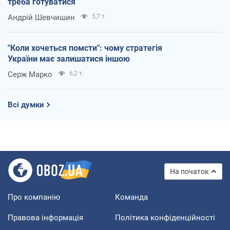
треба готуватися
Андрій Шевчишин
5,7 т.
"Коли хочеться помсти": чому стратегія
України має залишатися іншою
Серж Марко
6,2 т.
Всі думки
На початок
Про компанію
Команда
Правова інформація
Політика конфіденційності