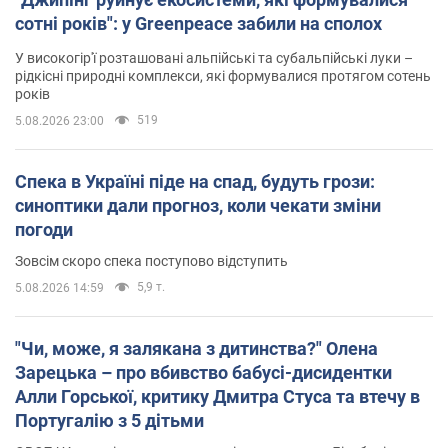
сотні років": у Greenpeace забили на сполох
У високогір'ї розташовані альпійські та субальпійські луки –
рідкісні природні комплекси, які формувалися протягом сотень
років
519
5.08.2026 23:00
Спека в Україні піде на спад, будуть грози:
синоптики дали прогноз, коли чекати зміни
погоди
Зовсім скоро спека поступово відступить
5,9 т.
5.08.2026 14:59
"Чи, може, я залякана з дитинства?" Олена
Зарецька – про вбивство бабусі-дисидентки
Алли Горської, критику Дмитра Стуса та втечу в
Португалію з 5 дітьми