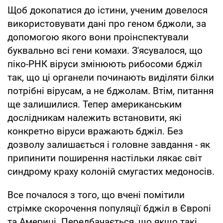
Щоб докопатися до істини, ученим довелося
використовувати дані про геном бджоли, за
допомогою якого вони проінспектували
буквально всі гени комахи. З'ясувалося, що
піко-РНК віруси змінюють рибосоми бджіл
так, що ці органели починають виділяти білки
потрібні вірусам, а не бджолам. Втім, питання
ще залишилися. Тепер американським
дослідникам належить встановити, які
конкретно віруси вражають бджіл. Без
дозволу залишається і головне завдання - як
припинити поширення настільки лякає світ
синдрому краху колоній смугастих медоносів.
Все почалося з того, що вчені помітили
стрімке скорочення популяції бджіл в Європі
та Америці. Передбачається, що якщо такі