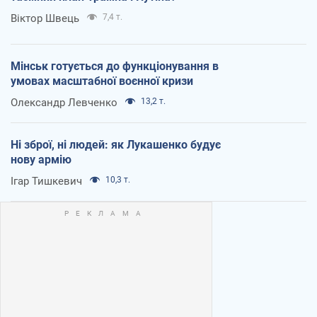
Віктор Швець
7,4 т.
Мінськ готується до функціонування в
умовах масштабної воєнної кризи
Олександр Левченко
13,2 т.
Ні зброї, ні людей: як Лукашенко будує
нову армію
Ігар Тишкевич
10,3 т.