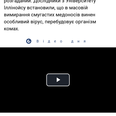
розгаданий. Дослідники з Університету
Іллінойсу встановили, що в масовій
вимирання смугастих медоносів винен
особливий вірус, перебудовує організм
комах.
Відео дня
Play Video