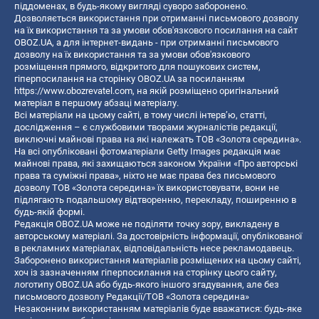
піддоменах, в будь-якому вигляді суворо заборонено.
Дозволяється використання при отриманні письмового дозволу
на їх використання та за умови обов'язкового посилання на сайт
OBOZ.UA, а для інтернет-видань - при отриманні письмового
дозволу на їх використання та за умови обов'язкового
розміщення прямого, відкритого для пошукових систем,
гіперпосилання на сторінку OBOZ.UA за посиланням
https://www.obozrevatel.com
, на якій розміщено оригінальний
матеріал в першому абзаці матеріалу.
Всі матеріали на цьому сайті, в тому числі інтерв’ю, статті,
дослідження – є службовими творами журналістів редакції,
виключні майнові права на які належать ТОВ «Золота середина».
На всі опубліковані фотоматеріали Getty Images редакція має
майнові права, які захищаються законом України «Про авторські
права та суміжні права», ніхто не має права без письмового
дозволу ТОВ «Золота середина» їх використовувати, вони не
підлягають подальшому відтворенню, перекладу, поширенню в
будь-якій формі.
Редакція OBOZ.UA може не поділяти точку зору, викладену в
авторському матеріалі. За достовірність інформації, опублікованої
в рекламних матеріалах, відповідальність несе рекламодавець.
Заборонено використання матеріалів розміщених на цьому сайті,
хоч із зазначенням гіперпосилання на сторінку цього сайту,
логотипу OBOZ.UA або будь-якого іншого згадування, але без
письмового дозволу Редакції/ТОВ «Золота середина»
Незаконним використанням матеріалів буде вважатися: будь-яке