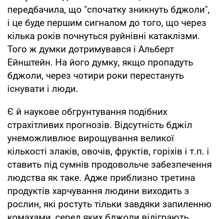
передбачила, що "спочатку зникнуть бджоли",
і це буде першим сигналом до того, що через
кілька років почнуться руйнівні катаклізми.
Того ж думки дотримувався і Альберт
Ейнштейн. На його думку, якщо пропадуть
бджоли, через чотири роки перестануть
існувати і люди.
Є й наукове обгрунтування подібних
страхітливих прогнозів. Відсутність бджіл
унеможливлює вирощування великої
кількості злаків, овочів, фруктів, горіхів і т.п. і
ставить під сумнів продовольче забезпечення
людства як таке. Адже приблизно третина
продуктів харчування людини виходить з
рослин, які ростуть тільки завдяки запиленню
комахами, серед яких бджоли відіграють