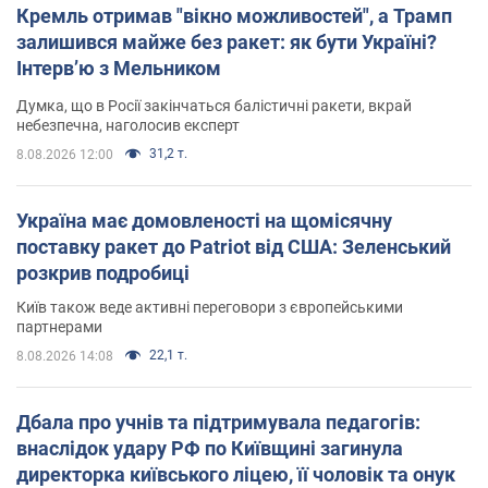
Кремль отримав "вікно можливостей", а Трамп
залишився майже без ракет: як бути Україні?
Інтерв’ю з Мельником
Думка, що в Росії закінчаться балістичні ракети, вкрай
небезпечна, наголосив експерт
31,2 т.
8.08.2026 12:00
Україна має домовленості на щомісячну
поставку ракет до Patriot від США: Зеленський
розкрив подробиці
Київ також веде активні переговори з європейськими
партнерами
22,1 т.
8.08.2026 14:08
Дбала про учнів та підтримувала педагогів:
внаслідок удару РФ по Київщині загинула
директорка київського ліцею, її чоловік та онук