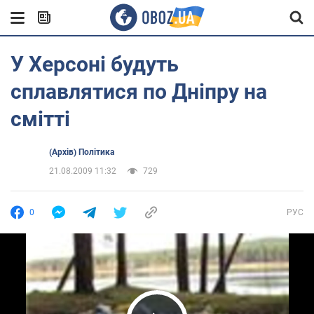
У Херсоні будуть
сплавлятися по Дніпру на
смітті
(Архів) Політика
21.08.2009 11:32
729
0
РУС