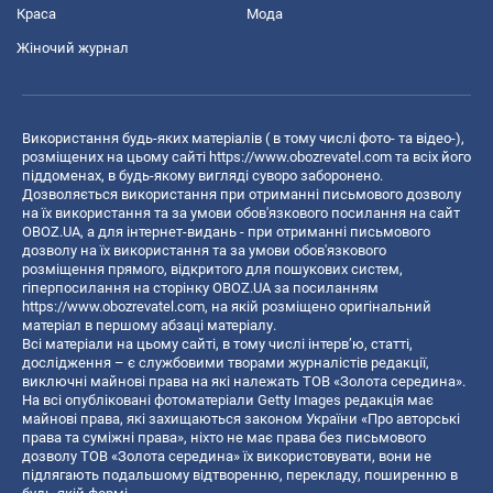
Краса
Мода
Жіночий журнал
Використання будь-яких матеріалів ( в тому числі фото- та відео-),
розміщених на цьому сайті
https://www.obozrevatel.com
та всіх його
піддоменах, в будь-якому вигляді суворо заборонено.
Дозволяється використання при отриманні письмового дозволу
на їх використання та за умови обов'язкового посилання на сайт
OBOZ.UA, а для інтернет-видань - при отриманні письмового
дозволу на їх використання та за умови обов'язкового
розміщення прямого, відкритого для пошукових систем,
гіперпосилання на сторінку OBOZ.UA за посиланням
https://www.obozrevatel.com
, на якій розміщено оригінальний
матеріал в першому абзаці матеріалу.
Всі матеріали на цьому сайті, в тому числі інтерв’ю, статті,
дослідження – є службовими творами журналістів редакції,
виключні майнові права на які належать ТОВ «Золота середина».
На всі опубліковані фотоматеріали Getty Images редакція має
майнові права, які захищаються законом України «Про авторські
права та суміжні права», ніхто не має права без письмового
дозволу ТОВ «Золота середина» їх використовувати, вони не
підлягають подальшому відтворенню, перекладу, поширенню в