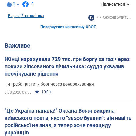
0
0
Підписатися
Редакційна політика
У Херсоні будуть...
Повернутися на головну OBOZ
Важливе
Жінці нарахували 729 тис. грн боргу за газ через
покази зіпсованого лічильника: суддя ухвалив
неочікуване рішення
Чи треба платити борг через донарахування
10,0 т.
6.08.2026 09:53
"Це Україна напала!" Оксана Вояж викрила
київського поета, якого "зазомбували": він навіть
російської не знав, а тепер хоче геноциду
українців