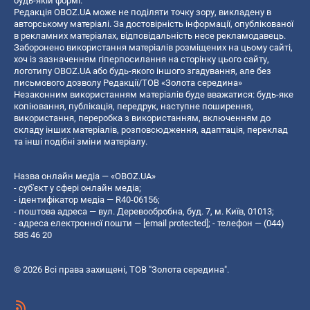
будь-якій формі.
Редакція OBOZ.UA може не поділяти точку зору, викладену в
авторському матеріалі. За достовірність інформації, опублікованої
в рекламних матеріалах, відповідальність несе рекламодавець.
Заборонено використання матеріалів розміщених на цьому сайті,
хоч із зазначенням гіперпосилання на сторінку цього сайту,
логотипу OBOZ.UA або будь-якого іншого згадування, але без
письмового дозволу Редакції/ТОВ «Золота середина»
Незаконним використанням матеріалів буде вважатися: будь-яке
копiювання, публiкацiя, передрук, наступне поширення,
використання, переробка з використанням, включенням до
складу інших матеріалів, розповсюдження, адаптація, переклад
та інші подібні зміни матеріалу.
Назва онлайн медіа — «OBOZ.UA»
- суб'єкт у сфері онлайн медіа;
- ідентифікатор медіа — R40-06156;
- поштова адреса — вул. Деревообробна, буд. 7, м. Київ, 01013;
- адреса електронної пошти —
[email protected]
; - телефон — (044)
585 46 20
© 2026 Всі права захищені, ТОВ "Золота середина".