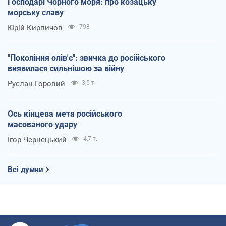
Господарі Чорного моря: про козацьку
морську славу
Юрій Кирпичов
798
"Покоління олів'є": звичка до російського
виявилася сильнішою за війну
Руслан Горовий
3,5 т.
Ось кінцева мета російського
масованого удару
Ігор Чернецький
4,7 т.
Всі думки