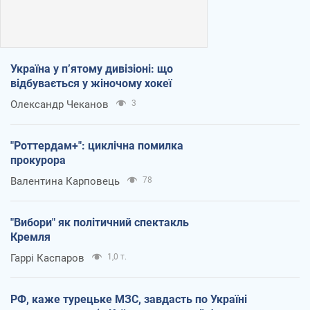
Україна у п’ятому дивізіоні: що
відбувається у жіночому хокеї
Олександр Чеканов
3
"Роттердам+": циклічна помилка
прокурора
Валентина Карповець
78
"Вибори" як політичний спектакль
Кремля
Гаррі Каспаров
1,0 т.
РФ, каже турецьке МЗС, завдасть по Україні