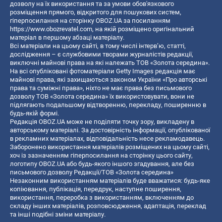
дозволу на їх використання та за умови обов'язкового
розміщення прямого, відкритого для пошукових систем,
гіперпосилання на сторінку OBOZ.UA за посиланням
https://www.obozrevatel.com
, на якій розміщено оригінальний
матеріал в першому абзаці матеріалу.
Всі матеріали на цьому сайті, в тому числі інтерв’ю, статті,
дослідження – є службовими творами журналістів редакції,
виключні майнові права на які належать ТОВ «Золота середина».
На всі опубліковані фотоматеріали Getty Images редакція має
майнові права, які захищаються законом України «Про авторські
права та суміжні права», ніхто не має права без письмового
дозволу ТОВ «Золота середина» їх використовувати, вони не
підлягають подальшому відтворенню, перекладу, поширенню в
будь-якій формі.
Редакція OBOZ.UA може не поділяти точку зору, викладену в
авторському матеріалі. За достовірність інформації, опублікованої
в рекламних матеріалах, відповідальність несе рекламодавець.
Заборонено використання матеріалів розміщених на цьому сайті,
хоч із зазначенням гіперпосилання на сторінку цього сайту,
логотипу OBOZ.UA або будь-якого іншого згадування, але без
письмового дозволу Редакції/ТОВ «Золота середина»
Незаконним використанням матеріалів буде вважатися: будь-яке
копiювання, публiкацiя, передрук, наступне поширення,
використання, переробка з використанням, включенням до
складу інших матеріалів, розповсюдження, адаптація, переклад
та інші подібні зміни матеріалу.