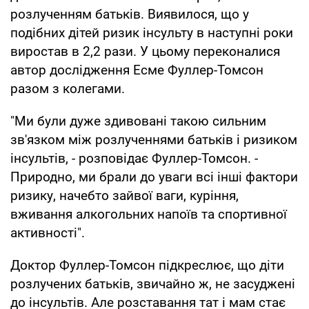
розлученням батьків. Виявилося, що у
подібних дітей ризик інсульту в наступні роки
виростав в 2,2 рази. У цьому переконалися
автор дослідження Есме Фуллер-Томсон
разом з колегами.
"Ми були дуже здивовані такою сильним
зв'язком між розлученнями батьків і ризиком
інсультів, - розповідає Фуллер-Томсон. -
Природно, ми брали до уваги всі інші фактори
ризику, начебто зайвої ваги, куріння,
вживання алкогольних напоїв та спортивної
активності".
Доктор Фуллер-Томсон підкреслює, що діти
розлучених батьків, звичайно ж, не засуджені
до інсультів. Але розставання тат і мам стає