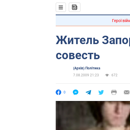
Герої вій
Житель Запо
совесть
(Архів) Політика
7.08.2009 21:23
672
0