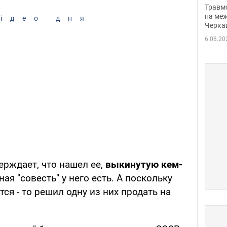
нети
Травм
Фото
на меж
ідео дня
Черка
6.08.20
ерждает, что нашел ее,
выкинутую кем-
ная "совесть" у него есть. А поскольку
тся - то решил одну из них продать на