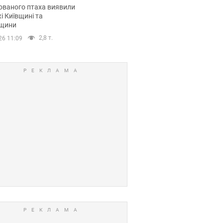
повий маршрут.
ованого птаха виявили
і Київщині та
щини
2,8 т.
26 11:09