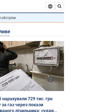
і обстріли
ливе
 нарахували 729 тис. грн
 за газ через покази
ованого лічильника: суддя