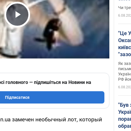
ухва
Чи тре
6.08.20
Play Video
"Це У
Окса
київс
"зазо
навіт
Як заз
знав,
письм
Україн
гено
РФ йо
сі головного — підпишіться на Новини на
6.08.20
Підписатися
"Був 
Укра
пора
on.ua замечен необычный лот, который
обра