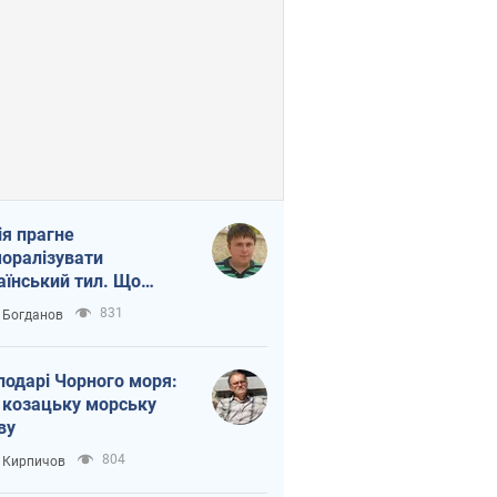
ія прагне
оралізувати
аїнський тил. Що
то собі нагадати
831
 Богданов
подарі Чорного моря:
 козацьку морську
ву
804
 Кирпичов