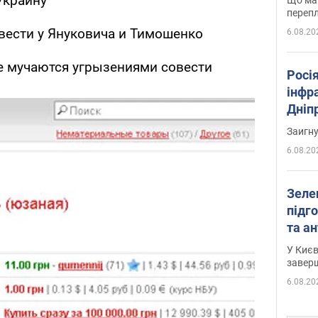
Украину
перепл
вести у Януковича и Тимошенко
6.08.20
не мучаются угрызениями совести
Росія
інфр
Дніпр
пора
Заигн
6.08.20
Зеле
підго
та антибалістичної програми
FREY
У Києв
завер
6.08.20