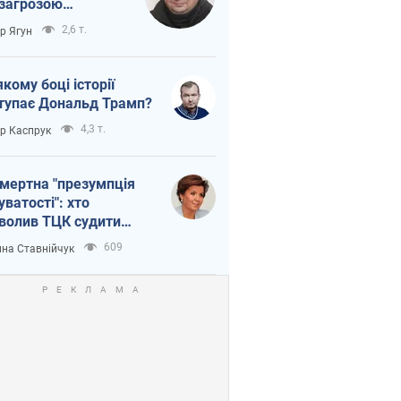
 загрозою
тична логістика
2,6 т.
ор Ягун
якому боці історії
тупає Дональд Трамп?
4,3 т.
ор Каспрук
мертна "презумпція
уватості": хто
волив ТЦК судити
иблих захисників
609
на Ставнійчук