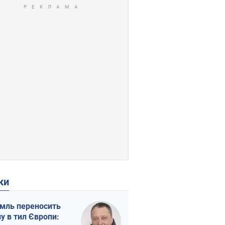
ки
мль переносить
ну в тил Європи: