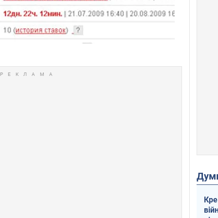
Дум
Кре
вій