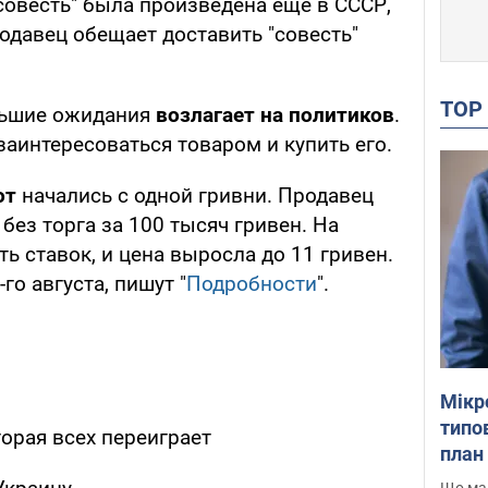
совесть" была произведена еще в СССР,
одавец обещает доставить "совесть"
TO
льшие ожидания
возлагает на политиков
.
заинтересоваться товаром и купить его.
от
начались с одной гривни. Продавец
 без торга за 100 тысяч гривен. На
ть ставок, и цена выросла до 11 гривен.
го августа, пишут "
Подробности
".
Мікр
типов
торая всех переиграет
план 
Що маю