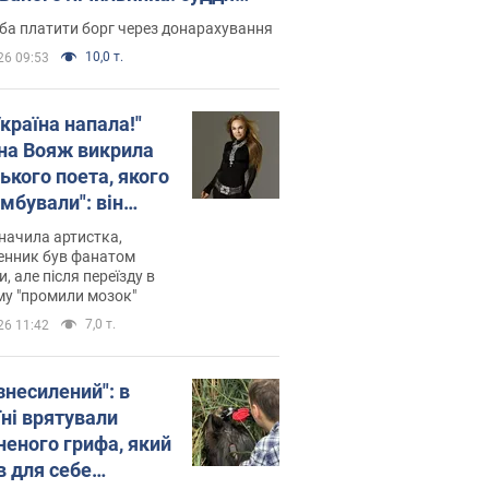
лив неочікуване рішення
ба платити борг через донарахування
10,0 т.
26 09:53
країна напала!"
на Вояж викрила
ького поета, якого
мбували": він
ь російської не
начила артистка,
 а тепер хоче
енник був фанатом
и, але після переїзду в
циду українців
му "промили мозок"
7,0 т.
26 11:42
знесилений": в
їні врятували
неного грифа, який
в для себе