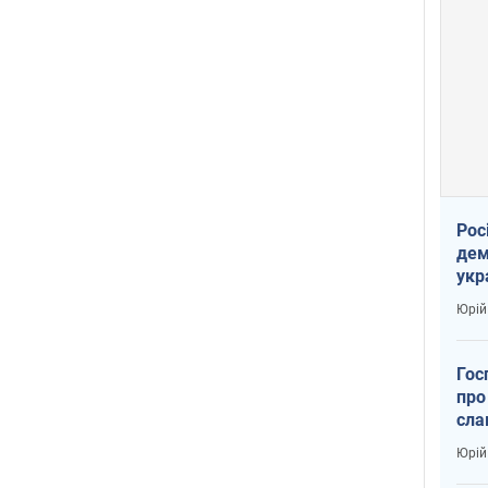
Рос
дем
укр
вар
Юрій
Гос
про
сла
Юрій