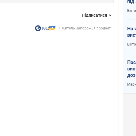
під
кри
Вікт
Підписатися
На 
Житель Запорожья продает...
вис
Вікт
Пос
вин
доз
заг
Мари