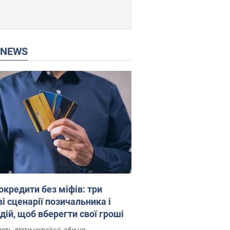
P NEWS
окредити без міфів: три
і сценарії позичальника і
дій, щоб вберегти свої гроші
ть діяти українці, аби не