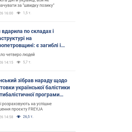
ачувати за "швидку позику"
1,5 т.
26 16:00
 вдарила по складах і
аструктурі на
опетровщині: є загиблі і
нені. Фото
уло четверо людей
5,7 т.
26 14:15
нський зібрав нараду щодо
товки української балістики
JA: які рішення готуються
і розраховують на успішне
шення проєкту FREYJA
26,5 т.
26 14:58