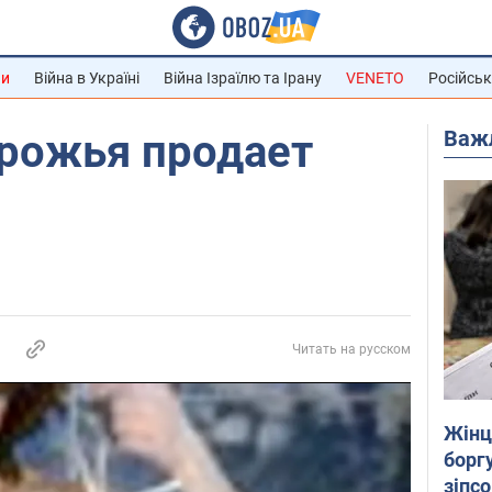
ни
Війна в Україні
Війна Ізраїлю та Ірану
VENETO
Російськ
Важ
рожья продает
Читать на русском
Жінці
боргу
зіпс