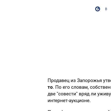
В
Продавец из Запорожья утв
то
. По его словам, собствен
две "совести" вряд ли уживу
интернет-аукционе.