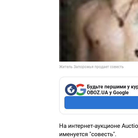
Будьте першими у кур
OBOZ.UA у Google
На интернет-аукционе Аucti
именуется "совесть".