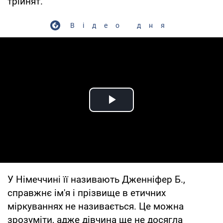
трійнят.
Відео дня
Play Video
У Німеччині її називають Дженніфер Б.,
справжнє ім'я і прізвище в етичних
міркуваннях не називається. Це можна
зрозуміти, адже дівчина ще не досягла