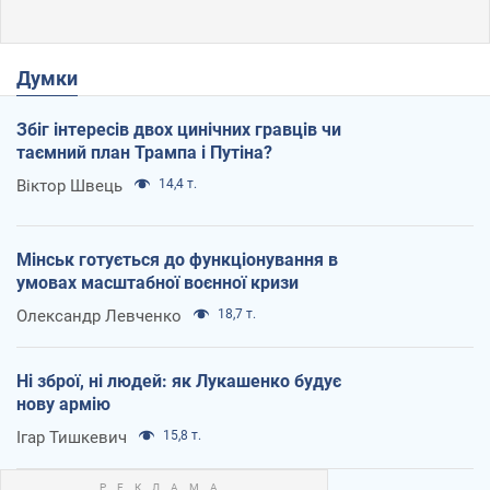
Думки
Збіг інтересів двох цинічних гравців чи
таємний план Трампа і Путіна?
Віктор Швець
14,4 т.
Мінськ готується до функціонування в
умовах масштабної воєнної кризи
Олександр Левченко
18,7 т.
Ні зброї, ні людей: як Лукашенко будує
нову армію
Ігар Тишкевич
15,8 т.