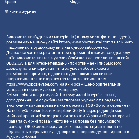
Краса
Мода
Жіночий журнал
Використання будь-яких матеріалів ( в тому числі фото- та відео-),
розміщених на цьому сайті
https://www.obozrevatel.com
та всіх його
піддоменах, в будь-якому вигляді суворо заборонено.
Дозволяється використання при отриманні письмового дозволу
на їх використання та за умови обов'язкового посилання на сайт
OBOZ.UA, а для інтернет-видань - при отриманні письмового
дозволу на їх використання та за умови обов'язкового
розміщення прямого, відкритого для пошукових систем,
гіперпосилання на сторінку OBOZ.UA за посиланням
https://www.obozrevatel.com
, на якій розміщено оригінальний
матеріал в першому абзаці матеріалу.
Всі матеріали на цьому сайті, в тому числі інтерв’ю, статті,
дослідження – є службовими творами журналістів редакції,
виключні майнові права на які належать ТОВ «Золота середина».
На всі опубліковані фотоматеріали Getty Images редакція має
майнові права, які захищаються законом України «Про авторські
права та суміжні права», ніхто не має права без письмового
дозволу ТОВ «Золота середина» їх використовувати, вони не
підлягають подальшому відтворенню, перекладу, поширенню в
будь-якій формі.