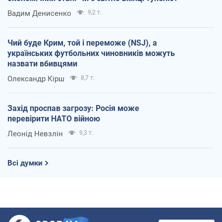
Вадим Денисенко
9,2 т.
Чий буде Крим, той і переможе (NSJ), а
українських футбольних чиновників можуть
назвати вбивцями
Олександр Кірш
8,7 т.
Захід проспав загрозу: Росія може
перевірити НАТО війною
Леонід Невзлін
9,3 т.
Всі думки