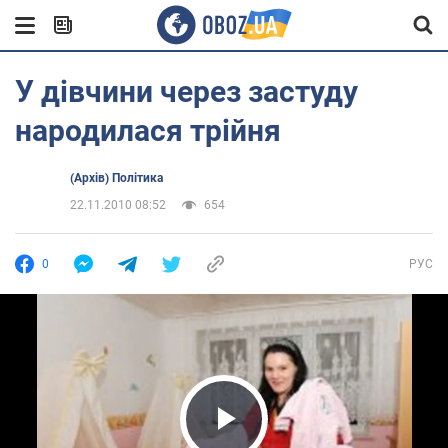
У дівчини через застуду
народилася трійня
(Архів) Політика
22.11.2010 08:52
654
0
РУС