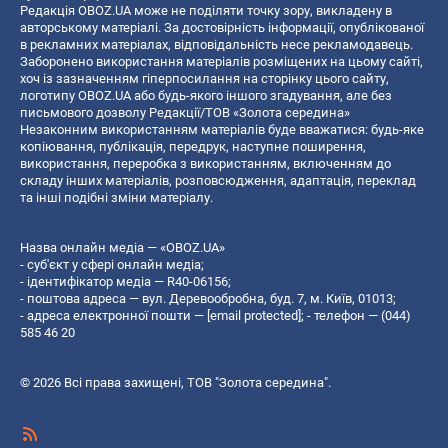
Редакція OBOZ.UA може не поділяти точку зору, викладену в
авторському матеріалі. За достовірність інформації, опублікованої
в рекламних матеріалах, відповідальність несе рекламодавець.
Заборонено використання матеріалів розміщених на цьому сайті,
хоч із зазначенням гіперпосилання на сторінку цього сайту,
логотипу OBOZ.UA або будь-якого іншого згадування, але без
письмового дозволу Редакції/ТОВ «Золота середина»
Незаконним використанням матеріалів буде вважатися: будь-яке
копiювання, публiкацiя, передрук, наступне поширення,
використання, переробка з використанням, включенням до
складу інших матеріалів, розповсюдження, адаптація, переклад
та інші подібні зміни матеріалу.
Назва онлайн медіа — «OBOZ.UA»
- суб'єкт у сфері онлайн медіа;
- ідентифікатор медіа — R40-06156;
- поштова адреса — вул. Деревообробна, буд. 7, м. Київ, 01013;
- адреса електронної пошти —
[email protected]
; - телефон — (044)
585 46 20
© 2026 Всі права захищені, ТОВ "Золота середина".