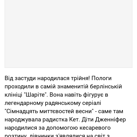
Від застуди народилася трійня! Пологи
проходили в самій знаменитій берлінській
клініці "Шаріте". Вона навіть фігурує в
легендарному радянському серіалі
"Сімнадцять миттєвостей весни" - саме там
народжувала радистка Кет. Діти Дженніфер
народилися за допомогою кесаревого
розтину, дівчинки з'являлися на світ з