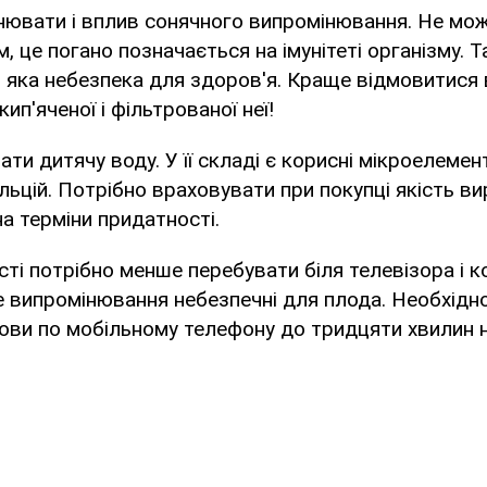
нювати і вплив сонячного випромінювання. Не мо
м, це погано позначається на імунітеті організму.
 яка небезпека для здоров'я. Краще відмовитися 
кип'яченої і фільтрованої неї!
ти дитячу воду. У її складі є корисні мікроелемент
кальцій. Потрібно враховувати при покупці якість ви
на терміни придатності.
ості потрібно менше перебувати біля телевізора і к
 випромінювання небезпечні для плода. Необхідн
ви по мобільному телефону до тридцяти хвилин н