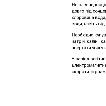
Не слід недооці
довго під сонце
хлорована вода,
води, навіть від 
Необхідно купува
натрій, калій і 
звертати увагу 
У період вагітн
Електромагнітне
скоротити розмо