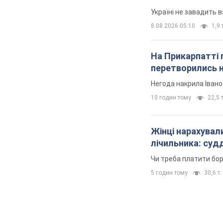
Україні не завадить в
8.08.2026 05:10
1,9 
На Прикарпатті 
перетворились н
Негода накрила Іван
10 годин тому
22,5 т
Жінці нарахували
лічильника: суд
Чи треба платити бо
5 годин тому
30,6 т.