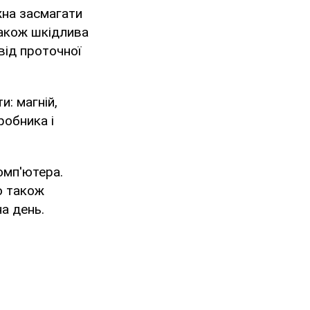
жна засмагати
 Також шкідлива
від проточної
и: магній,
робника і
омп'ютера.
о також
а день.