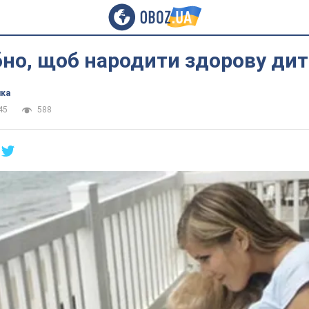
но, щоб народити здорову ди
ика
45
588