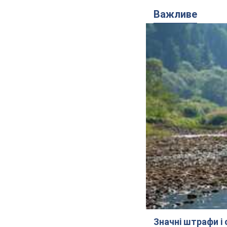
Важливе
Значні штрафи і