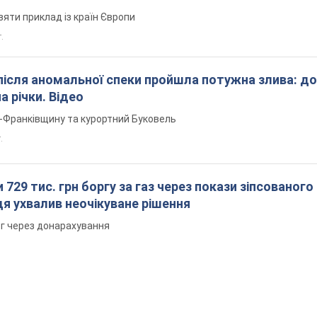
зяти приклад із країн Європи
т.
після аномальної спеки пройшла потужна злива: д
а річки. Відео
о-Франківщину та курортний Буковель
.
 729 тис. грн боргу за газ через покази зіпсованого
дя ухвалив неочікуване рішення
рг через донарахування