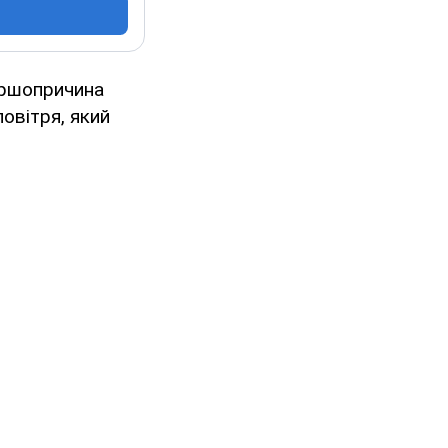
першопричина
овітря, який