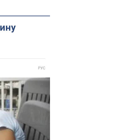
тину
РУС