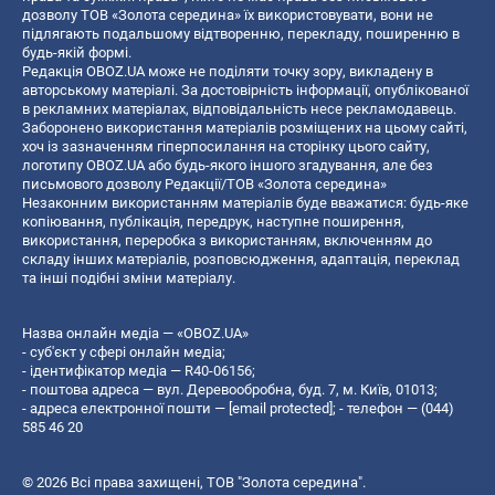
дозволу ТОВ «Золота середина» їх використовувати, вони не
підлягають подальшому відтворенню, перекладу, поширенню в
будь-якій формі.
Редакція OBOZ.UA може не поділяти точку зору, викладену в
авторському матеріалі. За достовірність інформації, опублікованої
в рекламних матеріалах, відповідальність несе рекламодавець.
Заборонено використання матеріалів розміщених на цьому сайті,
хоч із зазначенням гіперпосилання на сторінку цього сайту,
логотипу OBOZ.UA або будь-якого іншого згадування, але без
письмового дозволу Редакції/ТОВ «Золота середина»
Незаконним використанням матеріалів буде вважатися: будь-яке
копiювання, публiкацiя, передрук, наступне поширення,
використання, переробка з використанням, включенням до
складу інших матеріалів, розповсюдження, адаптація, переклад
та інші подібні зміни матеріалу.
Назва онлайн медіа — «OBOZ.UA»
- суб'єкт у сфері онлайн медіа;
- ідентифікатор медіа — R40-06156;
- поштова адреса — вул. Деревообробна, буд. 7, м. Київ, 01013;
- адреса електронної пошти —
[email protected]
; - телефон — (044)
585 46 20
© 2026 Всі права захищені, ТОВ "Золота середина".