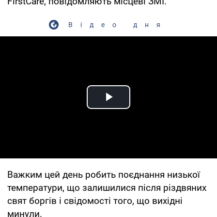
FirstCare, повідомляють місцеві ЗМІ.
Відео дня
Play Video
Важким цей день робить поєднання низької
температури, що залишилися після різдвяних
свят боргів і свідомості того, що вихідні
минули.