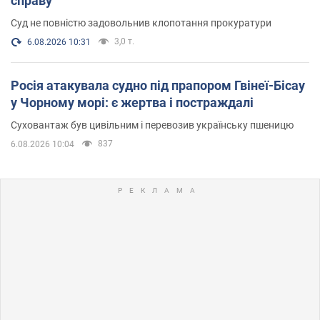
справу
Суд не повністю задовольнив клопотання прокуратури
3,0 т.
6.08.2026 10:31
Росія атакувала судно під прапором Гвінеї-Бісау
у Чорному морі: є жертва і постраждалі
Суховантаж був цивільним і перевозив українську пшеницю
837
6.08.2026 10:04