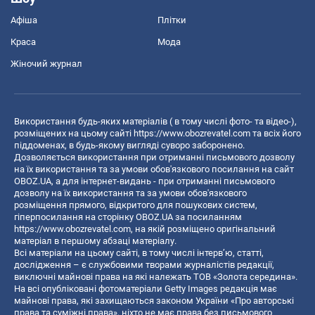
Афіша
Плітки
Краса
Мода
Жіночий журнал
Використання будь-яких матеріалів ( в тому числі фото- та відео-),
розміщених на цьому сайті
https://www.obozrevatel.com
та всіх його
піддоменах, в будь-якому вигляді суворо заборонено.
Дозволяється використання при отриманні письмового дозволу
на їх використання та за умови обов'язкового посилання на сайт
OBOZ.UA, а для інтернет-видань - при отриманні письмового
дозволу на їх використання та за умови обов'язкового
розміщення прямого, відкритого для пошукових систем,
гіперпосилання на сторінку OBOZ.UA за посиланням
https://www.obozrevatel.com
, на якій розміщено оригінальний
матеріал в першому абзаці матеріалу.
Всі матеріали на цьому сайті, в тому числі інтерв’ю, статті,
дослідження – є службовими творами журналістів редакції,
виключні майнові права на які належать ТОВ «Золота середина».
На всі опубліковані фотоматеріали Getty Images редакція має
майнові права, які захищаються законом України «Про авторські
права та суміжні права», ніхто не має права без письмового