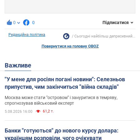
0
0
Підписатися
Редакційна політика
Сьогодні найбільш депресивний...
Повернутися на головну OBOZ
Важливе
"У мене для росіян погані новини": Селезньов
припустив, чим закінчиться "війна складів"
Москва може стати "островом" і зануритися в темряву,
спрогнозував військовий експерт
61,2 т.
5.08.2026 16:00
Банки "готуються" до нового курсу долара:
українцям розповіли, чого очікувати