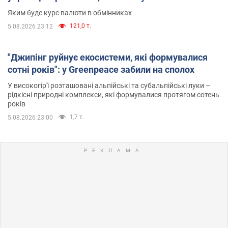
Яким буде курс валюти в обмінниках
121,0 т.
5.08.2026 23:12
"Джипінг руйнує екосистеми, які формувалися
сотні років": у Greenpeace забили на сполох
У високогір'ї розташовані альпійські та субальпійські луки –
рідкісні природні комплекси, які формувалися протягом сотень
років
1,7 т.
5.08.2026 23:00