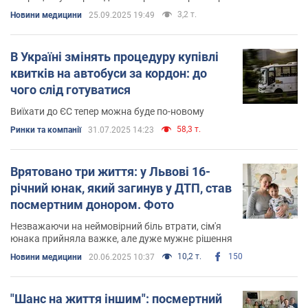
3,2 т.
Новини медицини
25.09.2025 19:49
В Україні змінять процедуру купівлі
квитків на автобуси за кордон: до
чого слід готуватися
Виїхати до ЄС тепер можна буде по-новому
58,3 т.
Ринки та компанії
31.07.2025 14:23
Врятовано три життя: у Львові 16-
річний юнак, який загинув у ДТП, став
посмертним донором. Фото
Незважаючи на неймовірний біль втрати, сім'я
юнака прийняла важке, але дуже мужнє рішення
10,2 т.
150
Новини медицини
20.06.2025 10:37
"Шанс на життя іншим": посмертний