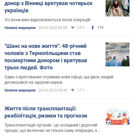
донор з Вінниці врятував чотирьох
українців
Усі вони вже відновлюються після операцій
2,9 т.
174
Новини медицини
20.05.2025 09:08
"Шанс на нове життя": 48-річний
чоловік з Тернопільщини став
посмертним донором і врятував
трьох людей. Фото
Один з врятованих отримав нове серце, ще двоє людей
дочекалися на здорові нирки
1,7 т.
Новини медицини
28.03.2025 09:49
Життя після трансплантації:
реабілітація, ризики та прогнози
Трансплантація органів - це складний і дорогий
процес, що включає не тільки саму операцію, а й