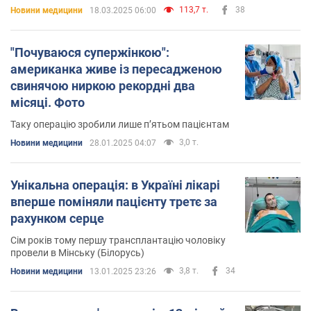
подальший медичний супровід
113,7 т.
38
Новини медицини
18.03.2025 06:00
"Почуваюся супержінкою":
американка живе із пересадженою
свинячою ниркою рекордні два
місяці. Фото
Таку операцію зробили лише пʼятьом пацієнтам
3,0 т.
Новини медицини
28.01.2025 04:07
Унікальна операція: в Україні лікарі
вперше поміняли пацієнту третє за
рахунком серце
Сім років тому першу трансплантацію чоловіку
провели в Мінську (Білорусь)
3,8 т.
34
Новини медицини
13.01.2025 23:26