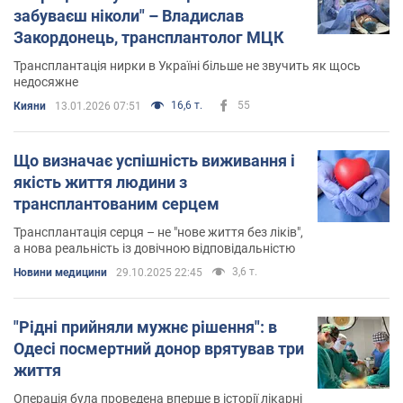
забуваєш ніколи" – Владислав
Закордонець, трансплантолог МЦК
Трансплантація нирки в Україні більше не звучить як щось
недосяжне
16,6 т.
55
Кияни
13.01.2026 07:51
Що визначає успішність виживання і
якість життя людини з
трансплантованим серцем
Трансплантація серця – не "нове життя без ліків",
а нова реальність із довічною відповідальністю
3,6 т.
Новини медицини
29.10.2025 22:45
"Рідні прийняли мужнє рішення": в
Одесі посмертний донор врятував три
життя
Операція була проведена вперше в історії лікарні