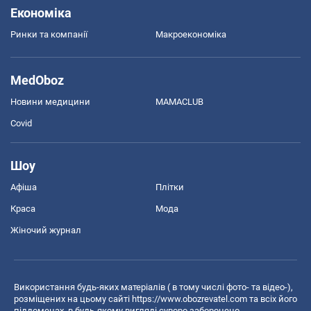
Економіка
Ринки та компанії
Макроекономіка
MedOboz
Новини медицини
MAMACLUB
Covid
Шоу
Афіша
Плітки
Краса
Мода
Жіночий журнал
Використання будь-яких матеріалів ( в тому числі фото- та відео-),
розміщених на цьому сайті
https://www.obozrevatel.com
та всіх його
піддоменах, в будь-якому вигляді суворо заборонено.