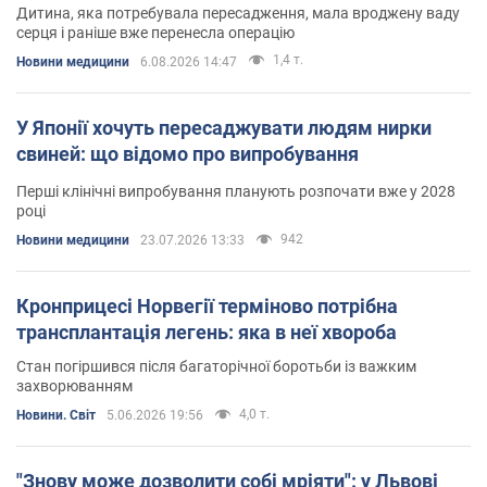
Дитина, яка потребувала пересадження, мала вроджену ваду
серця і раніше вже перенесла операцію
1,4 т.
Новини медицини
6.08.2026 14:47
У Японії хочуть пересаджувати людям нирки
свиней: що відомо про випробування
Перші клінічні випробування планують розпочати вже у 2028
році
942
Новини медицини
23.07.2026 13:33
Кронприцесі Норвегії терміново потрібна
трансплантація легень: яка в неї хвороба
Стан погіршився після багаторічної боротьби із важким
захворюванням
4,0 т.
Новини. Світ
5.06.2026 19:56
"Знову може дозволити собі мріяти": у Львові