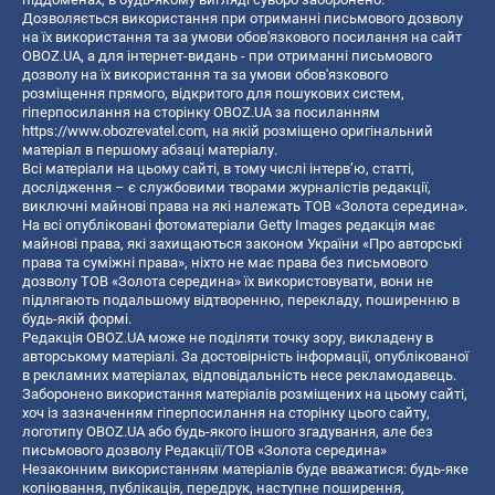
Дозволяється використання при отриманні письмового дозволу
на їх використання та за умови обов'язкового посилання на сайт
OBOZ.UA, а для інтернет-видань - при отриманні письмового
дозволу на їх використання та за умови обов'язкового
розміщення прямого, відкритого для пошукових систем,
гіперпосилання на сторінку OBOZ.UA за посиланням
https://www.obozrevatel.com
, на якій розміщено оригінальний
матеріал в першому абзаці матеріалу.
Всі матеріали на цьому сайті, в тому числі інтерв’ю, статті,
дослідження – є службовими творами журналістів редакції,
виключні майнові права на які належать ТОВ «Золота середина».
На всі опубліковані фотоматеріали Getty Images редакція має
майнові права, які захищаються законом України «Про авторські
права та суміжні права», ніхто не має права без письмового
дозволу ТОВ «Золота середина» їх використовувати, вони не
підлягають подальшому відтворенню, перекладу, поширенню в
будь-якій формі.
Редакція OBOZ.UA може не поділяти точку зору, викладену в
авторському матеріалі. За достовірність інформації, опублікованої
в рекламних матеріалах, відповідальність несе рекламодавець.
Заборонено використання матеріалів розміщених на цьому сайті,
хоч із зазначенням гіперпосилання на сторінку цього сайту,
логотипу OBOZ.UA або будь-якого іншого згадування, але без
письмового дозволу Редакції/ТОВ «Золота середина»
Незаконним використанням матеріалів буде вважатися: будь-яке
копiювання, публiкацiя, передрук, наступне поширення,