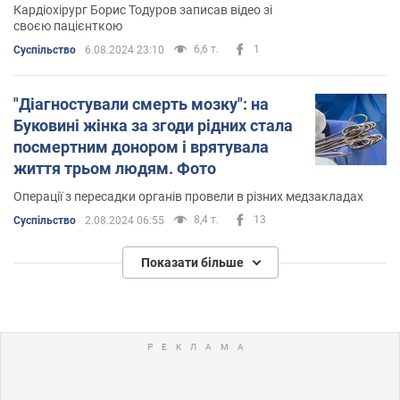
Кардіохірург Борис Тодуров записав відео зі
своєю пацієнткою
6,6 т.
1
Суспільство
6.08.2024 23:10
"Діагностували смерть мозку": на
Буковині жінка за згоди рідних стала
посмертним донором і врятувала
життя трьом людям. Фото
Операції з пересадки органів провели в різних медзакладах
8,4 т.
13
Суспільство
2.08.2024 06:55
Показати більше