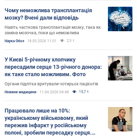
Чому неможлива трансплантація
мозку? Вчені дали відповідь
Навіть часткова трансплантація мозку, така як
заміна мозочка, поки що неможлива
2,5 т.
Наука Обоз
18.05.2026 11:01
У Києві 5-річному хлопчику
пересадили серце 13-річного донора:
як таке стало можливим. Фото
Органи підлітка врятували чотирьох пацієнтів
15,7 т.
Новини медицини
11.04.2026 04:48
Працювало лише на 10%:
українському військовому, який
пережив інфаркт у російському
полоні, зробили пересадку серця.