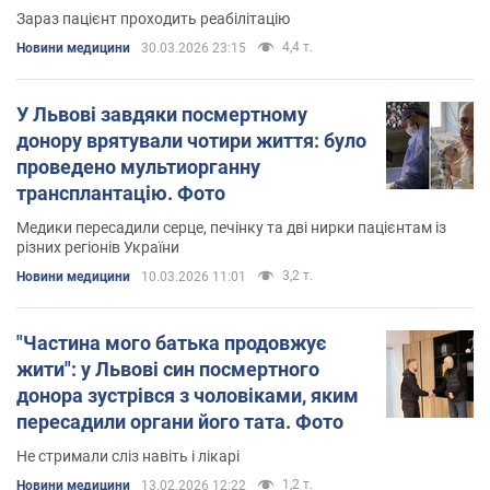
Фото
Зараз пацієнт проходить реабілітацію
4,4 т.
Новини медицини
30.03.2026 23:15
У Львові завдяки посмертному
донору врятували чотири життя: було
проведено мультиорганну
трансплантацію. Фото
Медики пересадили серце, печінку та дві нирки пацієнтам із
різних регіонів України
3,2 т.
Новини медицини
10.03.2026 11:01
"Частина мого батька продовжує
жити": у Львові син посмертного
донора зустрівся з чоловіками, яким
пересадили органи його тата. Фото
Не стримали сліз навіть і лікарі
1,2 т.
Новини медицини
13.02.2026 12:22