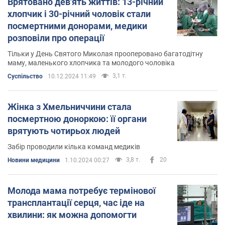
Врятовано дев'ять життів: 13-річний
хлопчик і 30-річний чоловік стали
посмертними донорами, медики
розповіли про операції
Тільки у День Святого Миколая прооперовано багатодітну
маму, маленького хлопчика та молодого чоловіка
3,1 т.
Суспільство
10.12.2024 11:49
Жінка з Хмельниччини стала
посмертною доноркою: її органи
врятують чотирьох людей
Забір проводили кілька команд медиків
3,8 т.
20
Новини медицини
1.10.2024 00:27
Молода мама потребує термінової
трансплантації серця, час іде на
хвилини: як можна допомогти