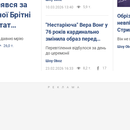
зявся за
5,9 т.
10.03.2026 13:40
ої Брітні
Обріз
невп
тат
"Нестаріюча" Вера Вонг у
Стри
76 років кардинально
ережу.
пока
змінила образ перед
ю давню мрію
Він не
мети
червоною доріжкою
26,0 т.
Шоу Ob
Перевтілення відбулося за день
BAFTA. Фото
до церемонії
Шоу Oboz
8,2 т.
17
23.02.2026 16:33