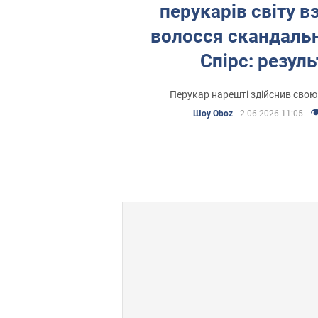
перукарів світу в
волосся скандальн
Спірс: резуль
приголомшив м
Перукар нарешті здійснив сво
Фото
Шоу Oboz
2.06.2026 11:05