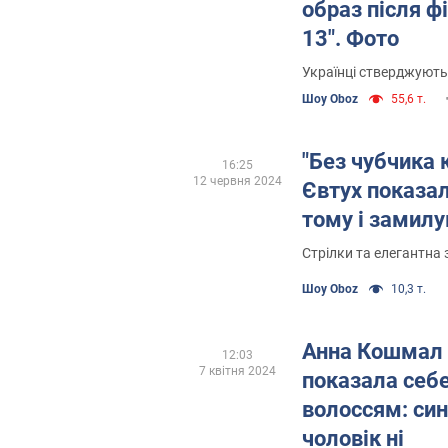
образ після ф
13". Фото
Українці стверджують
Шоу Oboz
55,6 т.
"Без чубчика
16:25
12 червня 2024
Євтух показал
тому і замил
Стрілки та елегантна з
Шоу Oboz
10,3 т.
Анна Кошмал 
12:03
7 квітня 2024
показала себе
волоссям: син 
чоловік ні