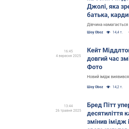
Джолі, яка зр
батька, кард
імідж
Дівчина намагається 
Шоу Oboz
14,4 т.
Кейт Міддлто
16:45
4 вересня 2025
довгий час зм
Фото
Новий імідж виявивс
Шоу Oboz
14,2 т.
Бред Пітт упе
13:44
26 травня 2025
десятиліття 
змінив імідж 