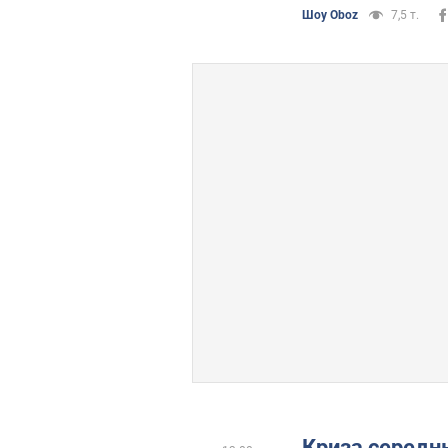
Шоу Oboz
7,5 т.
Криза середнь