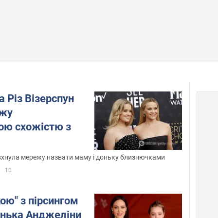
а Різ Візерспун
ежу
ю схожістю з
овхнула мережу назвати маму і доньку близнючками
10
ою" з пірсингом
онька Анджеліни