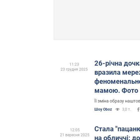
26-річна дочк
11:23
23 грудня 2025
вразила мер
феноменально
мамою. Фото
Її зміна образу нашт
Шоу Oboz
3,0 т.
Стала "пацанк
12:05
21 вересня 2025
на обличчі: д