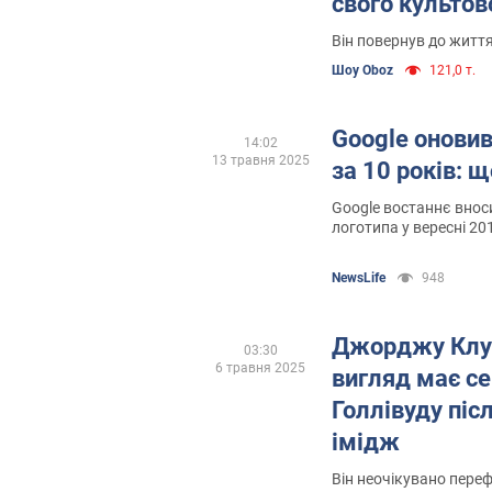
свого культов
2000-х. Фото
Він повернув до життя 
Шоу Oboz
121,0 т.
Google онови
14:02
13 травня 2025
за 10 років: 
Google востаннє вноси
логотипа у вересні 20
NewsLife
948
Джорджу Клун
03:30
6 травня 2025
вигляд має с
Голлівуду післ
імідж
Він неочікувано пере