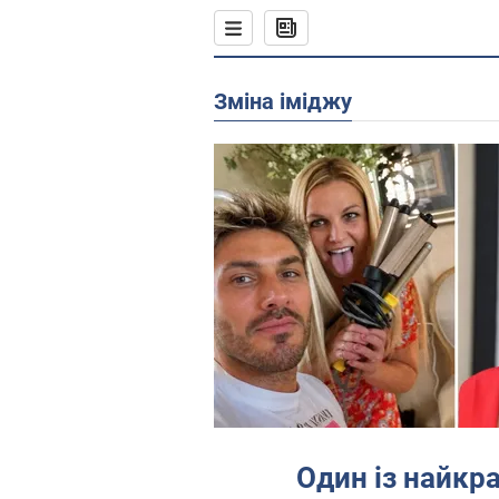
зміна іміджу
Один із найкр