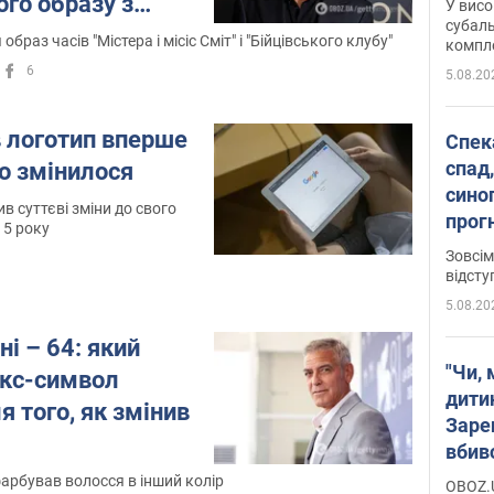
ого образу з
У висо
субаль
образ часів "Містера і місіс Сміт" і "Бійцівського клубу"
комплек
сотень
6
5.08.20
в логотип вперше
Спека
спад,
що змінилося
сино
в суттєві зміни до свого
прог
15 року
змін
Зовсім
відсту
5.08.20
і – 64: який
"Чи, 
екс-символ
дити
я того, як змінив
Заре
вбив
диси
фарбував волосся в інший колір
OBOZ.U