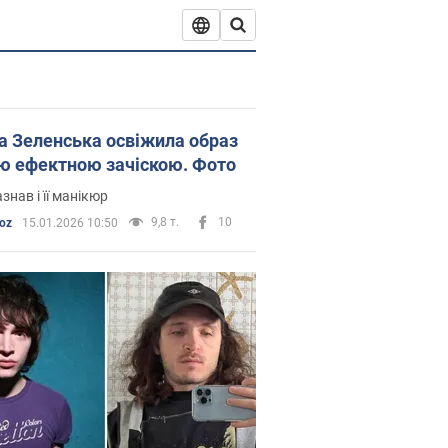
а Зеленська освіжила образ
ю ефектною зачіскою. Фото
азнав і її манікюр
9,8 т.
10
oz
15.01.2026 10:50