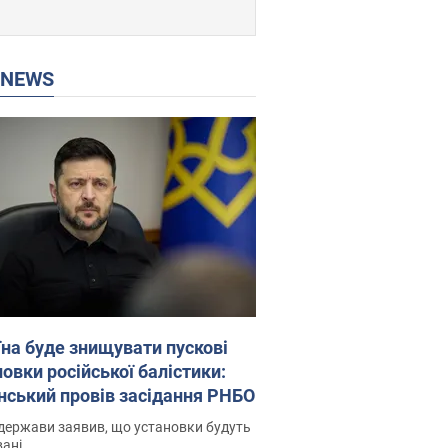
P NEWS
їна буде знищувати пускові
овки російської балістики:
нський провів засідання РНБО
держави заявив, що установки будуть
ані