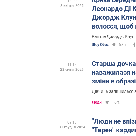
13:00
3 квітня 2025
Леонардо Ді К
Джордж Клун
волосся, щоб
сивину. Фото д
Раніше Джордж Клуні 
Шоу Oboz
6,8 т.
Старша дочка
11:14
22 січня 2025
наважилася н
зміни в образ
Дівчина залишилася 
Люди
1,6 т.
"Люди не впіз
09:17
31 грудня 2024
"Терен" карди