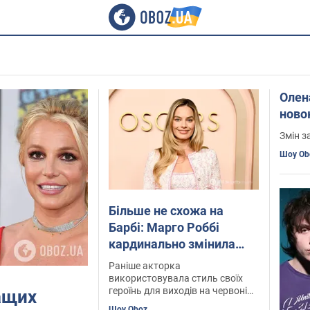
Олен
ново
Змін з
Шоу Ob
Більше не схожа на
Барбі: Марго Роббі
кардинально змінила
зачіску та стиль
Раніше акторка
використовувала стиль своїх
героїнь для виходів на червоні
ащих
доріжки
Шоу Oboz