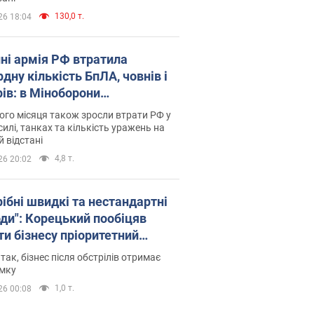
130,0 т.
26 18:04
пні армія РФ втратила
дну кількість БпЛА, човнів і
рів: в Міноборони
люднили статистику
го місяця також зросли втрати РФ у
силі, танках та кількість уражень на
й відстані
4,8 т.
26 20:02
рібні швидкі та нестандартні
оди": Корецький пообіцяв
ти бізнесу пріоритетний
уп до наявних складських
 так, бізнес після обстрілів отримає
іщень
имку
1,0 т.
26 00:08