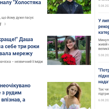
іналу "Холостяка
5.08.20
, що йому дуже пасує
У ли
3
рекор
кате
опри
 краще!" Даша
Минуло
живій 
а себе три роки
великі
увала мережу
5.08.20
ачіска – незвичний її імідж
"Пот
підх
нада
неочікувано
дост
Так чи
 з рудим
прим
підтр
впізнав, а
6.08.20