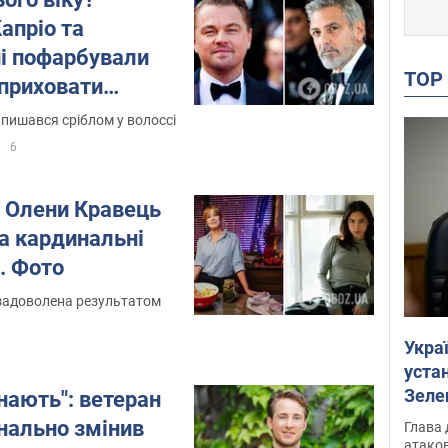
апріо та
і пофарбували
TO
 приховати
о і після
пишався сріблом у волоссі
6
 Олени Кравець
а кардинальні
і. Фото
задоволена результатом
Укра
устан
Зеле
нають": ветеран
нально змінив
Глава 
атаков