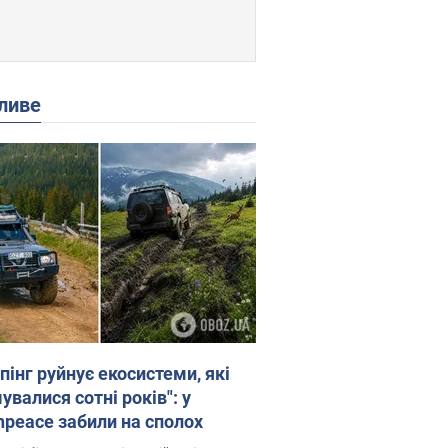
ливе
пінг руйнує екосистеми, які
валися сотні років": у
npeace забили на сполох