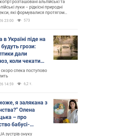
когір'ї розташовані альпійські та
пійські луки – рідкісні природні
си, які формувалися протягом
 років
573
26 23:00
 в Україні піде на
 будуть грози:
птики дали
ноз, коли чекати
и погоди
 скоро спека поступово
пить
6,2 т.
26 14:59
може, я залякана з
нства?" Олена
цька – про
ство бабусі-
дентки Алли
A зустрів онуку