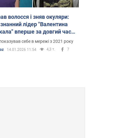
ав волосся і зняв окуляри:
ізнанний лідер "Валентина
кала" вперше за довгий час
зав нове фото заради благої
 показував себе в мережі з 2021 року
4,3 т.
7
oz
14.01.2026 11:54