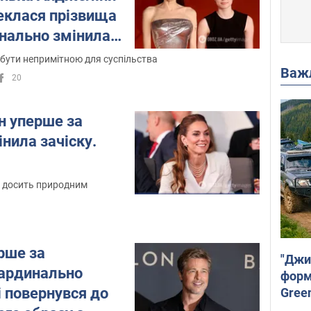
еклася прізвища
инально змінила
бути непримітною для суспільства
Важ
20
н уперше за
інила зачіску.
я досить природним
рше за
"Джи
кардинально
форму
і повернувся до
Gree