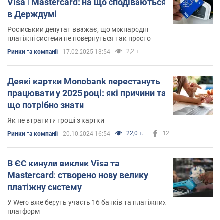
Visa і Mastercard: на що сподіваються
в Держдумі
Російський депутат вважає, що міжнародні
платіжні системи не повернуться так просто
2,2 т.
Ринки та компанії
17.02.2025 13:54
Деякі картки Monobank перестануть
працювати у 2025 році: які причини та
що потрібно знати
Як не втратити гроші з картки
22,0 т.
12
Ринки та компанії
20.10.2024 16:54
В ЄС кинули виклик Visa та
Mastercard: створено нову велику
платіжну систему
У Wero вже беруть участь 16 банків та платіжних
платформ