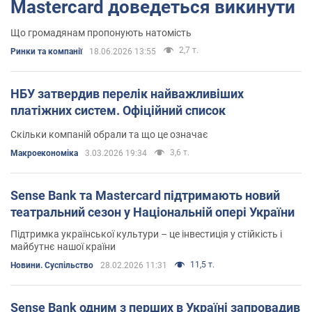
Mastercard доведеться викинути
Що громадянам пропонують натомість
2,7 т.
Ринки та компанії
18.06.2026 13:55
НБУ затвердив перелік найважливіших
платіжних систем. Офіційний список
Скільки компаній обрали та що це означає
3,6 т.
Mакроекономіка
3.03.2026 19:34
Sense Bank та Mastercard підтримають новий
театральний сезон у Національній опері України
Підтримка української культури – це інвестиція у стійкість і
майбутнє нашої країни
11,5 т.
Новини. Суспільство
28.02.2026 11:31
Sense Bank одним з перших в Україні запровадив