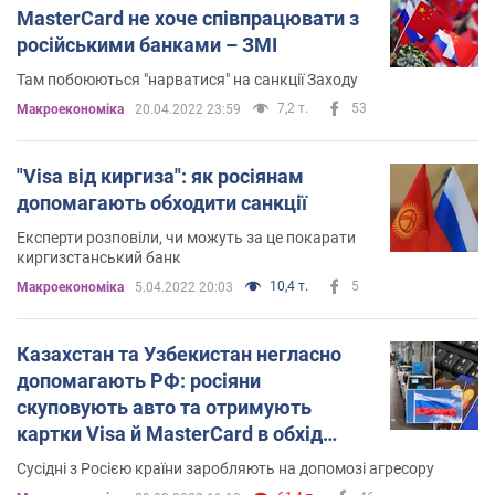
MasterCard не хоче співпрацювати з
російськими банками – ЗМІ
Там побоюються "нарватися" на санкції Заходу
7,2 т.
53
Mакроекономіка
20.04.2022 23:59
"Visa від киргиза": як росіянам
допомагають обходити санкції
Експерти розповіли, чи можуть за це покарати
киргизстанський банк
10,4 т.
5
Mакроекономіка
5.04.2022 20:03
Казахстан та Узбекистан негласно
допомагають РФ: росіяни
скуповують авто та отримують
картки Visa й MasterCard в обхід
санкцій
Сусідні з Росією країни заробляють на допомозі агресору