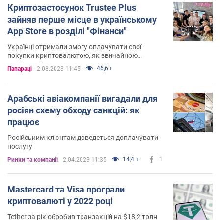
Криптозастосунок Trustee Plus
зайняв перше місце в українському
App Store в розділі "Фінанси"
Українці отримали змогу оплачувати свої
покупки криптовалютою, як звичайною
банківською карткою
46,6 т.
Папараці
2.08.2023 11:45
Арабські авіакомпанії вигадали для
росіян схему обходу санкцій: як
працює
Російським клієнтам доведеться доплачувати
послугу
14,4 т.
1
Ринки та компанії
2.04.2023 11:35
Mastercard та Visa програли
криптовалюті у 2022 році
Tether за рік обробив транзакцій на $18,2 трлн