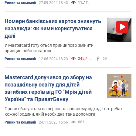
11,7 т.
Ринки та компанії
27.09.2024 18:43
Номери банківських карток зникнуть
назавжди: як ними користуватися
далі
У Mastercard готуються принципово змінити
принцип роботи карток
245,7 т.
69
Ринки та компанії
12.06.2024 18:23
Мastercard долучився до збору на
позашкільну освіту для дітей
загиблих героїв від ГО "Мрія дітей
України" та ПриватБанку
Проєкт базується на персоналізованому підході і потребах
кожної родини, якій необхідна така допомога
681
Ринки та компанії
24.11.2023 15:56