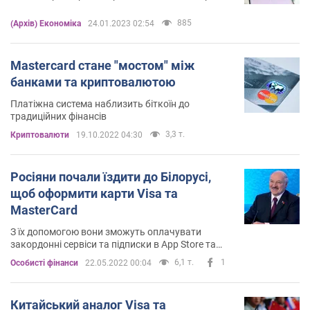
885
(Архів) Економіка
24.01.2023 02:54
Mastercard стане "мостом" між
банками та криптовалютою
Платіжна система наблизить біткоїн до
традиційних фінансів
3,3 т.
Криптовалюти
19.10.2022 04:30
Росіяни почали їздити до Білорусі,
щоб оформити карти Visa та
MasterCard
З їх допомогою вони зможуть оплачувати
закордонні сервіси та підписки в App Store та
Google Play
6,1 т.
1
Особисті фінанси
22.05.2022 00:04
Китайський аналог Visa та