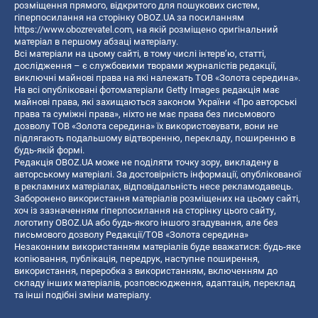
розміщення прямого, відкритого для пошукових систем,
гіперпосилання на сторінку OBOZ.UA за посиланням
https://www.obozrevatel.com
, на якій розміщено оригінальний
матеріал в першому абзаці матеріалу.
Всі матеріали на цьому сайті, в тому числі інтерв’ю, статті,
дослідження – є службовими творами журналістів редакції,
виключні майнові права на які належать ТОВ «Золота середина».
На всі опубліковані фотоматеріали Getty Images редакція має
майнові права, які захищаються законом України «Про авторські
права та суміжні права», ніхто не має права без письмового
дозволу ТОВ «Золота середина» їх використовувати, вони не
підлягають подальшому відтворенню, перекладу, поширенню в
будь-якій формі.
Редакція OBOZ.UA може не поділяти точку зору, викладену в
авторському матеріалі. За достовірність інформації, опублікованої
в рекламних матеріалах, відповідальність несе рекламодавець.
Заборонено використання матеріалів розміщених на цьому сайті,
хоч із зазначенням гіперпосилання на сторінку цього сайту,
логотипу OBOZ.UA або будь-якого іншого згадування, але без
письмового дозволу Редакції/ТОВ «Золота середина»
Незаконним використанням матеріалів буде вважатися: будь-яке
копiювання, публiкацiя, передрук, наступне поширення,
використання, переробка з використанням, включенням до
складу інших матеріалів, розповсюдження, адаптація, переклад
та інші подібні зміни матеріалу.