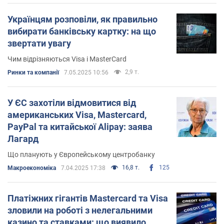
Українцям розповіли, як правильно
вибирати банківську картку: на що
звертати увагу
Чим відрізняються Visa і MasterCard
2,9 т.
Ринки та компанії
7.05.2025 10:56
У ЄС захотіли відмовитися від
американських Visa, Mastercard,
PayPal та китайської Alipay: заява
Лагард
Що планують у Європейському центробанку
16,8 т.
125
Mакроекономіка
7.04.2025 17:38
Платіжних гігантів Mastercard та Visa
зловили на роботі з нелегальними
казино та ставками: що виявило