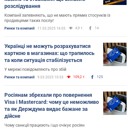
розслідування
Компанії запевняють, що не мають прямих стосунків із
продавцями таких послуг
4,9 т.
14
Ринки та компанії
11.03.2025 16:03
Українці не можуть розрахуватися
карткою в магазинах: що трапилось
та коли ситуація стабілізується
У мережі повідомляють про збій
109,2 т.
125
Ринки та компанії
9.03.2025 10:53
Росіянам збрехали про повернення
Visa і Mastercard: чому це неможливо
та як Держдума видає бажане за
дійсне
Чому санкції працюють і що очікує росіян