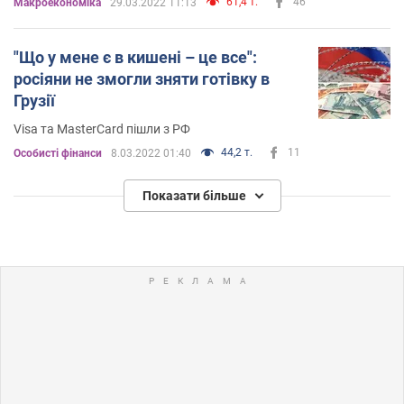
61,4 т.
46
Mакроекономіка
29.03.2022 11:13
"Що у мене є в кишені – це все":
росіяни не змогли зняти готівку в
Грузії
Visa та MasterCard пішли з РФ
44,2 т.
11
Особисті фінанси
8.03.2022 01:40
Показати більше