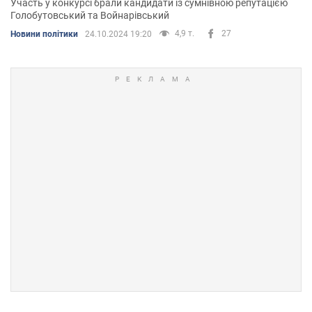
Участь у конкурсі брали кандидати із сумнівною репутацією
Голобутовський та Войнарівський
4,9 т.
27
Новини політики
24.10.2024 19:20