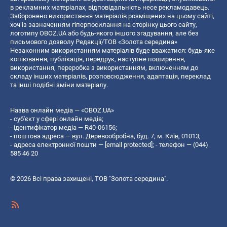
в рекламних матеріалах, відповідальність несе рекламодавець.
Заборонено використання матеріалів розміщених на цьому сайті,
хоч із зазначенням гіперпосилання на сторінку цього сайту,
логотипу OBOZ.UA або будь-якого іншого згадування, але без
письмового дозволу Редакції/ТОВ «Золота середина»
Незаконним використанням матеріалів буде вважатися: будь-яке
копiювання, публiкацiя, передрук, наступне поширення,
використання, переробка з використанням, включенням до
складу інших матеріалів, розповсюдження, адаптація, переклад
та інші подібні зміни матеріалу.
Назва онлайн медіа — «OBOZ.UA»
- суб'єкт у сфері онлайн медіа;
- ідентифікатор медіа — R40-06156;
- поштова адреса — вул. Деревообробна, буд. 7, м. Київ, 01013;
- адреса електронної пошти —
[email protected]
; - телефон — (044)
585 46 20
© 2026 Всі права захищені, ТОВ "Золота середина".