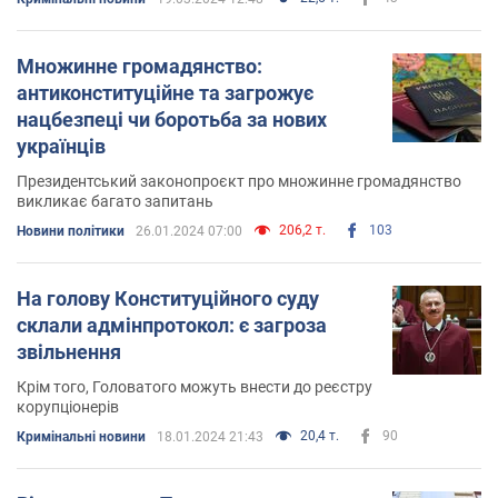
Множинне громадянство:
антиконституційне та загрожує
нацбезпеці чи боротьба за нових
українців
Президентський законопроєкт про множинне громадянство
викликає багато запитань
206,2 т.
103
Новини політики
26.01.2024 07:00
На голову Конституційного суду
склали адмінпротокол: є загроза
звільнення
Крім того, Головатого можуть внести до реєстру
корупціонерів
20,4 т.
90
Кримінальні новини
18.01.2024 21:43