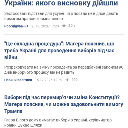
України: якого висновку дійшли
Застосовані підстави для усунення з посади не відповідають
вимогам правової визначеності
3,2 т.
Розслідування
25.06.2026 17:20
"Це складна процедура": Магера пояснив, що
треба Україні для проведення виборів під час
війни
Розраховувати на зміну президента за передбачені законом 90
днів виборчого процесу він не радить
990
Новини політики
15.12.2025 12:29
Вибори під час перемир’я чи зміна Конституції?
Магера пояснив, чи можна задовольнити вимогу
Трампа
Глава Білого дому вимагає вибори в Україні, керівництво
країни шукає шляхи