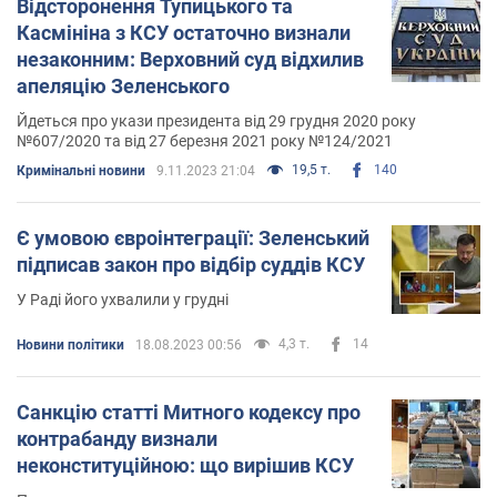
Відсторонення Тупицького та
Касмініна з КСУ остаточно визнали
незаконним: Верховний суд відхилив
апеляцію Зеленського
Йдеться про укази президента від 29 грудня 2020 року
№607/2020 та від 27 березня 2021 року №124/2021
19,5 т.
140
Кримінальні новини
9.11.2023 21:04
Є умовою євроінтеграції: Зеленський
підписав закон про відбір суддів КСУ
У Раді його ухвалили у грудні
4,3 т.
14
Новини політики
18.08.2023 00:56
Санкцію статті Митного кодексу про
контрабанду визнали
неконституційною: що вирішив КСУ