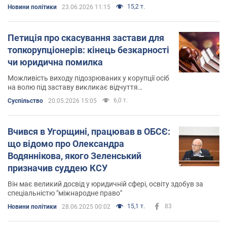
сьогодні в ньому немає повноважного Голови.
15,2 т.
Новини політики
23.06.2026 11:15
Нині в КСУ – 13 суддів, що фактично
унеможливлює розгляд найбільш резонансних
конституційних звернень
Петиція про скасування застави для
топкорупціонерів: кінець безкарності
чи юридична помилка
Можливість виходу підозрюваних у корупції осіб
на волю під заставу викликає відчуття
несправедливості в суспільстві
6,0 т.
Суспільство
20.05.2026 15:05
Вчився в Угорщині, працював в ОБСЄ:
що відомо про Олександра
Водяннікова, якого Зеленський
призначив суддею КСУ
Він має великий досвід у юридичній сфері, освіту здобув за
спеціальністю "міжнародне право"
15,1 т.
83
Новини політики
28.06.2025 00:02