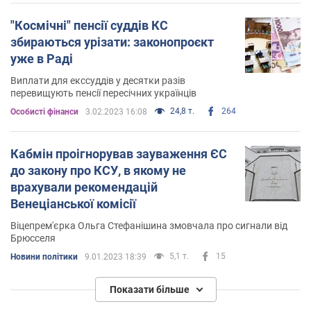
"Космічні" пенсії суддів КС
збираються урізати: законопроєкт
уже в Раді
Виплати для екссуддів у десятки разів
перевищують пенсії пересічних українців
24,8 т.
264
Особисті фінанси
3.02.2023 16:08
Кабмін проігнорував зауваження ЄС
до закону про КСУ, в якому не
врахували рекомендацій
Венеціанської комісії
Віцепрем'єрка Ольга Стефанішина змовчала про сигнали від
Брюсселя
5,1 т.
15
Новини політики
9.01.2023 18:39
Показати більше