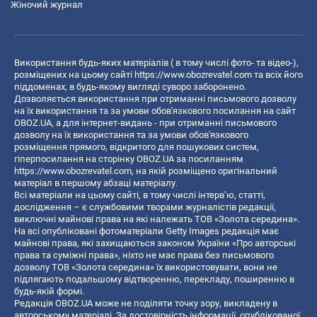
Жіночий журнал
Використання будь-яких матеріалів ( в тому числі фото- та відео-),
розміщених на цьому сайті
https://www.obozrevatel.com
та всіх його
піддоменах, в будь-якому вигляді суворо заборонено.
Дозволяється використання при отриманні письмового дозволу
на їх використання та за умови обов'язкового посилання на сайт
OBOZ.UA, а для інтернет-видань - при отриманні письмового
дозволу на їх використання та за умови обов'язкового
розміщення прямого, відкритого для пошукових систем,
гіперпосилання на сторінку OBOZ.UA за посиланням
https://www.obozrevatel.com
, на якій розміщено оригінальний
матеріал в першому абзаці матеріалу.
Всі матеріали на цьому сайті, в тому числі інтерв’ю, статті,
дослідження – є службовими творами журналістів редакції,
виключні майнові права на які належать ТОВ «Золота середина».
На всі опубліковані фотоматеріали Getty Images редакція має
майнові права, які захищаються законом України «Про авторські
права та суміжні права», ніхто не має права без письмового
дозволу ТОВ «Золота середина» їх використовувати, вони не
підлягають подальшому відтворенню, перекладу, поширенню в
будь-якій формі.
Редакція OBOZ.UA може не поділяти точку зору, викладену в
авторському матеріалі. За достовірність інформації, опублікованої