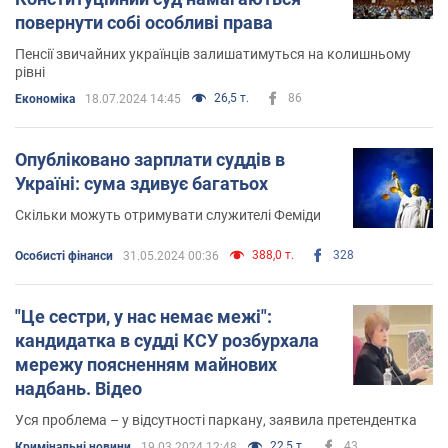
повернути собі особливі права
Пенсії звичайних українців залишатимуться на колишньому
рівні
26,5 т.
86
Економіка
18.07.2024 14:45
Опубліковано зарплати суддів в
Україні: сума здивує багатьох
Скільки можуть отримувати служителі Феміди
388,0 т.
328
Особисті фінанси
31.05.2024 00:36
"Це сестри, у нас немає межі":
кандидатка в судді КСУ розбурхала
мережу поясненням майнових
надбань. Відео
Уся проблема – у відсутності паркану, заявила претендентка
22,5 т.
43
Кримінальні новини
19.03.2024 12:48