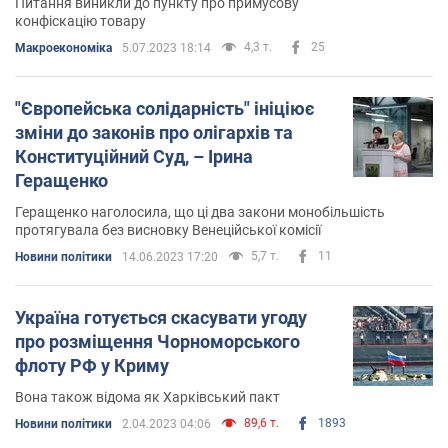
Питання виникли до пункту про примусову
конфіскацію товару
4,3 т.
25
Mакроекономіка
5.07.2023 18:14
"Європейська солідарність" ініціює
зміни до законів про олігархів та
Конституційний Суд, – Ірина
Геращенко
Геращенко наголосила, що ці два закони монобільшість
протягувала без висновку Венеційської комісії
5,7 т.
11
Новини політики
14.06.2023 17:20
Україна готується скасувати угоду
про розміщення Чорноморського
флоту РФ у Криму
Вона також відома як Харківський пакт
89,6 т.
1893
Новини політики
2.04.2023 04:06