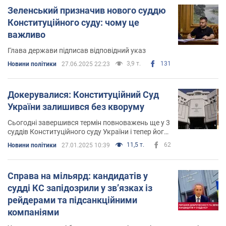
Зеленський призначив нового суддю
Конституційного суду: чому це
важливо
Глава держави підписав відповідний указ
3,9 т.
131
Новини політики
27.06.2025 22:23
Докерувалися: Конституційний Суд
України залишився без кворуму
Сьогодні завершився термін повноважень ще у 3
суддів Конституційного суду України і тепер його
фактична чисельність зменшилася до 11
11,5 т.
62
Новини політики
27.01.2025 10:39
Справа на мільярд: кандидатів у
судді КС запідозрили у зв’язках із
рейдерами та підсанкційними
компаніями