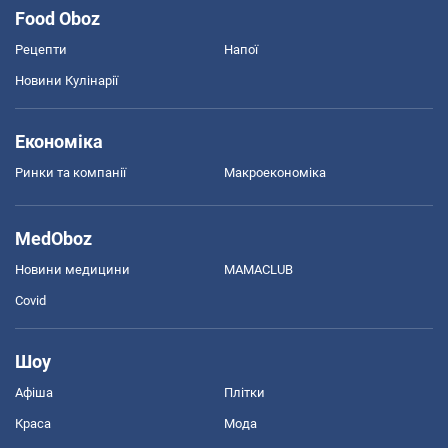
Food Oboz
Рецепти
Напої
Новини Кулінарії
Економіка
Ринки та компанії
Макроекономіка
MedOboz
Новини медицини
MAMACLUB
Covid
Шоу
Афіша
Плітки
Краса
Мода