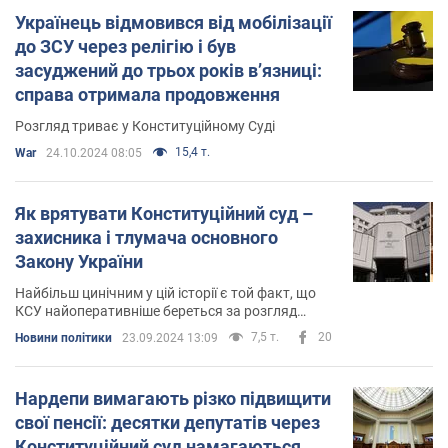
Українець відмовився від мобілізації
до ЗСУ через релігію і був
засуджений до трьох років в’язниці:
справа отримала продовження
Розгляд триває у Конституційному Суді
15,4 т.
War
24.10.2024 08:05
Як врятувати Конституційний суд –
захисника і тлумача основного
Закону України
Найбільш цинічним у цій історії є той факт, що
КСУ найоперативніше береться за розгляд
справ щодо неконституційності зменшення
7,5 т.
20
Новини політики
23.09.2024 13:09
виплат (зарплат та пенсій) депутатам,
прокурорам, суддям…
Нардепи вимагають різко підвищити
свої пенсії: десятки депутатів через
Конституційний суд намагаються