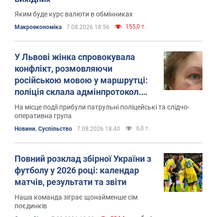
Яким буде курс валюти в обмінниках
155,0 т.
Mакроекономіка
7.08.2026 18:56
У Львові жінка спровокувала
конфлікт, розмовляючи
російською мовою у маршрутці:
поліція склала адмінпротокол.
Відео
На місце події прибули патрульні поліцейські та слідчо-
оперативна група
6,0 т.
Новини. Суспільство
7.08.2026 18:40
Повний розклад збірної України з
футболу у 2026 році: календар
матчів, результати та звіти
Наша команда зіграє щонайменше сім
поєдинків