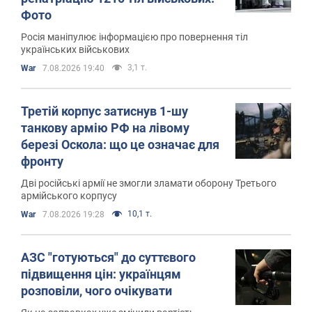
Фото
Росія маніпулює інформацією про повернення тіл
українських військових
3,1 т.
War
7.08.2026 19:40
Третій корпус затиснув 1-шу
танкову армію РФ на лівому
березі Оскола: що це означає для
фронту
Дві російські армії не змогли зламати оборону Третього
армійського корпусу
10,1 т.
War
7.08.2026 19:28
АЗС "готуються" до суттєвого
підвищення цін: українцям
розповіли, чого очікувати