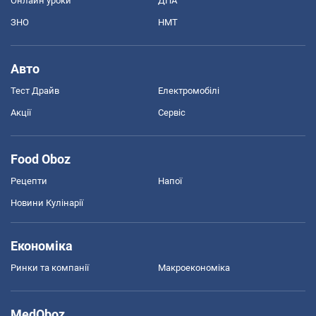
Онлайн уроки
ДПА
ЗНО
НМТ
Авто
Тест Драйв
Електромобілі
Акції
Сервіс
Food Oboz
Рецепти
Напої
Новини Кулінарії
Економіка
Ринки та компанії
Макроекономіка
MedOboz