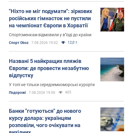
"Ніхто не міг подумати": зіркових
російських гімнасток не пустили
на чемпіонат Європи в Хорватії
Спортсменкам відмовили у в’їзді до країни
12,0 т.
Спорт Oboz
7.08.2026 19:02
Названі 5 найкращих пляжів
Європи: де провести незабутню
відпустку
У топі не тільки середземноморські курорти
405
Подорожі
7.08.2026 19:00
Банки "готуються" до нового
курсу долара: українцям
розповіли, чого очікувати на
вихідних