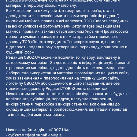
https://www.obozrevatel.com
, на якій розміщено оригінальний
матеріал в першому абзаці матеріалу.
Всі матеріали на цьому сайті, в тому числі інтерв’ю, статті,
дослідження – є службовими творами журналістів редакції,
виключні майнові права на які належать ТОВ «Золота середина».
На всі опубліковані фотоматеріали Getty Images редакція має
майнові права, які захищаються законом України «Про авторські
права та суміжні права», ніхто не має права без письмового
дозволу ТОВ «Золота середина» їх використовувати, вони не
підлягають подальшому відтворенню, перекладу, поширенню в
будь-якій формі.
Редакція OBOZ.UA може не поділяти точку зору, викладену в
авторському матеріалі. За достовірність інформації, опублікованої
в рекламних матеріалах, відповідальність несе рекламодавець.
Заборонено використання матеріалів розміщених на цьому сайті,
хоч із зазначенням гіперпосилання на сторінку цього сайту,
логотипу OBOZ.UA або будь-якого іншого згадування, але без
письмового дозволу Редакції/ТОВ «Золота середина»
Незаконним використанням матеріалів буде вважатися: будь-яке
копiювання, публiкацiя, передрук, наступне поширення,
використання, переробка з використанням, включенням до
складу інших матеріалів, розповсюдження, адаптація, переклад
та інші подібні зміни матеріалу.
Назва онлайн медіа — «OBOZ.UA»
- суб'єкт у сфері онлайн медіа;