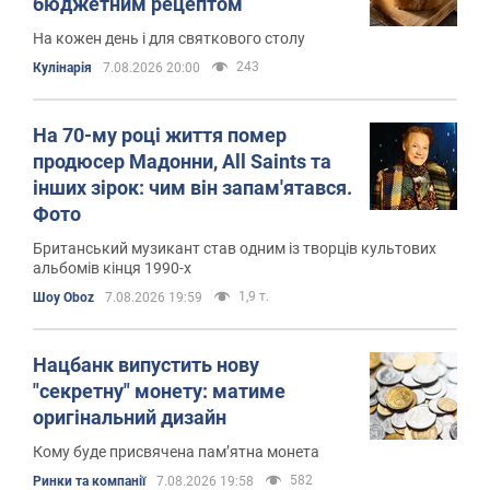
бюджетним рецептом
На кожен день і для святкового столу
243
Кулінарія
7.08.2026 20:00
На 70-му році життя помер
продюсер Мадонни, All Saints та
інших зірок: чим він запам'ятався.
Фото
Британський музикант став одним із творців культових
альбомів кінця 1990-х
1,9 т.
Шоу Oboz
7.08.2026 19:59
Нацбанк випустить нову
"секретну" монету: матиме
оригінальний дизайн
Кому буде присвячена пам’ятна монета
582
Ринки та компанії
7.08.2026 19:58