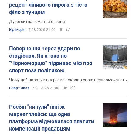
рецепт лінивого пирога з тіста
філо з тунцем
Дуже ситна і смачна страва
27
Кулінарія
7.08.2026 21:00
Повернення через удари по
стадіонах. Як атака по
"Чорноморцю" підриває міф про
спорт поза політикою
Чому цей наратив вчергове показав свою неспроможність
105
Спорт Oboz
7.08.2026 21:00
Росіян "кинули" їхні ж
маркетплейси: ще одна
платформа відмовилася платити
компенсації продавцям