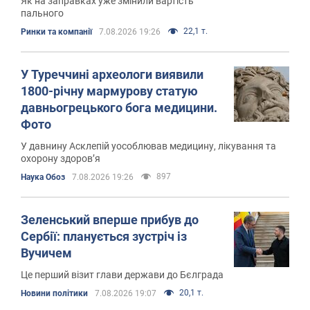
Як на заправках уже змінили вартість
пального
22,1 т.
Ринки та компанії
7.08.2026 19:26
У Туреччині археологи виявили
1800-річну мармурову статую
давньогрецького бога медицини.
Фото
У давнину Асклепій уособлював медицину, лікування та
охорону здоров’я
897
Наука Обоз
7.08.2026 19:26
Зеленський вперше прибув до
Сербії: планується зустріч із
Вучичем
Це перший візит глави держави до Бєлграда
20,1 т.
Новини політики
7.08.2026 19:07