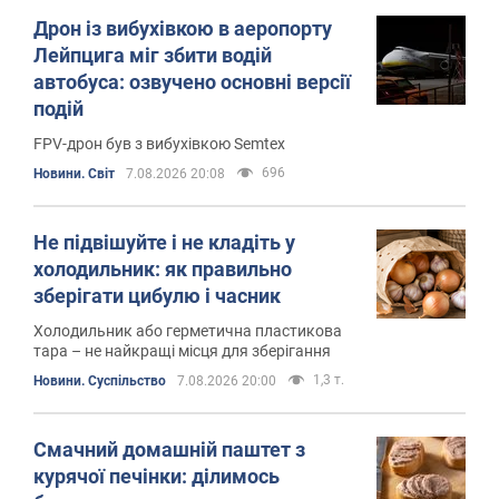
Дрон із вибухівкою в аеропорту
Лейпцига міг збити водій
автобуса: озвучено основні версії
подій
FPV-дрон був з вибухівкою Semtex
696
Новини. Світ
7.08.2026 20:08
Не підвішуйте і не кладіть у
холодильник: як правильно
зберігати цибулю і часник
Холодильник або герметична пластикова
тара – не найкращі місця для зберігання
1,3 т.
Новини. Суспільство
7.08.2026 20:00
Смачний домашній паштет з
курячої печінки: ділимось