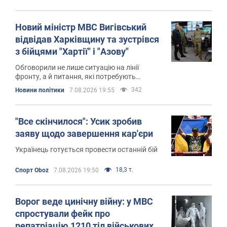
Новий міністр МВС Вигівський
відвідав Харківщину та зустрівся
з бійцями "Хартії" і "Азову"
Обговорили не лише ситуацію на лінії
фронту, а й питання, які потребують
оперативного вирішення
342
Новини політики
7.08.2026 19:55
"Все скінчилося": Усик зробив
заяву щодо завершення кар'єри
Українець готується провести останній бій
18,3 т.
Спорт Oboz
7.08.2026 19:50
Ворог веде цинічну війну: у МВС
спростували фейк про
репатріацію 1210 тіл військових.