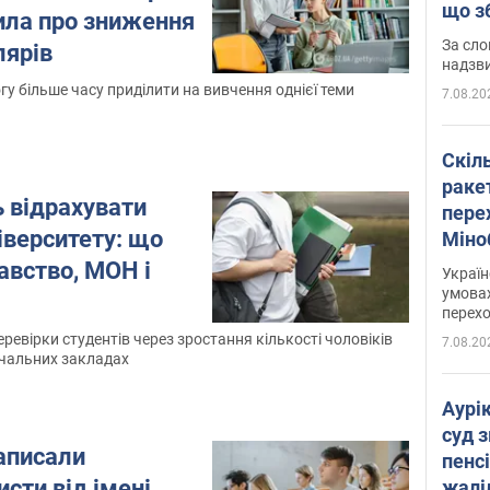
що з
ила про зниження
має 
За сло
лярів
надзв
гу більше часу приділити на вивчення однієї теми
7.08.20
Скіл
раке
 відрахувати
перех
ніверситету: що
Міно
цифр
авство, МОН і
Украї
умовах
перех
еревірки студентів через зростання кількості чоловіків
7.08.20
вчальних закладах
Аурі
суд 
аписали
пенсі
исти від імені
жалі