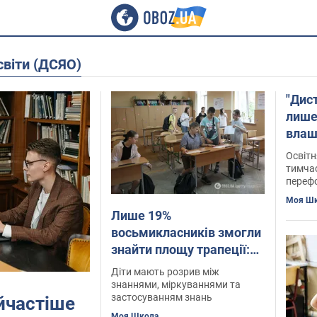
світи (ДСЯО)
"Дис
лише
влаш
голо
Освітн
тимчас
переф
Моя Ш
Лише 19%
восьмикласників змогли
знайти площу трапеції:
що показав моніторинг
Діти мають розрив між
ДСЯО та чому це
знаннями, міркуваннями та
застосуванням знань
айчастіше
катастрофа
Моя Школа