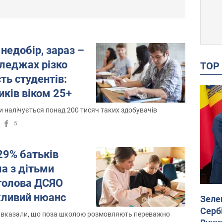
 недобір, зараз –
оледжах різко
TO
ть студентів:
иків віком 25+
ти налічується понад 200 тисяч таких здобувачів
5
29% батьків
а з дітьми
 голова ДСЯО
жливий нюанс
Зеле
Сербі
 вказали, що поза школою розмовляють переважно