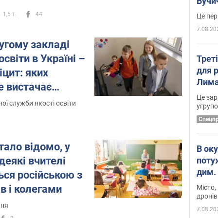
Вучи
1,6 т.
44
7.08.20
угому закладі
світи в Україні –
Трет
для 
цит: яких
Лима
не вистачає
диск
Це зар
ї служби якості освіти
угруп
Cпецп
тало відомо, у
В ок
деякі вчителі
поту
дим. 
ься російською з
в і колегами
Місто,
дронів
ння
7.08.20