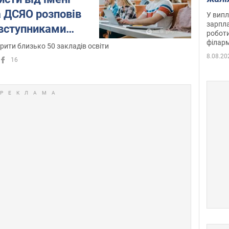
отри
а ДСЯО розповів
У випл
зарпла
 вступниками
роботи
філарм
рити близько 50 закладів освіти
8.08.20
16