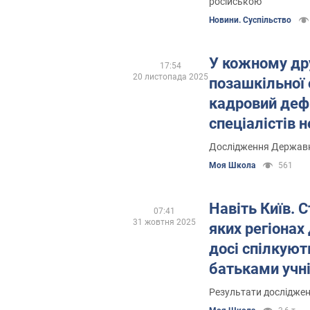
російською
Новини. Суспільство
У кожному др
17:54
20 листопада 2025
позашкільної о
кадровий дефі
спеціалістів 
найбільше
Дослідження Державно
Моя Школа
561
Навіть Київ. С
07:41
31 жовтня 2025
яких регіонах 
досі спілкуют
батьками учні
Результати дослідже