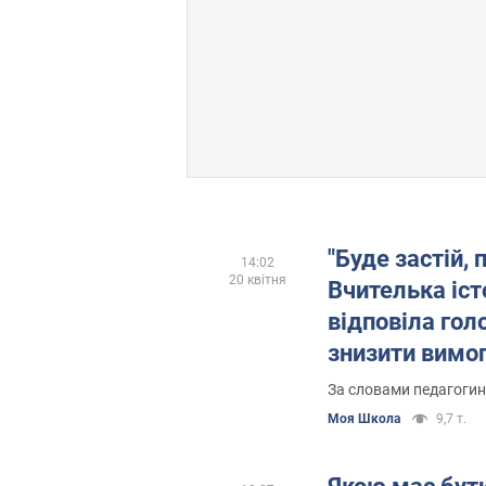
"Буде застій, 
14:02
20 квітня
Вчителька іст
відповіла гол
знизити вимог
За словами педагогин
Моя Школа
9,7 т.