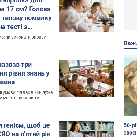
и коробка для
м 17 см? Голова
 типову помилку
на тесті з
могли виконати вправу
Важ
назвав три
ня рівня знань у
 війна
і умови під час війни дуже
ни мають проявляти
ість
и генієм, щоб це
50-р
своєї
ЯО на п'ятий рік