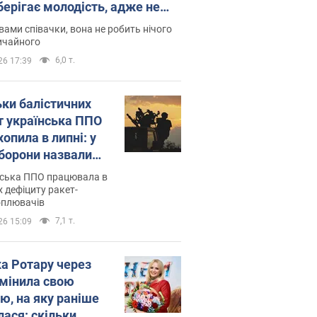
берігає молодість, адже не
дітей
вами співачки, вона не робить нічого
ичайного
6,0 т.
26 17:39
ьки балістичних
т українська ППО
опила в липні: у
борони назвали
у
нська ППО працювала в
 дефіциту ракет-
оплювачів
7,1 т.
26 15:09
ка Ротару через
змінила свою
ю, на яку раніше
лася: скільки