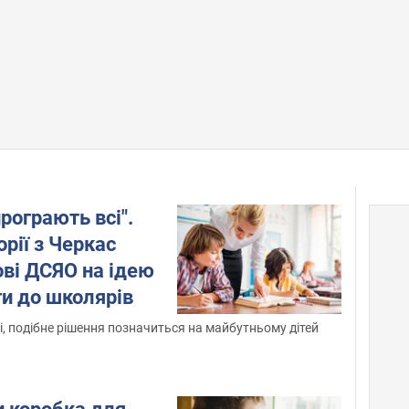
програють всі".
орії з Черкас
ові ДСЯО на ідею
и до школярів
і, подібне рішення позначиться на майбутньому дітей