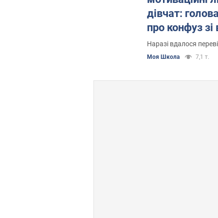
дівчат: голов
про конфуз зі
віком 25+
Наразі вдалося переві
Моя Школа
7,1 т.