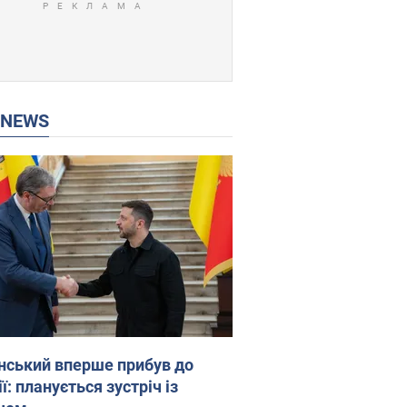
P NEWS
нський вперше прибув до
ї: планується зустріч із