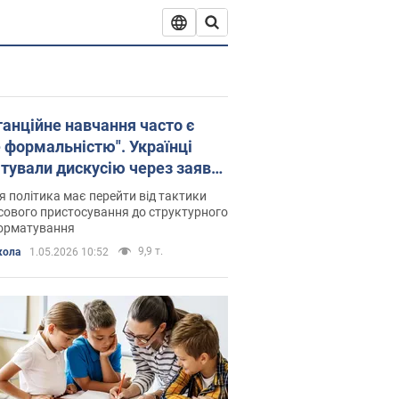
танційне навчання часто є
 формальністю". Українці
тували дискусію через заяву
ви ДСЯО
я політика має перейти від тактики
ового пристосування до структурного
орматування
9,9 т.
кола
1.05.2026 10:52