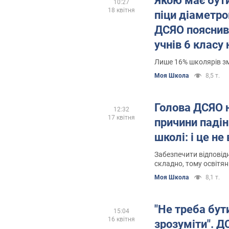
Якою має бут
10:27
18 квітня
піци діаметро
ДСЯО пояснив
учнів 6 класу 
математики
Лише 16% школярів з
Моя Школа
8,5 т.
Голова ДСЯО 
12:32
17 квітня
причини падін
школі: і це не
Забезпечити відповідн
складно, тому освітя
гнучкість та адаптивн
Моя Школа
8,1 т.
"Не треба бут
15:04
16 квітня
зрозуміти". ДС