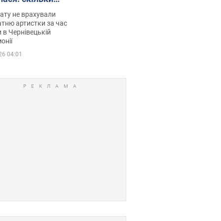
мувала співачка
ату не врахували
тню артистки за час
 в Чернівецькій
онії
26 04:01