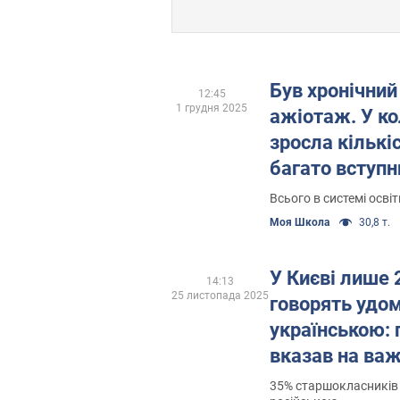
Був хронічний
12:45
1 грудня 2025
ажіотаж. У к
зросла кількіс
багато вступн
Всього в системі осві
Моя Школа
30,8 т.
У Києві лише 
14:13
25 листопада 2025
говорять удом
українською:
вказав на ва
35% старшокласників