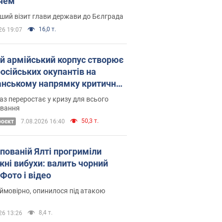
чем
Це перший візит глави держави до Бєлграда
16,0 т.
26 19:07
ій армійський корпус створює
російських окупантів на
нському напрямку критичний
омфорт: як це вдалося
аз переростає у кризу для всього
овання
50,3 т.
роєкт
7.08.2026 16:40
упованій Ялті прогриміли
жні вибухи: валить чорний
Фото і відео
 ймовірно, опинилося під атакою
8,4 т.
26 13:26