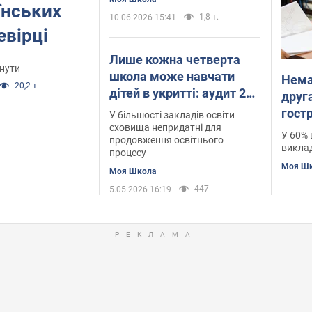
їнських
1,8 т.
10.06.2026 15:41
евірці
Лише кожна четверта
кнути
школа може навчати
Нема
20,2 т.
дітей в укритті: аудит 200
друга
закладів освіти України
гост
У більшості закладів освіти
показав тривожний
сховища непридатні для
У 60% 
продовження освітнього
результат
виклад
процесу
Моя Ш
Моя Школа
447
5.05.2026 16:19