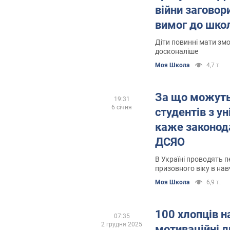
війни заговор
вимог до шко
Діти повинні мати змо
досконаліше
Моя Школа
4,7 т.
За що можуть
19:31
6 січня
студентів з у
каже законод
ДСЯО
В Україні проводять п
призовного віку в на
Моя Школа
6,9 т.
100 хлопців н
07:35
2 грудня 2025
мотиваційні л