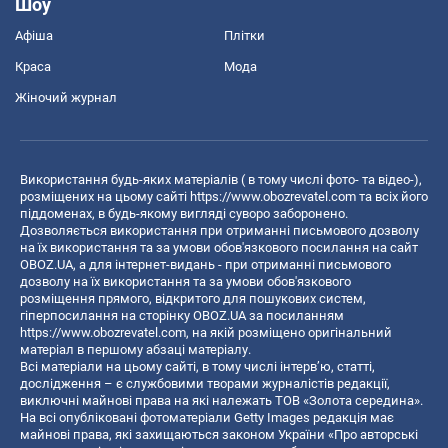
Шоу
Афіша
Плітки
Краса
Мода
Жіночий журнал
Використання будь-яких матеріалів ( в тому числі фото- та відео-),
розміщених на цьому сайті
https://www.obozrevatel.com
та всіх його
піддоменах, в будь-якому вигляді суворо заборонено.
Дозволяється використання при отриманні письмового дозволу
на їх використання та за умови обов'язкового посилання на сайт
OBOZ.UA, а для інтернет-видань - при отриманні письмового
дозволу на їх використання та за умови обов'язкового
розміщення прямого, відкритого для пошукових систем,
гіперпосилання на сторінку OBOZ.UA за посиланням
https://www.obozrevatel.com
, на якій розміщено оригінальний
матеріал в першому абзаці матеріалу.
Всі матеріали на цьому сайті, в тому числі інтерв’ю, статті,
дослідження – є службовими творами журналістів редакції,
виключні майнові права на які належать ТОВ «Золота середина».
На всі опубліковані фотоматеріали Getty Images редакція має
майнові права, які захищаються законом України «Про авторські