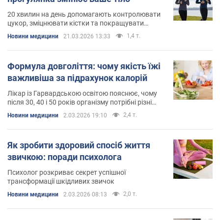
20 хвилин на день допомагають контролювати
цукор, зміцнювати кістки та покращувати
настрій
1,4 т.
Новини медицини
21.03.2026 13:33
Формула довголіття: чому якість їжі
важливіша за підрахунок калорій
Лікар із Гарвардською освітою пояснює, чому
після 30, 40 і 50 років організму потрібні різні
стратегії харчування
2,4 т.
Новини медицини
2.03.2026 19:10
Як зробити здоровий спосіб життя
звичкою: поради психолога
Психолог розкриває секрет успішної
трансформації шкідливих звичок
2,0 т.
Новини медицини
2.03.2026 08:13