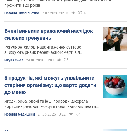
прожити 120 років
3,7 т.
Новини. Суспільство
7.07.2026 20:13
Вчені виявили вражаючий наслідок
силових тренувань
Регулярні силові навантаження суттєво
знижують ризик передчасної смерті від
небезпечних хронічних захворювань
7,5 т.
Наука Обоз
24.06.2026 11:01
6 продуктів, які можуть уповільнити
старіння організму: що варто додати
до меню
Ягоди, риба, овочі та інші природні джерела
корисних речовин можуть позитивно впливати
на процеси старіння
2,2 т.
Новини медицини
21.06.2026 10:22