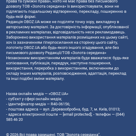
права та суміжні права», ніхто не має права без письмового
дозволу ТОВ «Золота середина» їх використовувати, вони не
підлягають подальшому відтворенню, перекладу, поширенню в
будь-якій формі.
Редакція OBOZ.UA може не поділяти точку зору, викладену в
авторському матеріалі. За достовірність інформації, опублікованої
в рекламних матеріалах, відповідальність несе рекламодавець.
Заборонено використання матеріалів розміщених на цьому сайті,
хоч із зазначенням гіперпосилання на сторінку цього сайту,
логотипу OBOZ.UA або будь-якого іншого згадування, але без
письмового дозволу Редакції/ТОВ «Золота середина»
Незаконним використанням матеріалів буде вважатися: будь-яке
копiювання, публiкацiя, передрук, наступне поширення,
використання, переробка з використанням, включенням до
складу інших матеріалів, розповсюдження, адаптація, переклад
та інші подібні зміни матеріалу.
Назва онлайн медіа — «OBOZ.UA»
- суб'єкт у сфері онлайн медіа;
- ідентифікатор медіа — R40-06156;
- поштова адреса — вул. Деревообробна, буд. 7, м. Київ, 01013;
- адреса електронної пошти —
[email protected]
; - телефон — (044)
585 46 20
© 2026 Всі права захищені, ТОВ "Золота середина".