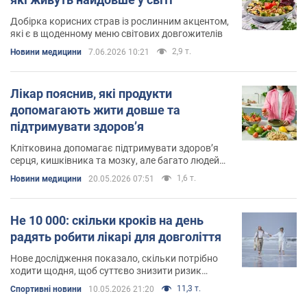
Добірка корисних страв із рослинним акцентом,
які є в щоденному меню світових довгожителів
2,9 т.
Новини медицини
7.06.2026 10:21
Лікар пояснив, які продукти
допомагають жити довше та
підтримувати здоров’я
Клітковина допомагає підтримувати здоров’я
серця, кишківника та мозку, але багато людей
щодня споживають її недостатньо
1,6 т.
Новини медицини
20.05.2026 07:51
Не 10 000: скільки кроків на день
радять робити лікарі для довголіття
Нове дослідження показало, скільки потрібно
ходити щодня, щоб суттєво знизити ризик
передчасної смерті
11,3 т.
Спортивні новини
10.05.2026 21:20