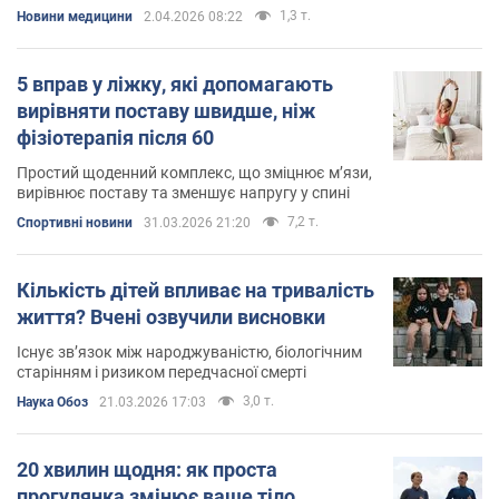
1,3 т.
Новини медицини
2.04.2026 08:22
5 вправ у ліжку, які допомагають
вирівняти поставу швидше, ніж
фізіотерапія після 60
Простий щоденний комплекс, що зміцнює м’язи,
вирівнює поставу та зменшує напругу у спині
7,2 т.
Спортивні новини
31.03.2026 21:20
Кількість дітей впливає на тривалість
життя? Вчені озвучили висновки
Існує зв’язок між народжуваністю, біологічним
старінням і ризиком передчасної смерті
3,0 т.
Наука Обоз
21.03.2026 17:03
20 хвилин щодня: як проста
прогулянка змінює ваше тіло