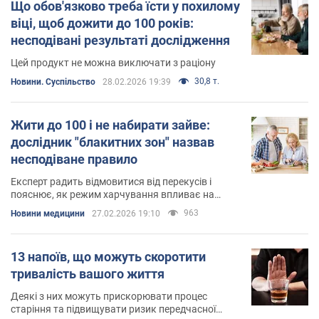
Що обов'язково треба їсти у похилому
віці, щоб дожити до 100 років:
несподівані результаті дослідження
Цей продукт не можна виключати з раціону
30,8 т.
Новини. Суспільство
28.02.2026 19:39
Жити до 100 і не набирати зайве:
дослідник "блакитних зон" назвав
несподіване правило
Експерт радить відмовитися від перекусів і
пояснює, як режим харчування впливає на
довголіття та вагу
963
Новини медицини
27.02.2026 19:10
13 напоїв, що можуть скоротити
тривалість вашого життя
Деякі з них можуть прискорювати процес
старіння та підвищувати ризик передчасної