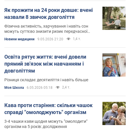
Як прожити на 24 роки довше: вчені
назвали 8 звичок довголіття
Фізична активність, харчування і навіть сон
можуть суттєво знизити ризик передчасної
смерті
1,4 т.
Новини медицини
9.05.2026 21:20
Освіта рятує життя: вчені довели
прямий зв'язок між навчанням і
довголіттям
Різниця складає десятиліття і навіть більше
2,4 т.
Моя Школа
6.05.2026 05:18
Кава проти старіння: скільки чашок
справді "омолоджують" організм
3-4 чашки кави щодня можуть "омолодити"
організм на 5 років: дослідження