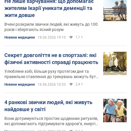
Не лише харчування: що допомагає
жителям Ікарії уникати деменції та
жити довше
Вчені розкрили звички людей, які живуть до 100
років і зберігають ясний розум
1,1 т.
Новини медицини
18.06.2026 19:10
Секрет довголіття не в спортзалі: які
фізичні активності справді працюють
Улюблене хобі, більше руху протягом дня та
правильне ставлення до тренувань можуть бути
важливішими за інтенсивні навантаження
2,4 т.
Новини медицини
16.06.2026 10:33
4 ранкові звички людей, які живуть
найдовше у світі
Вони дотримуються простих щоденних ритуалів,
які допомагають підтримувати здоров’я, енергію
та гарне самопочуття