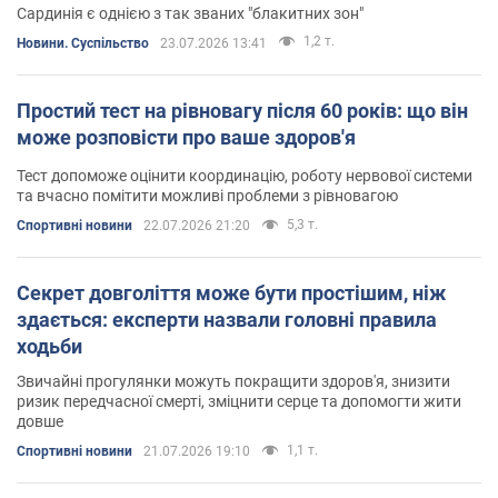
Сардинія є однією з так званих "блакитних зон"
1,2 т.
Новини. Суспільство
23.07.2026 13:41
Простий тест на рівновагу після 60 років: що він
може розповісти про ваше здоров'я
Тест допоможе оцінити координацію, роботу нервової системи
та вчасно помітити можливі проблеми з рівновагою
5,3 т.
Спортивні новини
22.07.2026 21:20
Секрет довголіття може бути простішим, ніж
здається: експерти назвали головні правила
ходьби
Звичайні прогулянки можуть покращити здоров'я, знизити
ризик передчасної смерті, зміцнити серце та допомогти жити
довше
1,1 т.
Спортивні новини
21.07.2026 19:10