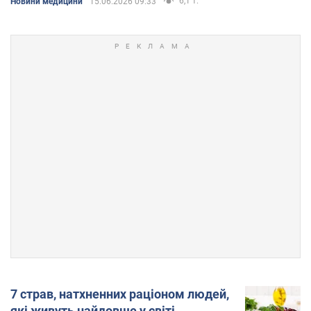
6,1 т.
Новини медицини
15.06.2026 09:33
7 страв, натхненних раціоном людей,
які живуть найдовше у світі