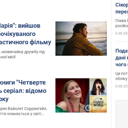
Сіко
пере
Укра
Глава 
арія": вийшов
російс
оочікуваного
6.08.20
астичного фільму
Пода
ь незвичайну дружбу під
дані 
ної місії
чого
Це пот
обліку
книги "Четверте
6.08.20
ь серіал: відомо
рку
орію Вайолет Сорренгейл,
ття опиняється у світі
ань