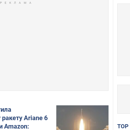
тила
ракету Ariane 6
TO
и Amazon: