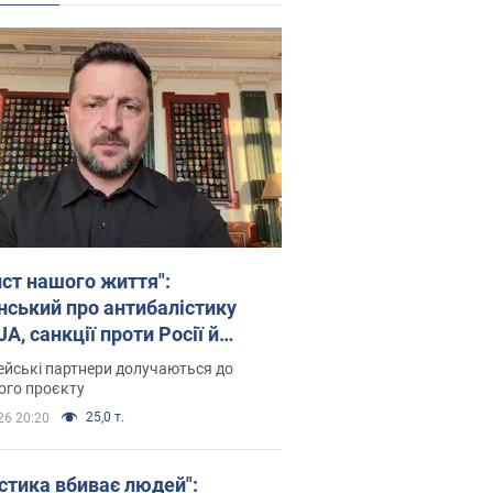
ист нашого життя":
нський про антибалістику
A, санкції проти Росії й
имку аграріїв. Відео
йські партнери долучаються до
ого проєкту
25,0 т.
26 20:20
істика вбиває людей":