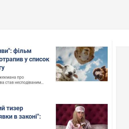
иви": фільм
отрапив у список
ту
Джекмана про
ва став несподіваним
й тизер
вки в законі":