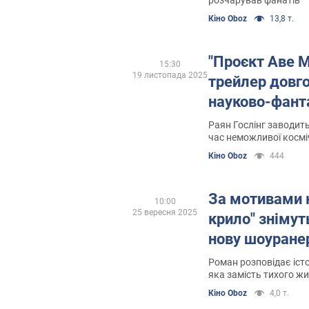
розчарував фанатів
Кіно Oboz
13,8 т.
"Проєкт Аве М
15:30
19 листопада 2025
трейлер довг
науково-фант
Раян Гослінг заводит
час неможливої косміч
Кіно Oboz
444
За мотивами 
10:00
25 вересня 2025
крило" знімут
нову шоуране
Роман розповідає іст
яка замість тихого жи
жорстоких випробув
Кіно Oboz
4,0 т.