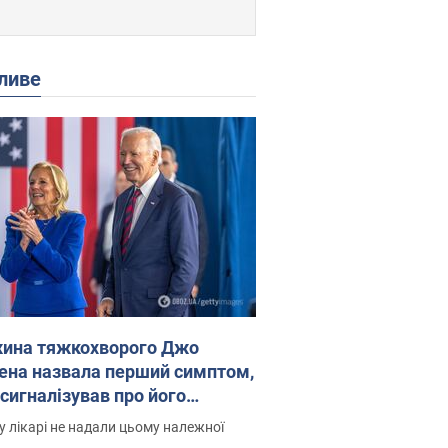
ливе
ина тяжкохворого Джо
ена назвала перший симптом,
 сигналізував про його
есивний" рак
 лікарі не надали цьому належної