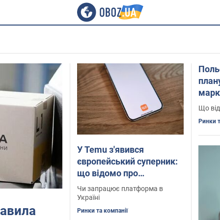
Поль
плану
марк
вже 
Що від
Ринки т
У Temu з'явився
європейський суперник:
що відомо про
маркетплейс
Чи запрацює платформа в
Україні
равила
Ринки та компанії