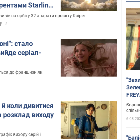
рентами Starlink
 вивів на орбіту 32 апарати проєкту Kuiper
3
оні": стало
вийде серіал-
еться до франшизи як
"Зах
Зеле
FREYJ
підтр
е й коли дивитися
Європе
спільн
а розклад виходу
6.08.20
рафік виходу серій і
"Бал