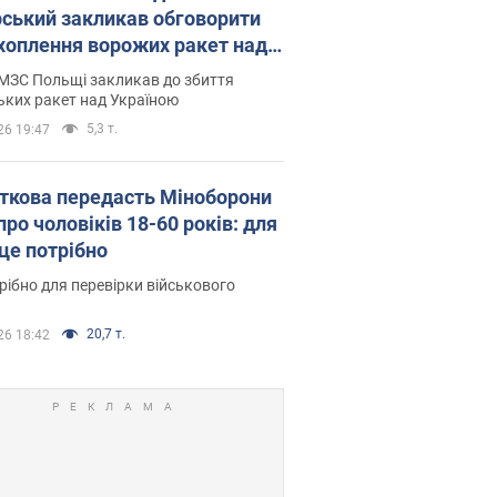
рський закликав обговорити
хоплення ворожих ракет над
їною
МЗС Польщі закликав до збиття
ьких ракет над Україною
5,3 т.
26 19:47
ткова передасть Міноборони
про чоловіків 18-60 років: для
 це потрібно
рібно для перевірки військового
20,7 т.
26 18:42