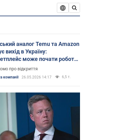
ський аналог Temu та Amazon
є вихід в Україну:
етплейс може почати роботу
в червні
омо про відкриття
6,5 т.
а компанії
26.05.2026 14:17