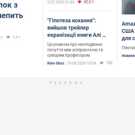
82,3 т.
2.07.2026 01:44
лок з
чепить
"Гіпотеза кохання":
Amaz
вийшов трейлер
США 
екранізації книги Алі
1,4 т.
для 
57
Гейзелвуд
Це ромком про несподіване
озбр
Пентаг
почуття між аспіранткою та
суворим професором
Новини.
780
Кіно Oboz
29.06.2026 18:04