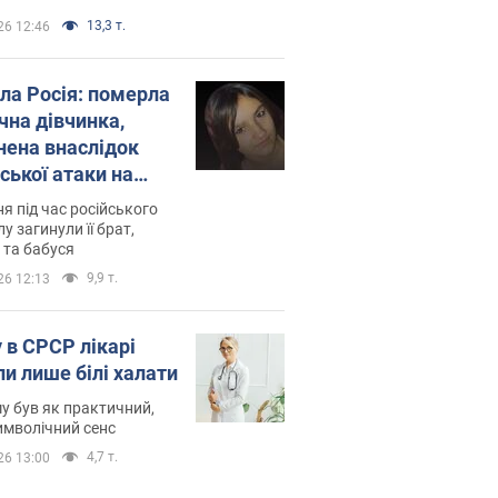
13,3 т.
26 12:46
ила Росія: померла
чна дівчинка,
нена внаслідок
ської атаки на
ину. Фото
ня під час російського
лу загинули її брат,
 та бабуся
9,9 т.
26 12:13
 в СРСР лікарі
ли лише білі халати
у був як практичний,
символічний сенс
4,7 т.
26 13:00