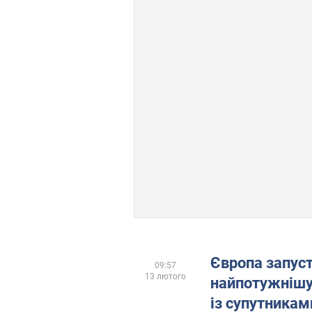
Європа запус
09:57
13 лютого
найпотужнішу 
із супутникам