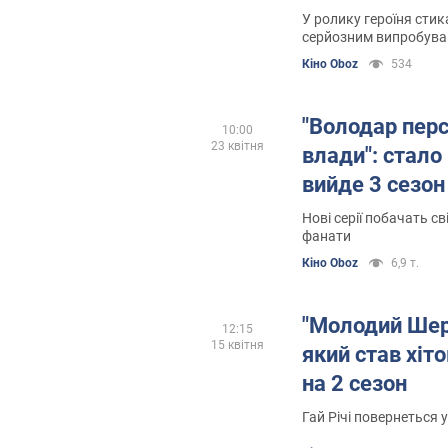
У ролику героїня стик
серйозним випробув
Кіно Oboz
534
"Володар перс
10:00
23 квітня
влади": стало
вийде 3 сезон
Нові серії побачать св
фанати
Кіно Oboz
6,9 т.
"Молодий Шерл
12:15
15 квітня
який став хіт
на 2 сезон
Гай Річі повернеться 