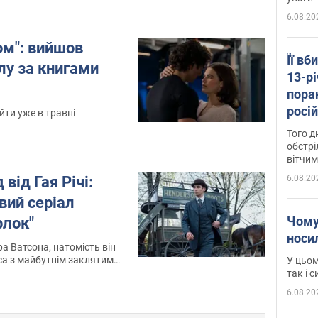
6.08.20
ом": вийшов
Її вб
лу за книгами
13-рі
пора
росій
йти уже в травні
Сумщ
Того д
обстрі
вітчим
6.08.20
від Гая Річі:
вий серіал
Чому
лок"
носи
ра Ватсона, натомість він
а з майбутнім заклятим
У цьом
так і 
6.08.20