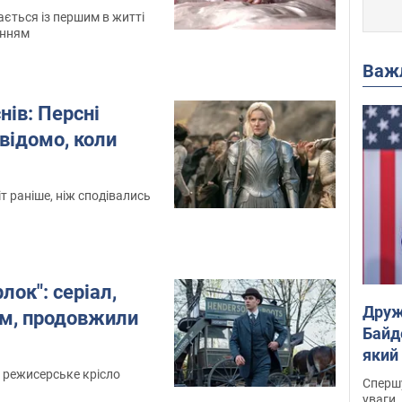
ається із першим в житті
анням
Важ
нів: Персні
 відомо, коли
іт раніше, ніж сподівались
ок": серіал,
Друж
ом, продовжили
Байд
який
"агр
у режисерське крісло
Спершу
уваги