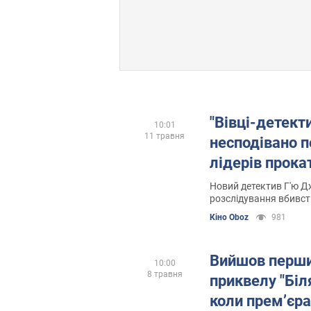
"Вівці-детект
10:01
11 травня
несподівано п
лідерів прока
Новий детектив Г'ю 
розслідування вбивст
хітом року
Кіно Oboz
981
Вийшов перши
10:00
8 травня
приквелу "Біля
коли премʼєра