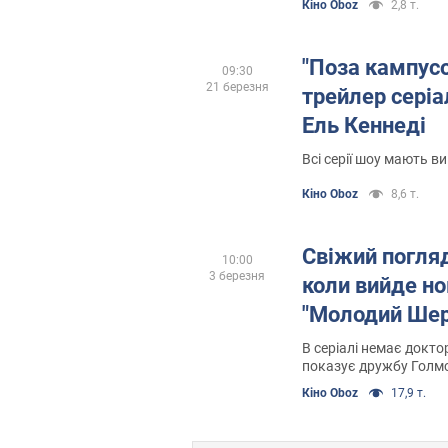
Кіно Oboz
2,8 т.
"Поза кампус
09:30
21 березня
трейлер серіа
Ель Кеннеді
Всі серії шоу мають ви
Кіно Oboz
8,6 т.
Свіжий погляд 
10:00
3 березня
коли вийде но
"Молодий Шер
В серіалі немає докто
показує дружбу Голмс
ворогом
Кіно Oboz
17,9 т.