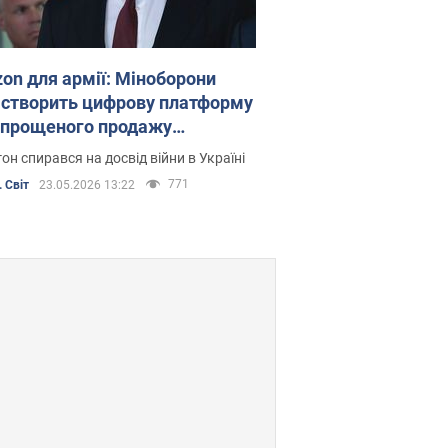
on для армії: Міноборони
створить цифрову платформу
спрощеного продажу
оєння союзникам
он спирався на досвід війни в Україні
771
 Світ
23.05.2026 13:22