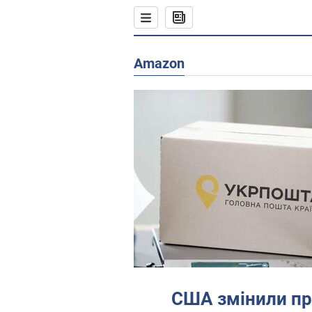
Amazon
США змінили п