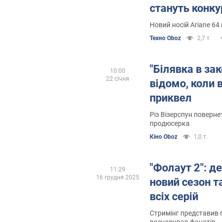
стануть конку
Маска
Новий носій Ariane 64
Техно Oboz
2,7 т.
"Білявка в зак
10:00
22 січня
відомо, коли 
приквел
Різ Візерспун поверн
продюсерка
Кіно Oboz
1,0 т.
"Фолаут 2": д
11:29
16 грудня 2025
новий сезон т
всіх серій
Стримінг представив г