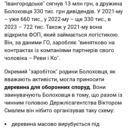
"Івангородське" сягнув 13 млн грн, а дружина
Болоховця 330 тис. грн дивідендів. У 2021-му
– уже 660 тис., у 2022-му – ще 330 тис., в
2023 – 722 тис. Також у 2021-му вона
відкрила ФОП, який займається логістикою.
Він, за даними ГО, заробляє "винятково на
контрактах із компаніями партнерів свого
чоловіка – Реви і Ко".
Окремий "заробіток" родини Болоховця, як
вважають активісти, могла приносити
деревина для оборонних споруд
. Вони
звинувачують Болоховця в тому, що разом із
чинним головою Держлісагентства Віктором
Смалем він нібито організував таку схему:
деревина масово вирубується під