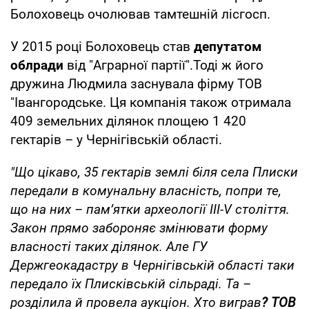
Болоховець очолював тамтешній лісгосп.
У 2015 році Болоховець став
депутатом
облради
від "Аграрної партії".Тоді ж його
дружина Людмила заснувала фірму ТОВ
"Івангородське. Ця компанія також отримала
409 земельних ділянок площею 1 420
гектарів – у Чернігівській області.
"Що цікаво, 35 гектарів землі біля села Плиски
передали в комунальну власність, попри те,
що на них – пам’ятки археології III-V століття.
Закон прямо забороняє змінювати форму
власності таких ділянок. Але ГУ
Держгеокадастру в Чернігівській області таки
передало їх Плисківській сільраді. Та –
розділила й провела аукціон. Хто виграв
? ТОВ