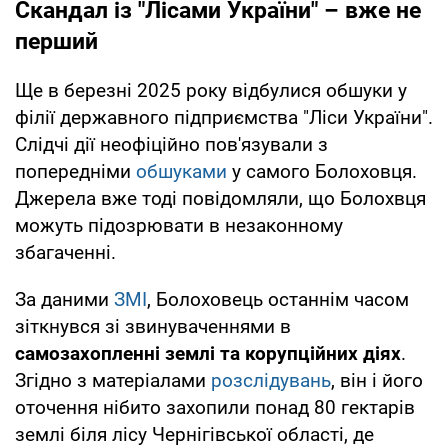
Скандал із "Лісами України" – вже не
перший
Ще в березні 2025 року відбулися обшуки у
філії державного підприємства "Ліси України".
Слідчі дії неофіційно пов'язували з
попередніми
обшуками
у самого Болоховця.
Джерела вже тоді повідомляли, що Болохвця
можуть підозрювати в незаконному
збагаченні.
За даними
ЗМІ
, Болоховець останнім часом
зіткнувся зі звинуваченнями в
самозахопленні землі та корупційних діях
.
Згідно з матеріалами
розслідувань
, він і його
оточення нібито захопили понад 80 гектарів
землі біля лісу Чернігівської області, де