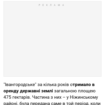
"Івангородське" за кілька років о
тримало в
оренду державні землі
загальною площею
475 гектарів. Частина з них – у Ніжинському
районі, була передана саме в той період, коли