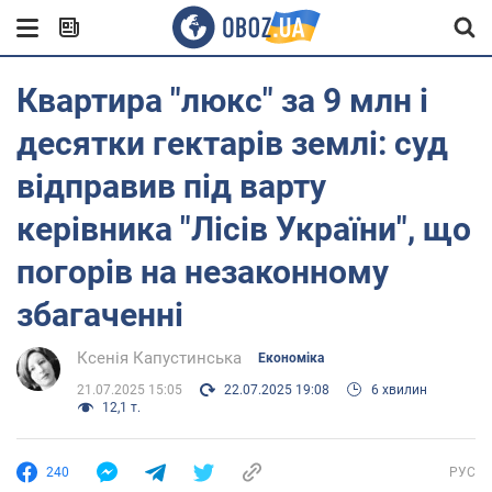
Квартира "люкс" за 9 млн і
десятки гектарів землі: суд
відправив під варту
керівника "Лісів України", що
погорів на незаконному
збагаченні
Ксенія Капустинська
Економіка
21.07.2025 15:05
22.07.2025 19:08
6 хвилин
12,1 т.
240
РУС