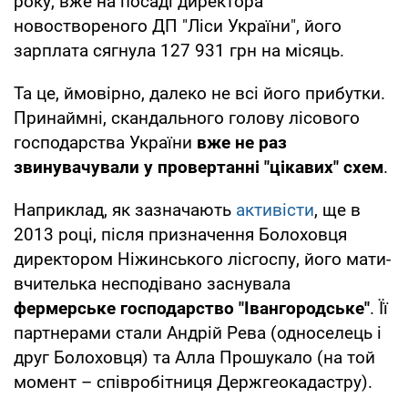
року, вже на посаді директора
новоствореного ДП "Ліси України", його
зарплата сягнула 127 931 грн на місяць.
Та це, ймовірно, далеко не всі його прибутки.
Принаймні, скандального голову лісового
господарства України
вже не раз
звинувачували у провертанні "цікавих" схем
.
Наприклад, як зазначають
активісти
, ще в
2013 році, після призначення Болоховця
директором Ніжинського лісгоспу, його мати-
вчителька несподівано заснувала
фермерське господарство "Івангородське"
. Її
партнерами стали Андрій Рева (односелець і
друг Болоховця) та Алла Прошукало (на той
момент – співробітниця Держгеокадастру).