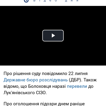
Відео дня
Play Video
Про рішення суду повідомило 22 липня
Державне бюро розслідувань
(ДБР). Також
відомо, що Болоховця наразі
перевели
до
Лук'янівського СІЗО.
Про оголошення підозри днем раніше