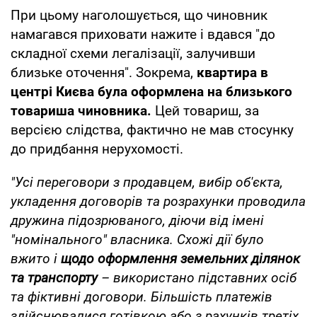
При цьому наголошується, що чиновник
намагався приховати нажите і вдався "до
складної схеми легалізації, залучивши
близьке оточення". Зокрема,
квартира в
центрі Києва була оформлена на близького
товариша чиновника.
Цей товариш, за
версією слідства, фактично не мав стосунку
до придбання нерухомості.
"Усі переговори з продавцем, вибір об'єкта,
укладення договорів та розрахунки проводила
дружина підозрюваного, діючи від імені
"номінального" власника. Схожі дії було
вжито і
щодо оформлення земельних ділянок
та транспорту
– використано підставних осіб
та фіктивні договори. Більшість платежів
здійснювалися готівкою або з рахунків третіх