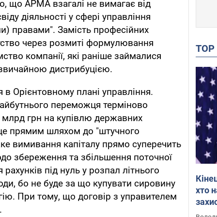
о, що АРМА взагалі не вимагає від
іду діяльності у сфері управління
) правами". Замість професійних
нтство через розмиті формулювання
TO
мство компанії, які раніше займалися
звичайною дистрибуцією.
 в Орієнтовному плані управління.
айбутнього переможця терміново
2 млрд грн на купівлю державних
 це прямим шляхом до "штучного
аке вимивання капіталу прямо суперечить
одо збереження та збільшення поточної
 рахунків під нуль у розпал літнього
Кіне
оди, бо не буде за що купувати сировину
хто 
гію. При тому, що договір з управителем
захис
.
Інте
Володи