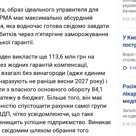
україн
та, образ ідеального управителя для
баченн
у боро
АРМА має максимально абсурдний
8.08.20
я, яка водночас готова свідомо завдати
збитків через п'ятирічне заморожування
У Киє
кої гарантії.
пост
Ворог 
оден викласти ще 113,6 млн грн на
столиц
ез жодних гарантій компенсації,
8.0
взагалі без винагороди (адже єдиним
 нарахують не раніше весни 2027 року) і
Росі
и з власного основного обороту 84,1
ліка
атежу в бюджет. Більше того, він має
медп
ністю спустошити рахунки самої групи
Загало
ОВДП, чітко усвідомлюючи, що таке
не єди
 знищить успішне підприємство. Виникає
8.08.20
це свідомим шляхом обрання того