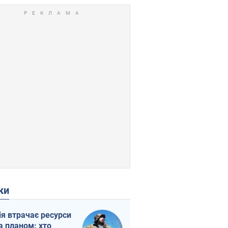
ки
ія втрачає ресурси
а планом: хто