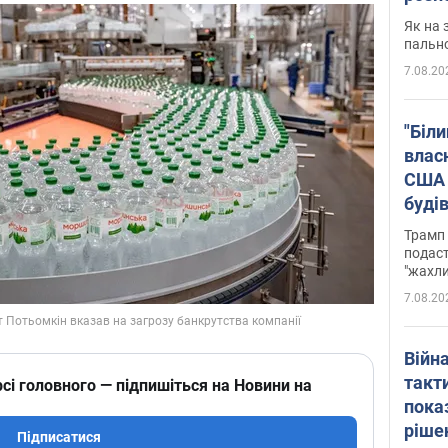
Як на 
пальн
7.08.20
"Біли
влас
США 
буді
зали
Трамп 
подаст
"жахли
7.08.20
Війн
такт
сі головного — підпишіться на Новини на
пока
ріше
Підписатися