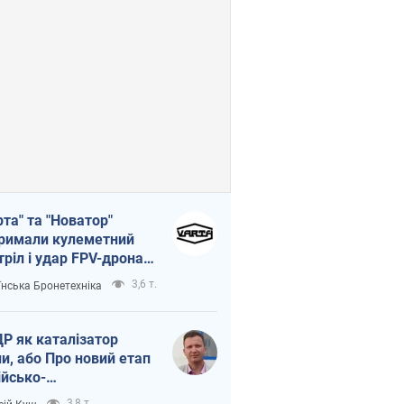
рта" та "Новатор"
римали кулеметний
тріл і удар FPV-дрона,
тувавши життя
3,6 т.
їнська Бронетехніка
церу ЗСУ
Р як каталізатор
ни, або Про новий етап
ійсько-
нічнокорейського
3,8 т.