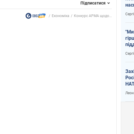
Підписатися
нас
тем
Серг
Економіка
Конкурс АРМА щодо...
"Ми
гір
під
рак
Серг
Зах
Рос
НАТ
Леон