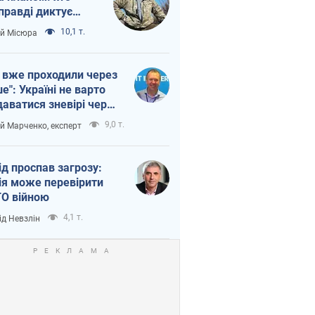
правді диктує
п війни
10,1 т.
ій Місюра
 вже проходили через
ше": Україні не варто
даватися зневірі через
етний терор
9,0 т.
ій Марченко, експерт
ід проспав загрозу:
ія може перевірити
О війною
4,1 т.
ід Невзлін