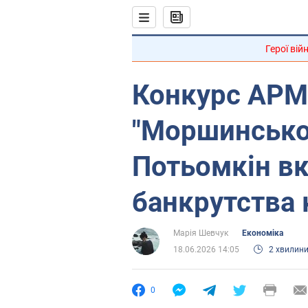
Герої вій
Конкурс АР
"Моршинської
Потьомкін вк
банкрутства 
Марія Шевчук
Економіка
18.06.2026 14:05
2 хвилин
0