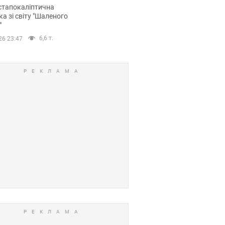
йських FPV-дронів.
стапокаліптична
ка зі світу "Шаленого
"
6,6 т.
26 23:47