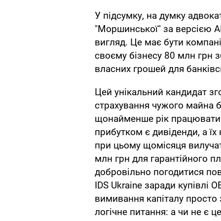
У підсумку, на думку адвока
"Моршинської" за версією 
вигляд. Це має бути компані
своєму бізнесу 80 млн грн 
власних грошей для банківсь
Цей унікальний кандидат зг
страхування чужого майна б
щонайменше рік працювати 
прибутком є дивіденди, а їх
при цьому щомісяця вилучат
млн грн для гарантійного пл
добровільно погодитися пов
IDS Ukraine заради купівлі 
вимивання капіталу просто
логічне питання: а чи не є 