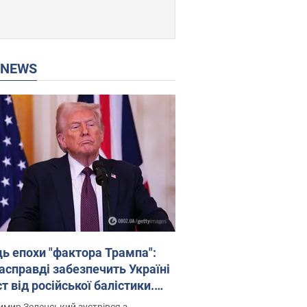
P NEWS
ць епохи "фактора Трампа":
насправді забезпечить Україні
т від російської балістики.
рв’ю з Безсмертним
мир Зеленський зустрівся з