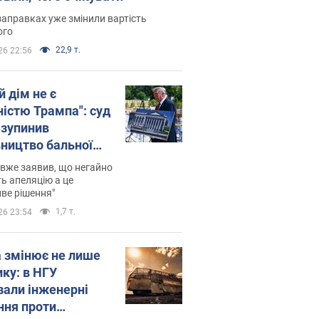
заправках уже змінили вартість
ого
22,9 т.
26 22:56
й дім не є
ністю Трампа": суд
зупинив
вництво бальної
 за $400 млн
вже заявив, що негайно
ь апеляцію а це
ве рішення"
1,7 т.
26 23:54
а змінює не лише
ику: в НГУ
зали інженерні
ння проти