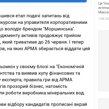
росі
Це "по
Фото
естети
Макса
ршився етап подачі запитань від
7.08.20
онкурсом на управителя корпоративними
 що володіє брендом "Моршинська".
неджменту активів продовжує прийом
, який триватиме до 26 червня. І тепер
ов, на яких АРМА збирається віддати цей
ьомкін у своєму блозі на "Економічній
нтства та виявив купу фінансових та
 експерта, правила гри від АРМА
гів прозорий бізнес, натомість
ля роботи виробника мінеральних вод.
ови відбору кандидатів прописані вкрай