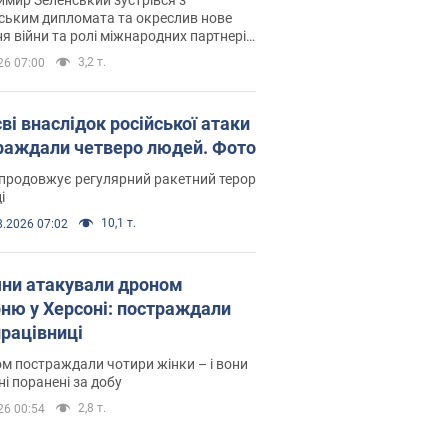
ським дипломата та окреслив нове
я війни та ролі міжнародних партнерів
тьбі з Росією
3,2 т.
26 07:00
ві внаслідок російської атаки
раждали четверо людей. Фото
продовжує регулярний ракетний терор
і
10,1 т.
8.2026 07:02
яни атакували дроном
рню у Херсоні: постраждали
рацівниці
м постраждали чотири жінки – і вони
ні поранені за добу
2,8 т.
26 00:54