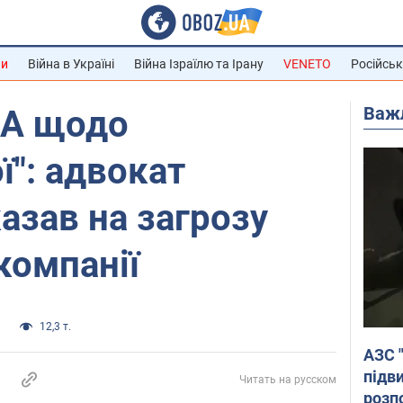
ни
Війна в Україні
Війна Ізраїлю та Ірану
VENETO
Російськ
Важ
МА щодо
": адвокат
азав на загрозу
компанії
и
12,3 т.
АЗС 
підв
Читать на русском
розпо