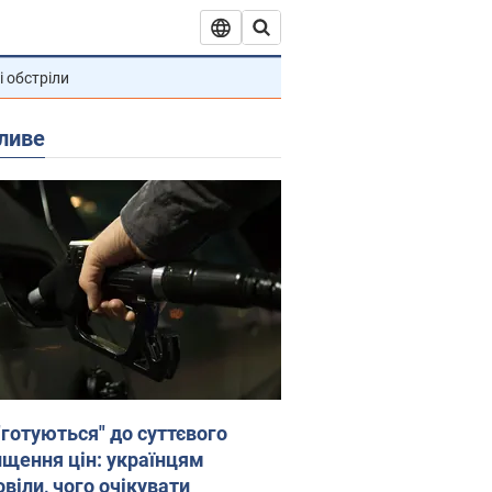
і обстріли
ливе
"готуються" до суттєвого
ищення цін: українцям
віли, чого очікувати