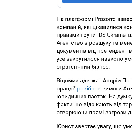
На платформі Prozorro заве
компаній, які цікавилися к
правами групи IDS Ukraine,
Агентство з розшуку та ме
документів від претендентів
усе закрутилося навколо ум
стратегічний бізнес.
Відомий адвокат Андрій Пот
правді"
розібрав
вимоги Аге
юридичних пасток. На думку
фактично відсікають від тор
створюючи прямі загрози д
Юрист звертає увагу, що ум