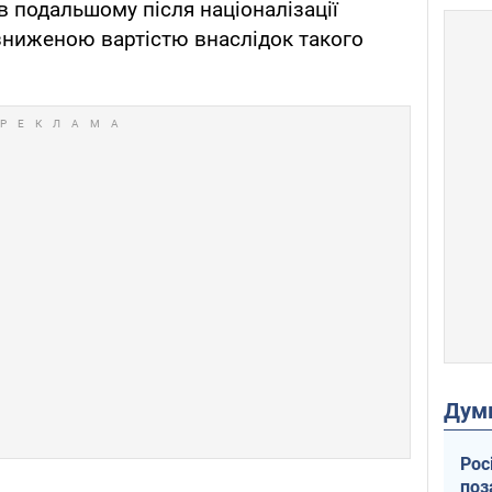
в подальшому після націоналізації
 зниженою вартістю внаслідок такого
Дум
Рос
поз