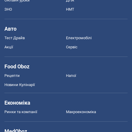
Онлайн уроки
ДПА
ЗНО
НМТ
Авто
Тест Драйв
Електромобілі
Акції
Сервіс
Food Oboz
Рецепти
Напої
Новини Кулінарії
Економіка
Ринки та компанії
Макроекономіка
MedOboz