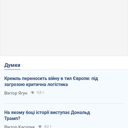
Думки
Кремль переносить війну в тил Європи: під
загрозою критична логістика
Віктор Ягун
9,8 т.
На якому боці історії виступає Дональд
Трамп?
Віктор Каспрук
8,0 т.