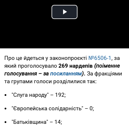
Play Video
Про це йдеться у законопроєкті
№6506-1
, за
який проголосувало
269 нардепів
(поіменне
голосування – за
посиланням
)
.
За фракціями
та групами голоси розділилися так:
"Слуга народу" – 192;
"Європейська солідарність" – 0;
"Батьківщина" – 14;