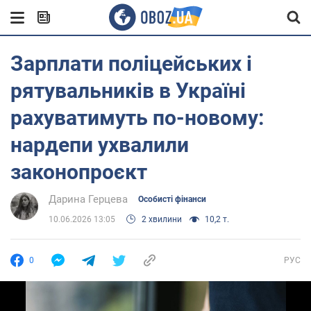
Зарплати поліцейських і
рятувальників в Україні
рахуватимуть по-новому:
нардепи ухвалили
законопроєкт
Дарина Герцева
Особисті фінанси
10.06.2026 13:05
2 хвилини
10,2 т.
0
РУС