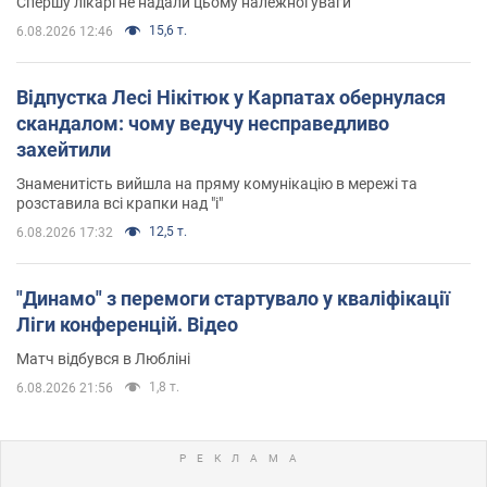
Спершу лікарі не надали цьому належної уваги
15,6 т.
6.08.2026 12:46
Відпустка Лесі Нікітюк у Карпатах обернулася
скандалом: чому ведучу несправедливо
захейтили
Знаменитість вийшла на пряму комунікацію в мережі та
розставила всі крапки над "і"
12,5 т.
6.08.2026 17:32
"Динамо" з перемоги стартувало у кваліфікації
Ліги конференцій. Відео
Матч відбувся в Любліні
1,8 т.
6.08.2026 21:56