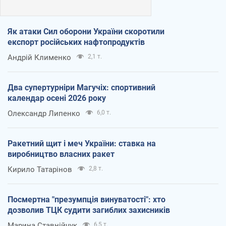
Як атаки Сил оборони України скоротили
експорт російських нафтопродуктів
Андрій Клименко
2,1 т.
Два супертурніри Магучіх: спортивний
календар осені 2026 року
Олександр Липенко
6,0 т.
Ракетний щит і меч України: ставка на
виробництво власних ракет
Кирило Татарінов
2,8 т.
Посмертна "презумпція винуватості": хто
дозволив ТЦК судити загиблих захисників
Марина Ставнійчук
6,5 т.