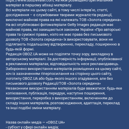
https://www.obozrevatel.com
, на якій розміщено оригінальний
матеріал в першому абзаці матеріалу.
Всі матеріали на цьому сайті, в тому числі інтерв’ю, статті,
дослідження – є службовими творами журналістів редакції,
виключні майнові права на які належать ТОВ «Золота середина».
На всі опубліковані фотоматеріали Getty Images редакція має
майнові права, які захищаються законом України «Про авторські
права та суміжні права», ніхто не має права без письмового
дозволу ТОВ «Золота середина» їх використовувати, вони не
підлягають подальшому відтворенню, перекладу, поширенню в
будь-якій формі.
Редакція OBOZ.UA може не поділяти точку зору, викладену в
авторському матеріалі. За достовірність інформації, опублікованої
в рекламних матеріалах, відповідальність несе рекламодавець.
Заборонено використання матеріалів розміщених на цьому сайті,
хоч із зазначенням гіперпосилання на сторінку цього сайту,
логотипу OBOZ.UA або будь-якого іншого згадування, але без
письмового дозволу Редакції/ТОВ «Золота середина»
Незаконним використанням матеріалів буде вважатися: будь-яке
копiювання, публiкацiя, передрук, наступне поширення,
використання, переробка з використанням, включенням до
складу інших матеріалів, розповсюдження, адаптація, переклад
та інші подібні зміни матеріалу.
Назва онлайн медіа — «OBOZ.UA»
- суб'єкт у сфері онлайн медіа;