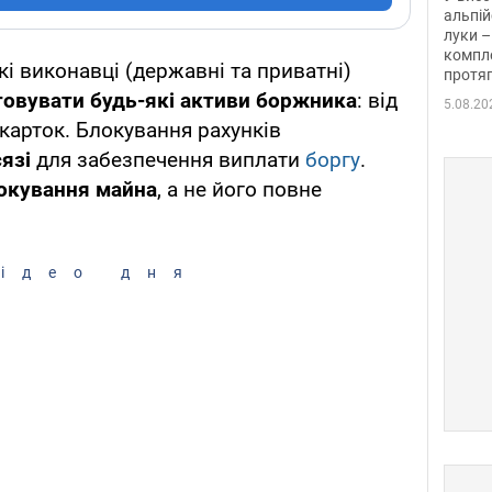
альпій
луки –
компле
кі виконавці (державні та приватні)
протяг
овувати будь-які активи боржника
: від
5.08.20
карток. Блокування рахунків
язі
для забезпечення виплати
боргу
.
окування майна
, а не його повне
ідео дня