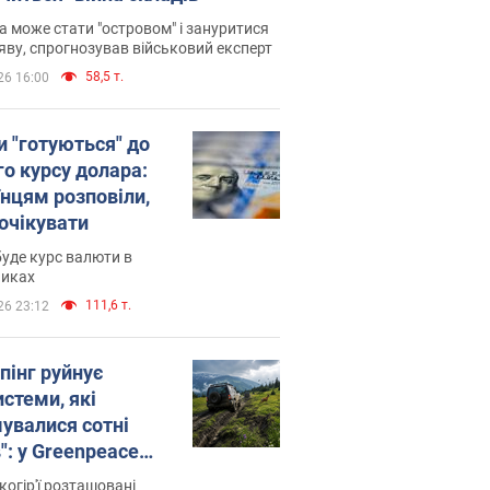
 може стати "островом" і зануритися
яву, спрогнозував військовий експерт
58,5 т.
26 16:00
и "готуються" до
го курсу долара:
їнцям розповіли,
 очікувати
уде курс валюти в
никах
111,6 т.
26 23:12
пінг руйнує
стеми, які
увалися сотні
": у Greenpeace
ли на сполох
когір'ї розташовані