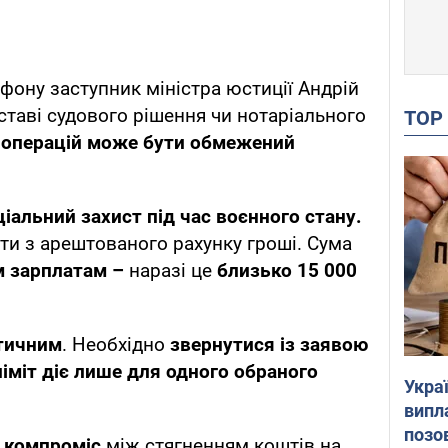
фону заступник міністра юстиції Андрій
ідставі судового рішення чи нотаріального
TO
а операцій може бути обмежений
ціальний захист
під час воєнного стану.
и з арештованого рахунку гроші. Сума
м зарплатам –
наразі це
близько 15 000
атичним
. Необхідно
звернутися із заявою
ліміт діє лише для одного обраного
Украї
випл
позо
 компроміс
між стягненням коштів на