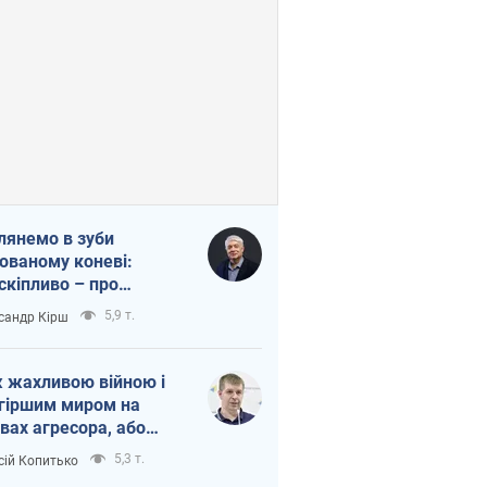
лянемо в зуби
ованому коневі:
скіпливо – про
омогу Україні
5,9 т.
сандр Кірш
 жахливою війною і
гіршим миром на
вах агресора, або
вихідність – теж
5,3 т.
сій Копитько
оя Росії