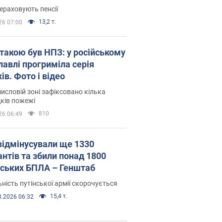
ераховують пенсії
13,2 т.
26 07:00
атакою був НПЗ: у російському
лавлі прогриміла серія
ів. Фото і відео
исловій зоні зафіксовано кілька
ків пожежі
810
26 06:49
відмінусували ще 1330
антів та збили понад 1800
йських БПЛА – Генштаб
ність путінської армії скорочується
15,4 т.
8.2026 06:32