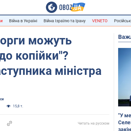
ни
Війна в Україні
Війна Ізраїлю та Ірану
VENETO
Російськ
Важ
 борги можуть
до копійки"?
ступника міністра
нси
а
15,8 т.
"У ме
Селе
Читать на русском
закін