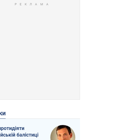
ки
протидіяти
ійській балістиці