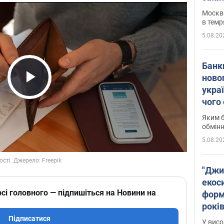
Москва
в темр
5.08.20
Банк
ново
укра
Play Video
чого
Яким б
обмін
5.08.20
"Джи
екоси
сі головного — підпишіться на Новини на
форм
років
заби
Підписатися
У висо