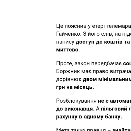
Це пояснив у етері телемара
Гайченко. З його слів, на п
напису
доступ до коштів т
миттєво
.
Проте, закон передбачає
со
Боржник має право витрачат
дорівнює
двом мінімальни
грн на місяць.
Розблокування
не є автом
до виконавця
. А
пільговий 
рахунку в одному банку.
Мета таких правил –
знайти