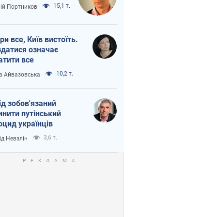
15,1 т.
лій Портников
ри все, Київ вистоїть.
здатися означає
атити все
10,2 т.
а Айвазовська
ід зобов'язаний
инити путінський
оцид українців
3,6 т.
ід Невзлін