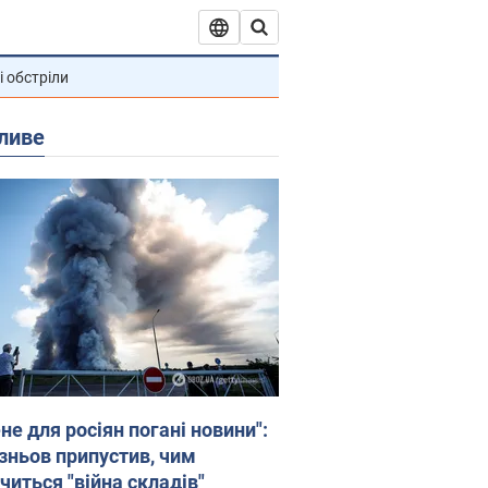
і обстріли
ливе
не для росіян погані новини":
зньов припустив, чим
читься "війна складів"