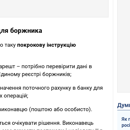
для боржника
о таку
покрокову інструкцію
 арешт – потрібно перевірити дані в
Єдиному реєстрі боржників;
начення поточного рахунку в банку для
х операцій;
Дум
виконавцю (поштою або особисто).
Як 
ься очікувати рішення. Виконавець
рос