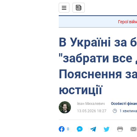
Герої вій
В Україні за
"забрати все 
Пояснення за
юстиції
Іван Михалевич
Особисті фіна
13.05.2026 18:27
1 хвилин
0