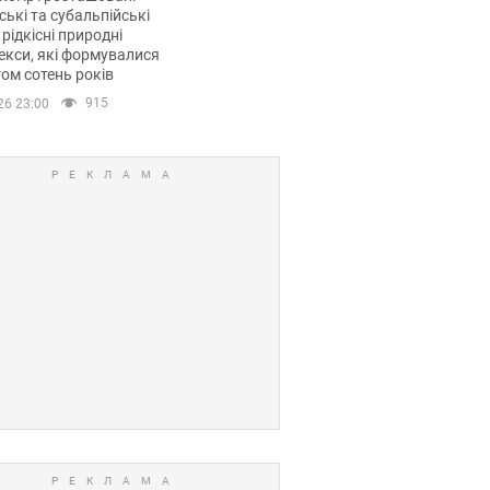
ські та субальпійські
 рідкісні природні
кси, які формувалися
ом сотень років
915
26 23:00