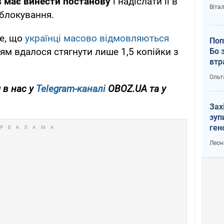
в має винести постанову
і надіслати її в
Віта
 блокування.
те, що
українці масово відмовляються
Поп
ям вдалося стягнути лише 1,5 копійки з
Бо 
втр
Ольг
 в нас у
Telegram-каналі
OBOZ.UA та у
Зах
зуп
ген
Леон