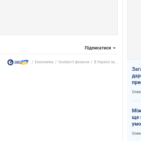
Підписатися
Економіка
Особисті фінанси
В Україні за...
Заг
дар
при
доп
Олек
Між
ще 
умо
Без
Олек
збр