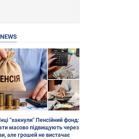
P NEWS
нці "хакнули" Пенсійний фонд:
ати масово підвищують через
ви, але грошей не вистачає