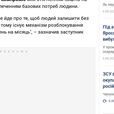
Як пер
зпеченням базових потреб людини.
6.08.20
 не йде про те, щоб людей залишити без
е тому існує механізм розблокування
Під 
нь на місяць", – зазначив заступник
Ярос
вибух
У пром
осеред
6.08.20
ЗСУ 
окуп
росі
Чисель
6.0