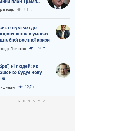
мний план Трампа
тіна?
9,4 т.
ор Швець
ськ готується до
кціонування в умовах
штабної воєнної кризи
15,0 т.
сандр Левченко
зброї, ні людей: як
ашенко будує нову
ію
12,7 т.
 Тишкевич