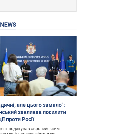
P NEWS
дячні, але цього замало":
нський закликав посилити
ії проти Росії
дент подякував європейським
рам за фінансову підтримку