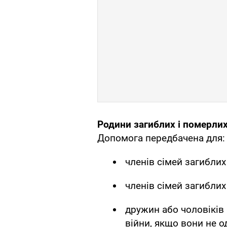
Родини загиблих і померлих 
Допомога передбачена для:
членів сімей загиблих
членів сімей загиблих
дружин або чоловіків 
війни, якщо вони не о