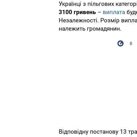
Українці з пільгових катего
3100 гривень
–
виплата
буд
Незалежності. Розмір виплат
належить громадянин.
В
Відповідну постанову 13 тр