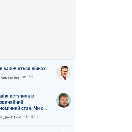
и закінчиться війна?
6,9 т.
 Хрістензен
аїна вступила в
звичайний
номічний стан. Чи є
тло вкінці тунелю?
5,9 т.
м Денисенко