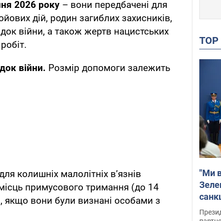
пня 2026 року
– вони передбачені для
бойових дій, родин загиблих захисників,
ідок війни, а також жертв нацистських
TO
робіт.
ідок війни.
Розмір допомоги залежить
"Ми в
для колишніх малолітніх в’язнів
Зеле
 місць примусового тримання (до 14
санкц
), якщо вони були визнані особами з
Прези
партне