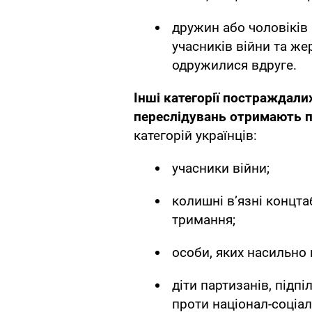
дружин або чоловіків 
учасників війни та же
одружилися вдруге.
Інші категорії постраждали
переслідувань отримають п
категорій українців:
учасники війни;
колишні в’язні концта
тримання;
особи, яких насильно
діти партизанів, підп
проти націонал-соціал