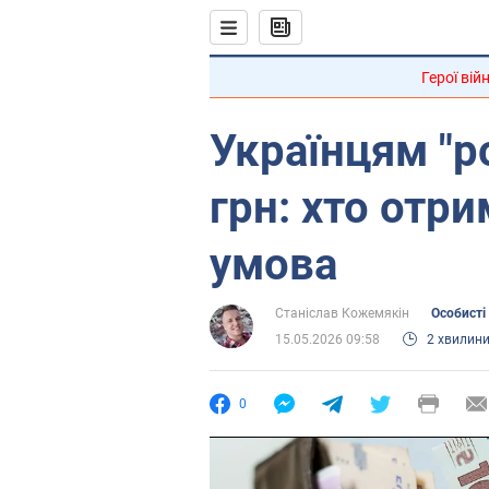
Герої вій
Українцям "р
грн: хто отри
умова
Станіслав Кожемякін
Особисті
15.05.2026 09:58
2 хвилин
0