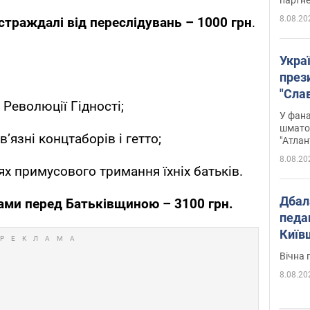
8.08.20
страждалі від переслідувань – 1000 грн
.
Укра
през
"Слав
Революції Гідності;
Подко
У фана
вигр
шмато
’язні концтаборів і гетто;
"Атлан
8.08.20
цях примусового тримання їхніх батьків.
Дбал
ами перед Батьківщиною – 3100 грн.
педа
Київ
київс
Вічна 
8.08.20