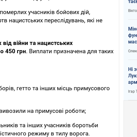
тає
і Пу
Вікт
померлих учасників бойових дій,
ртв нацистських переслідувань, які не
Мін
фун
мас
х від війни та нацистських
о 450 грн
. Виплати призначена для таких
Олек
Ні 
Лук
арм
борів, гетто та інших місць примусового
Ігар
 вивозили на примусові роботи;
ільників та інших учасників боротьби
істичного режиму в тилу ворога.