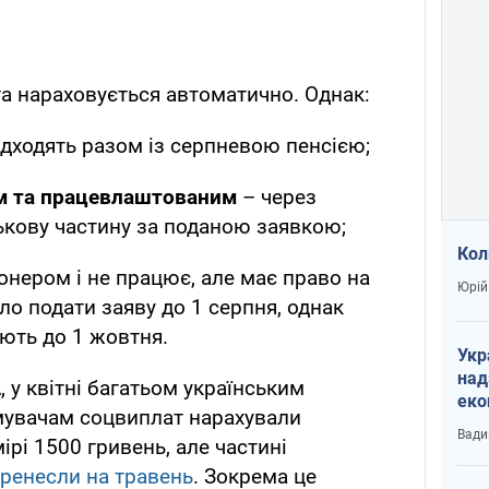
та нараховується автоматично. Однак:
дходять разом із серпневою пенсією;
м та працевлаштованим
– через
ькову частину за поданою заявкою;
Кол
онером і не працює, але має право на
Юрій
ло подати заяву до 1 серпня, однак
ють до 1 жовтня.
Укр
над
 у квітні багатьом українським
еко
мувачам соцвиплат нарахували
сві
Вади
рі 1500 гривень, але частині
ренесли на травень
. Зокрема це