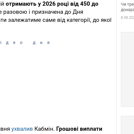
судд
рій
отримають у 2026 році від 450 до
Чи тре
неоч
донар
е разовою і призначена до Дня
8.08.20
и залежатиме саме від категорії, до якої
ідео дня
авня
ухвалив
Кабмін.
Грошові виплати