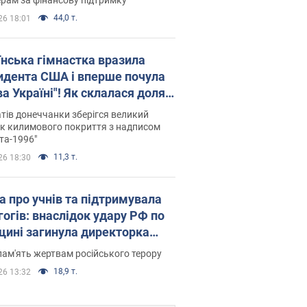
44,0 т.
26 18:01
їнська гімнастка вразила
идента США і вперше почула
а Україні"! Як склалася доля
паєвої, яка 30 років тому
тів донеччанки зберігся великий
ала "золото" Олімпіади
к килимового покриття з надписом
та-1996"
11,3 т.
26 18:30
а про учнів та підтримувала
гогів: внаслідок удару РФ по
щині загинула директорка
ького ліцею, її чоловік та онук
пам'ять жертвам російського терору
18,9 т.
26 13:32