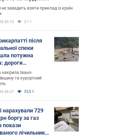
і не завадить взяти приклад із країн
и
2,1 т.
26 05:10
рикарпатті після
альної спеки
шла потужна
а: дороги
творились на
 накрила Івано-
. Відео
івщину та курортний
ель
25,5 т.
26 09:27
і нарахували 729
грн боргу за газ
з покази
ованого лічильника: