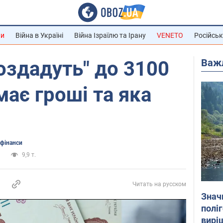
ни
Війна в Україні
Війна Ізраїлю та Ірану
VENETO
Російськ
Важ
оздадуть" до 3100
має гроші та яка
 фінанси
и
9,9 т.
Читать на русском
Знач
полі
вирі