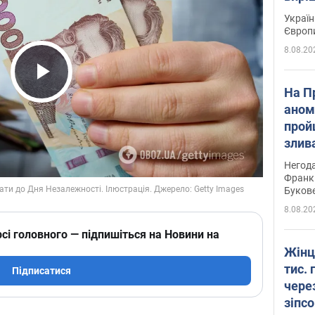
Україн
Європ
8.08.20
Play Video
На П
аном
прой
злив
пере
Негода
річки
Франк
Буков
8.08.20
сі головного — підпишіться на Новини на
Жінц
тис. 
Підписатися
чере
зіпс