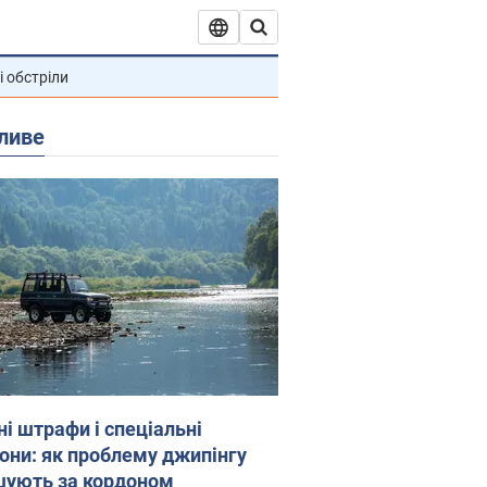
і обстріли
ливе
ні штрафи і спеціальні
гони: як проблему джипінгу
шують за кордоном