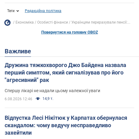
Теги
Редакційна політика
Економіка
Особисті фінанси
Українцям перерахували пенсії:...
Повернутися на головну OBOZ
Важливе
Дружина тяжкохворого Джо Байдена назвала
перший симптом, який сигналізував про його
"агресивний" рак
Спершу лікарі не надали цьому належної уваги
14,9 т.
6.08.2026 12:46
Відпустка Лесі Нікітюк у Карпатах обернулася
скандалом: чому ведучу несправедливо
захейтили