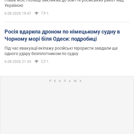
Україною
7,9 т.
6.08.2026 19:47
Росія вдарила дроном по німецькому судну в
Чорному морі біля Одеси: подробиці
Під час евакуації екіпажу російські терористи завдали ще
одного удару безпілотником по судну
2,3 т.
6.08.2026 21:34