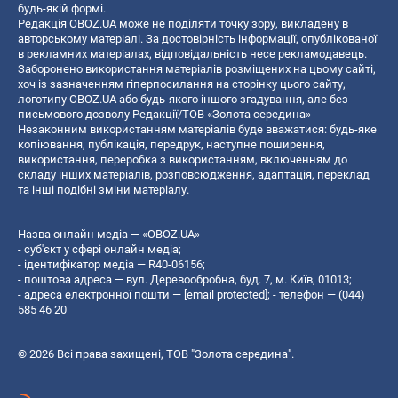
будь-якій формі.
Редакція OBOZ.UA може не поділяти точку зору, викладену в
авторському матеріалі. За достовірність інформації, опублікованої
в рекламних матеріалах, відповідальність несе рекламодавець.
Заборонено використання матеріалів розміщених на цьому сайті,
хоч із зазначенням гіперпосилання на сторінку цього сайту,
логотипу OBOZ.UA або будь-якого іншого згадування, але без
письмового дозволу Редакції/ТОВ «Золота середина»
Незаконним використанням матеріалів буде вважатися: будь-яке
копiювання, публiкацiя, передрук, наступне поширення,
використання, переробка з використанням, включенням до
складу інших матеріалів, розповсюдження, адаптація, переклад
та інші подібні зміни матеріалу.
Назва онлайн медіа — «OBOZ.UA»
- суб'єкт у сфері онлайн медіа;
- ідентифікатор медіа — R40-06156;
- поштова адреса — вул. Деревообробна, буд. 7, м. Київ, 01013;
- адреса електронної пошти —
[email protected]
; - телефон — (044)
585 46 20
© 2026 Всі права захищені, ТОВ "Золота середина".