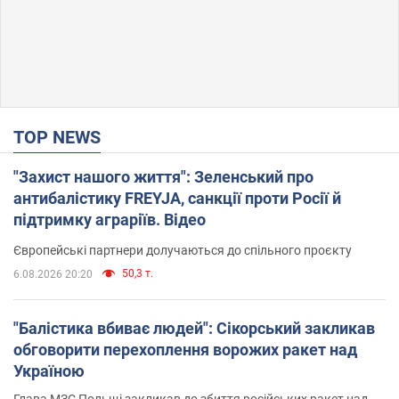
TOP NEWS
"Захист нашого життя": Зеленський про
антибалістику FREYJA, санкції проти Росії й
підтримку аграріїв. Відео
Європейські партнери долучаються до спільного проєкту
50,3 т.
6.08.2026 20:20
"Балістика вбиває людей": Сікорський закликав
обговорити перехоплення ворожих ракет над
Україною
Глава МЗС Польщі закликав до збиття російських ракет над