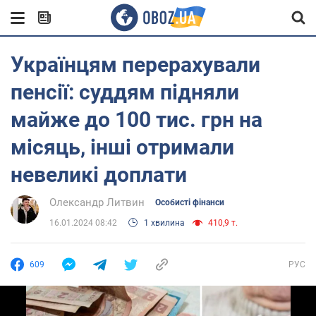
Українцям перерахували
пенсії: суддям підняли
майже до 100 тис. грн на
місяць, інші отримали
невеликі доплати
Олександр Литвин
Особисті фінанси
16.01.2024 08:42
1 хвилина
410,9 т.
609
РУС