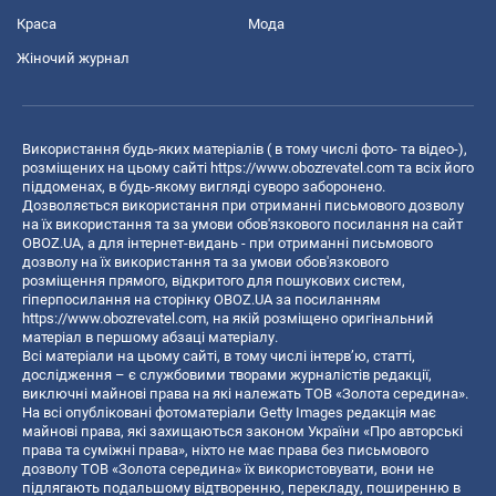
Краса
Мода
Жіночий журнал
Використання будь-яких матеріалів ( в тому числі фото- та відео-),
розміщених на цьому сайті
https://www.obozrevatel.com
та всіх його
піддоменах, в будь-якому вигляді суворо заборонено.
Дозволяється використання при отриманні письмового дозволу
на їх використання та за умови обов'язкового посилання на сайт
OBOZ.UA, а для інтернет-видань - при отриманні письмового
дозволу на їх використання та за умови обов'язкового
розміщення прямого, відкритого для пошукових систем,
гіперпосилання на сторінку OBOZ.UA за посиланням
https://www.obozrevatel.com
, на якій розміщено оригінальний
матеріал в першому абзаці матеріалу.
Всі матеріали на цьому сайті, в тому числі інтерв’ю, статті,
дослідження – є службовими творами журналістів редакції,
виключні майнові права на які належать ТОВ «Золота середина».
На всі опубліковані фотоматеріали Getty Images редакція має
майнові права, які захищаються законом України «Про авторські
права та суміжні права», ніхто не має права без письмового
дозволу ТОВ «Золота середина» їх використовувати, вони не
підлягають подальшому відтворенню, перекладу, поширенню в