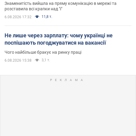
Знаменитість вийшла на пряму комунікацію в мережі та
розставила всі крапки над "і"
11,8 т.
6.08.2026 17:32
Не лише через зарплату: чому українці не
поспішають погоджуватися на вакансії
Чого найбільше бракує на ринку праці
3,1 т.
6.08.2026 15:38