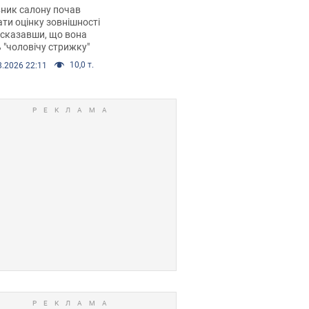
 хімієтерапії,
ник салону почав
орівся скандал.
ти оцінку зовнішності
 сказавши, що вона
 "чоловічу стрижку"
10,0 т.
8.2026 22:11