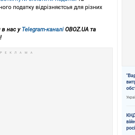
ного податку відрізняєтсья для різних
 в нас у
Telegram-каналі
OBOZ.UA та
!
"Ва
вит
обс
вря
Укра
офі
КНД
вій
рос
пів