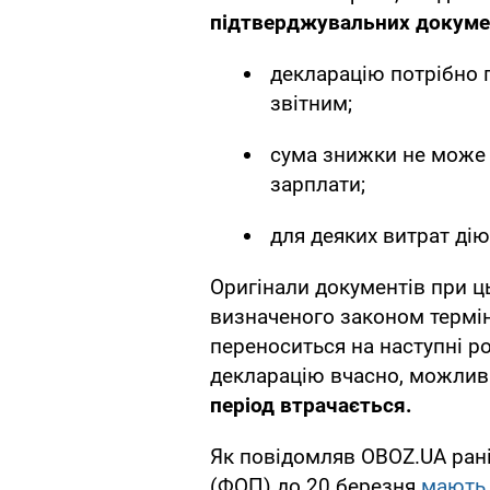
підтверджувальних докуме
декларацію потрібно п
звітним;
сума знижки не може 
зарплати;
для деяких витрат ді
Оригінали документів при ц
визначеного законом термін
переноситься на наступні р
декларацію вчасно, можливі
період втрачається.
Як повідомляв OBOZ.UA рані
(ФОП) до 20 березня
мають 