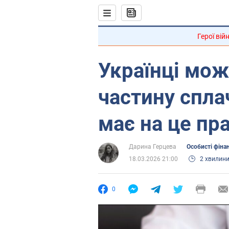
Герої вій
Українці мож
частину спла
має на це пр
Дарина Герцева
Особисті фіна
18.03.2026 21:00
2 хвилин
0