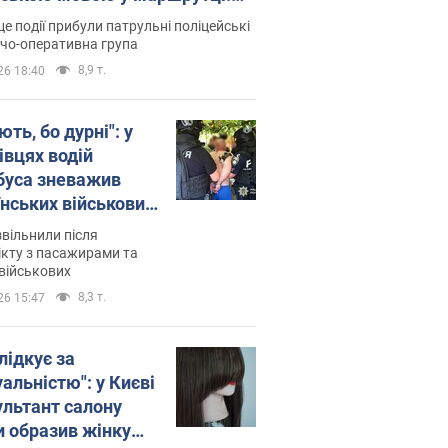
ція склала адмінпротокол.
це події прибули патрульні поліцейські
о
дчо-оперативна група
8,9 т.
26 18:40
ть, бо дурні": у
івцях водій
буса зневажив
їнських військових
латився. Відео
звільнили після
кту з пасажирами та
військових
8,3 т.
26 15:47
лідкує за
альністю": у Києві
ультант салону
и образив жінку