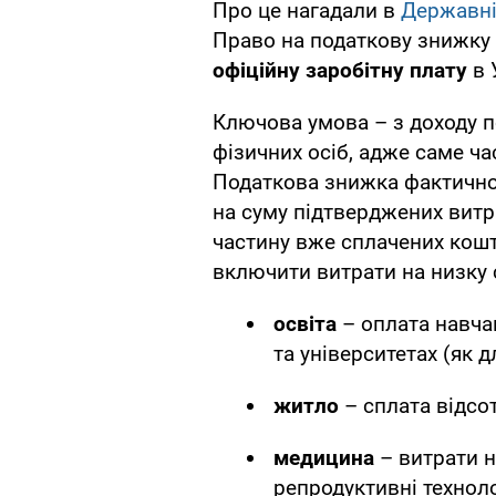
Про це нагадали в
Державні
Право на податкову знижку 
офіційну заробітну плату
в 
Ключова умова – з доходу п
фізичних осіб, адже саме ча
Податкова знижка фактично
на суму підтверджених витр
частину вже сплачених кош
включити витрати на низку 
освіта
– оплата навчан
та університетах (як д
житло
– сплата відсот
медицина
– витрати н
репродуктивні технолог