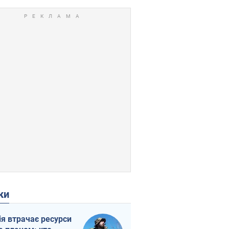
ки
ія втрачає ресурси