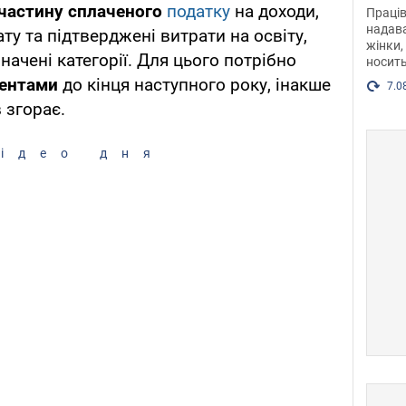
після
частину сплаченого
податку
на доходи,
Праців
розг
надава
у та підтверджені витрати на освіту,
жінки,
Фото
начені категорії. Для цього потрібно
носить
ментами
до кінця наступного року, інакше
7.0
 згорає.
ідео дня