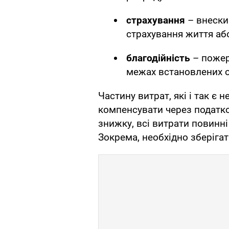
страхування
– внески
страхування життя аб
благодійність
– пожер
межах встановлених 
Частину витрат, які і так є
компенсувати через податк
знижку, всі витрати повинн
Зокрема, необхідно зберігат