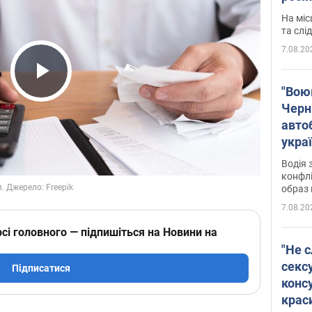
полі
На міс
Віде
та слі
7.08.20
Play Video
"Воюю
Черн
авто
укра
і поп
Водія 
конфлі
образ 
7.08.20
сі головного — підпишіться на Новини на
"Не с
сексу
Підписатися
конс
крас