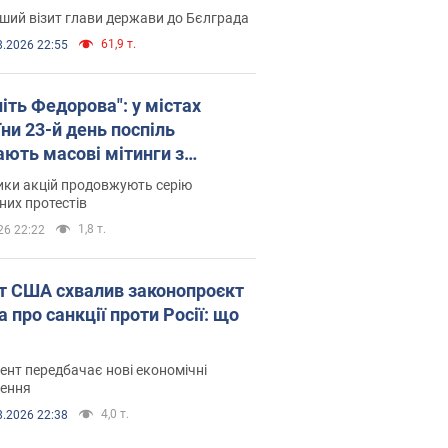
ший візит глави держави до Бєлграда
61,9 т.
8.2026 22:55
іть Федорова": у містах
ни 23-й день поспіль
ають масові мітинги з
онками. Фото і відео
ики акцій продовжують серію
их протестів
1,8 т.
26 22:22
т США схвалив законопроєкт
 про санкції проти Росії: що
нт передбачає нові економічні
ення
4,0 т.
8.2026 22:38