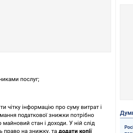
никами послуг;
ти чітку інформацію про суму витрат і
Дум
римання податкової знижки потрібно
 майновий стан і доходи. У ній слід
Рос
ь право на знижку, та
додати копії