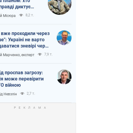
а планом: хто
правді диктує
п війни
8,2 т.
ій Місюра
 вже проходили через
ше": Україні не варто
даватися зневірі через
етний терор
7,9 т.
ій Марченко, експерт
ід проспав загрозу:
ія може перевірити
О війною
2,7 т.
ід Невзлін