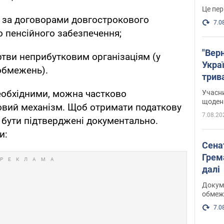
Це пер
 за договорами довгострокового
7.0
о пенсійного забезпечення;
"Верн
тви неприбутковим організаціям (у
Украї
обмежень).
трив
карт
 необхідними, можна частково
Учасн
щоденн
овий механізм. Щоб отримати податкову
7.08.20
і бути підтверджені документально.
и:
Сена
Грема
далі
Докуме
обмеж
7.0