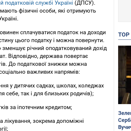
й податковій службі Україні
(ДПСУ).
мають фізичні особи, які отримують
Україні.
овинен сплачуватися податок на доходи
TO
стину цього податку і можна повернути.
 зменшує річний оподатковуваний дохід
ат. Відповідно, держава повертає
тів. До податкової знижки можна
соціально важливих напрямів:
ня у дитячих садках, школах, коледжах
ля себе, так і для близьких родичів);
ків за іпотечним кредитом;
Зеле
Сербі
а лікування, зокрема допоміжні
Вучи
ії;