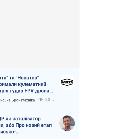
рта" та "Новатор"
римали кулеметний
тріл і удар FPV-дрона,
тувавши життя
2,8 т.
їнська Бронетехніка
церу ЗСУ
Р як каталізатор
ни, або Про новий етап
ійсько-
нічнокорейського