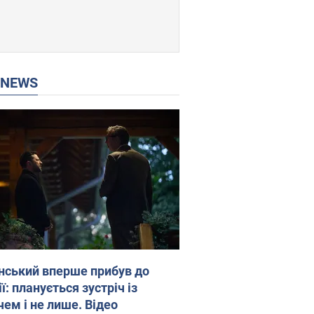
P NEWS
нський вперше прибув до
ї: планується зустріч із
чем і не лише. Відео