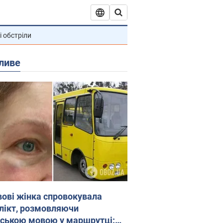
і обстріли
ливе
вові жінка спровокувала
лікт, розмовляючи
йською мовою у маршрутці: