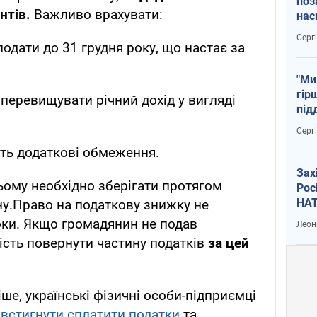
поз
нтів.
Важливо врахувати:
нас
тем
Серг
одати до 31 грудня року, що настає за
"Ми
гір
перевищувати річний дохід у вигляді
під
рак
Серг
ють додаткові обмеження.
Зах
ьому необхідно зберігати протягом
Рос
НАТ
у.Право на податкову знижку не
оки. Якщо громадянин не подав
Леон
сть повернути частину податків
за цей
ше, українські фізичні особи-підприємці
встигнути сплатити податки
та