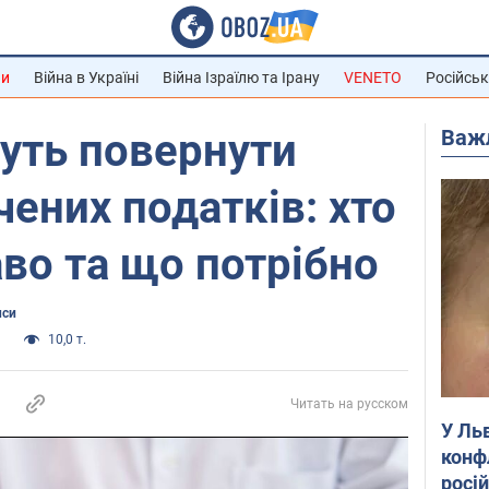
ни
Війна в Україні
Війна Ізраїлю та Ірану
VENETO
Російськ
Важ
уть повернути
чених податків: хто
аво та що потрібно
нси
и
10,0 т.
Читать на русском
У Ль
конф
росі