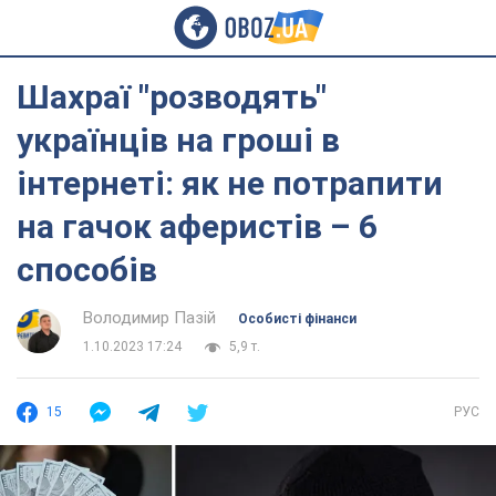
Шахраї "розводять"
українців на гроші в
інтернеті: як не потрапити
на гачок аферистів – 6
способів
Володимир Пазій
Особисті фінанси
1.10.2023 17:24
5,9 т.
15
РУС