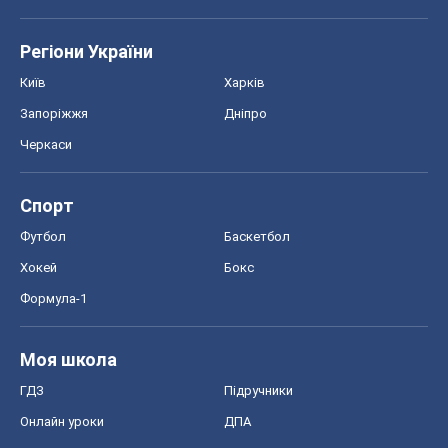
Спорт
Футбол
Баскетбол
Хокей
Бокс
Формула-1
Моя школа
ГДЗ
Підручники
Онлайн уроки
ДПА
ЗНО
НМТ
СНД посібники
Авто
Тест Драйв
Електромобілі
Акції
Сервіс