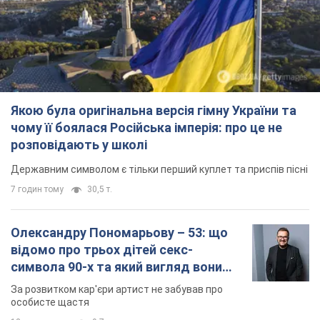
розповідають у школі
Державним символом є тільки перший куплет та приспів пісні
7 годин тому
30,5 т.
Олександру Пономарьову – 53: що
відомо про трьох дітей секс-
символа 90-х та який вигляд вони
мають
За розвитком кар'єри артист не забував про
особисте щастя
12 годин тому
9,7 т.
У ПриватБанку розповіли, чи дійсні
долари 1996 року: чи приймають
обмінники та банки такі купюри
Що робити, якщо банки та обмінні пункти не
приймають старі долари
9.08.2026 02:20
85,9 т.