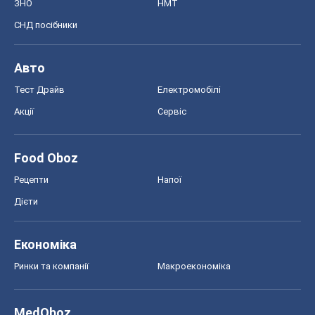
Food Oboz
Рецепти
Напої
Дієти
Економіка
Ринки та компанії
Макроекономіка
MedOboz
Новини медицини
MAMACLUB
Шоу
Афіша
Плітки
Краса
Мода
Жіночий журнал