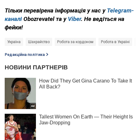
Тільки перевірена інформація у нас у
Telegram-
каналі
Obozrevatel та у
Viber
. Не ведіться на
фейки!
Україна
Шахрайство
Робота за кордоном
Робота в Україні
р
Редакційна політика