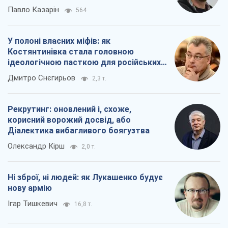
Рекрутинг: оновлений і, схоже,
корисний ворожий досвід, або
Діалектика вибагливого боягузтва
Олександр Кірш
2,0 т.
Ні зброї, ні людей: як Лукашенко будує
нову армію
Ігар Тишкевич
16,8 т.
Всі думки
Про компанію
Команда
Правова інформація
Політика конфіденційності