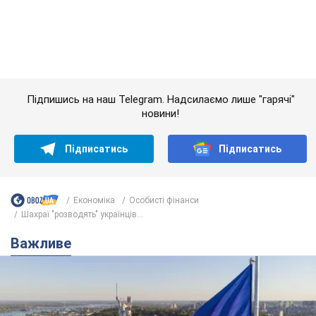
Підписатись
Підписатись
Економіка
Особисті фінанси
Шахраї "розводять" українців...
Важливе
Якою була оригінальна версія гімну України та
чому її боялася Російська імперія: про це не