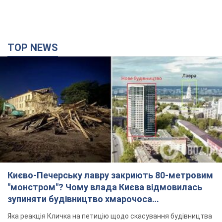
Києво-Печерську лавру закриють 80-метровим
"монстром"? Чому влада Києва відмовилась
зупиняти будівництво хмарочоса
"московського вірянина"
Яка реакція Кличка на петицію щодо скасування будівництва
4 години тому
42,2 т.
Армія РФ знищила підприємство Kromberg &
Schubert у Житомирі. Фото
Коли поновить роботу підприємство, наразі невідомо
28 хвилин тому
3,9 т.