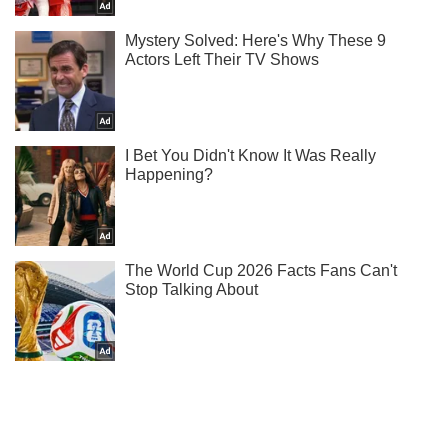
Підпишись на наш Telegram. Надсилаємо лише "гарячі"
новини!