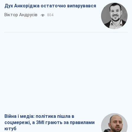
Війна і медіа: політика пішла в
соцмережі, а ЗМІ грають за правилами
ютуб
Павло Казарін
564
У полоні власних міфів: як
Костянтинівка стала головною
ідеологічною пасткою для російських
окупантів
Дмитро Снєгирьов
2,3 т.