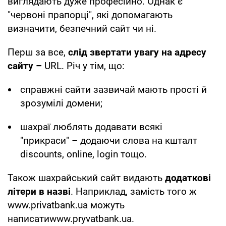
виглядають дуже професійно. Однак є
"червоні прапорці", які допомагають
визначити, безпечний сайт чи ні.
Перш за все,
слід звертати увагу на адресу
сайту –
URL. Річ у тім, що:
справжні сайти зазвичай мають прості й
зрозумілі домени;
шахраї люблять додавати всякі
"прикраси" – додаючи слова на кшталт
discounts, online, login тощо.
Також шахрайський сайт видають
додаткові
літери в назві
. Наприклад, замість того ж
www.privatbank.ua можуть
написатиwww.pryvatbank.ua.