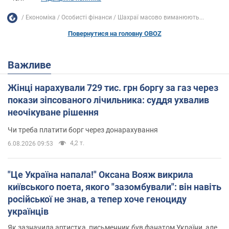
Економіка
Особисті фінанси
Шахраї масово виманюють...
Повернутися на головну OBOZ
Важливе
Жінці нарахували 729 тис. грн боргу за газ через
покази зіпсованого лічильника: суддя ухвалив
неочікуване рішення
Чи треба платити борг через донарахування
4,2 т.
6.08.2026 09:53
"Це Україна напала!" Оксана Вояж викрила
київського поета, якого "зазомбували": він навіть
російської не знав, а тепер хоче геноциду
українців
Як зазначила артистка, письменник був фанатом України, але