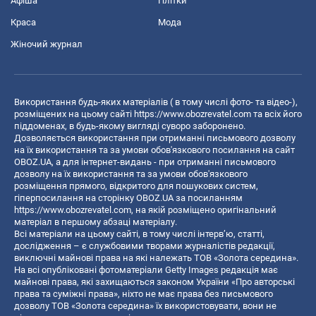
Афіша
Плітки
Краса
Мода
Жіночий журнал
Використання будь-яких матеріалів ( в тому числі фото- та відео-),
розміщених на цьому сайті
https://www.obozrevatel.com
та всіх його
піддоменах, в будь-якому вигляді суворо заборонено.
Дозволяється використання при отриманні письмового дозволу
на їх використання та за умови обов'язкового посилання на сайт
OBOZ.UA, а для інтернет-видань - при отриманні письмового
дозволу на їх використання та за умови обов'язкового
розміщення прямого, відкритого для пошукових систем,
гіперпосилання на сторінку OBOZ.UA за посиланням
https://www.obozrevatel.com
, на якій розміщено оригінальний
матеріал в першому абзаці матеріалу.
Всі матеріали на цьому сайті, в тому числі інтерв’ю, статті,
дослідження – є службовими творами журналістів редакції,
виключні майнові права на які належать ТОВ «Золота середина».
На всі опубліковані фотоматеріали Getty Images редакція має
майнові права, які захищаються законом України «Про авторські
права та суміжні права», ніхто не має права без письмового
дозволу ТОВ «Золота середина» їх використовувати, вони не