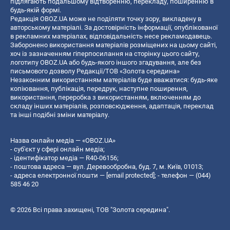
підлягають подальшому відтворенню, перекладу, поширенню в
будь-якій формі.
Редакція OBOZ.UA може не поділяти точку зору, викладену в
авторському матеріалі. За достовірність інформації, опублікованої
в рекламних матеріалах, відповідальність несе рекламодавець.
Заборонено використання матеріалів розміщених на цьому сайті,
хоч із зазначенням гіперпосилання на сторінку цього сайту,
логотипу OBOZ.UA або будь-якого іншого згадування, але без
письмового дозволу Редакції/ТОВ «Золота середина»
Незаконним використанням матеріалів буде вважатися: будь-яке
копiювання, публiкацiя, передрук, наступне поширення,
використання, переробка з використанням, включенням до
складу інших матеріалів, розповсюдження, адаптація, переклад
та інші подібні зміни матеріалу.
Назва онлайн медіа — «OBOZ.UA»
- суб'єкт у сфері онлайн медіа;
- ідентифікатор медіа — R40-06156;
- поштова адреса — вул. Деревообробна, буд. 7, м. Київ, 01013;
- адреса електронної пошти —
[email protected]
; - телефон — (044)
585 46 20
© 2026 Всі права захищені, ТОВ "Золота середина".