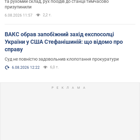
та рухомий склад, рух поїздів до станції тимчасово
призупинили
2,2 т.
6.08.2026 11:57
ВАКС обрав запобіжний захід експосолці
України у США Стефанішиній: що відомо про
справу
Суд не повністю задовольнив клопотання прокуратури
6,0 т.
6.08.2026 12:22