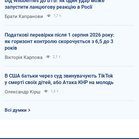
Від Wildberries до ВТБ: як один удар може
запустити ланцюгову реакцію в Росії
Брати Капранови
1,7 т.
Податкові перевірки після 1 серпня 2026 року:
як горизонт контролю скорочується з 6,5 до 3
років
Вікторія Карпова
2,1 т.
В США батьки через суд звинувачують TikTok
у смерті своїх дітей, або Атака КНР на молодь
Олександр Кірш
1,3 т.
Всі думки