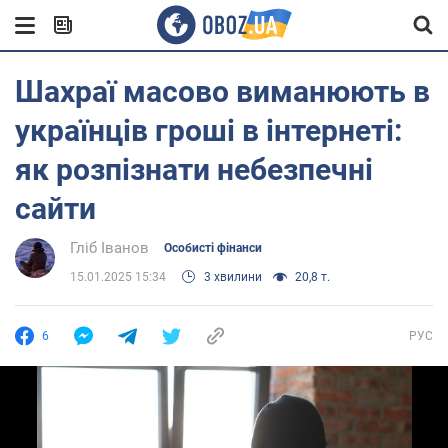
Шахраї масово виманюють в
українців гроші в інтернеті:
як розпізнати небезпечні
сайти
Гліб Іванов
Особисті фінанси
15.01.2025 15:34
3 хвилини
20,8 т.
6
РУС