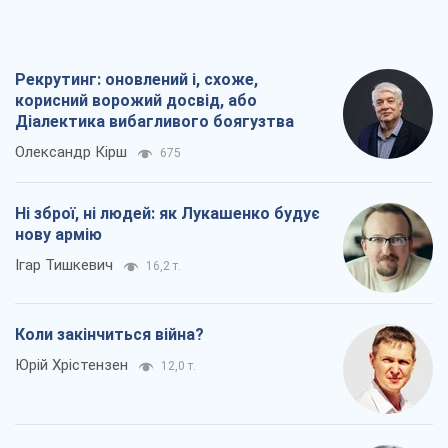
Рекрутинг: оновлений і, схоже,
корисний ворожий досвід, або
Діалектика вибагливого боягузтва
Олександр Кірш
675
Ні зброї, ні людей: як Лукашенко будує
нову армію
Ігар Тишкевич
16,2 т.
Коли закінчиться війна?
Юрій Хрістензен
12,0 т.