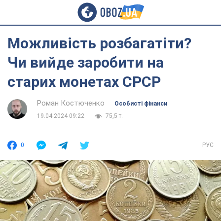
Можливість розбагатіти?
Чи вийде заробити на
старих монетах СРСР
Роман Костюченко
Особисті фінанси
19.04.2024 09:22
75,5 т.
0
РУС