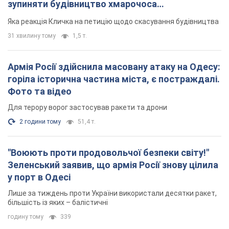
зупиняти будівництво хмарочоса
"московського вірянина"
Яка реакція Кличка на петицію щодо скасування будівництва
31 хвилину тому
1,5 т.
Армія Росії здійснила масовану атаку на Одесу:
горіла історична частина міста, є постраждалі.
Фото та відео
Для терору ворог застосував ракети та дрони
2 години тому
51,4 т.
"Воюють проти продовольчої безпеки світу!"
Зеленський заявив, що армія Росії знову цілила
у порт в Одесі
Лише за тиждень проти України використали десятки ракет,
більшість із яких – балістичні
годину тому
339