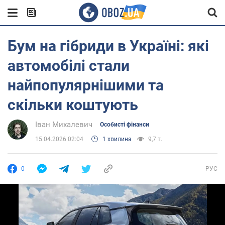
Бум на гібриди в Україні: які
автомобілі стали
найпопулярнішими та
скільки коштують
Іван Михалевич
Особисті фінанси
15.04.2026 02:04
1 хвилина
9,7 т.
0
РУС