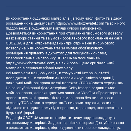
Використання будь-яких матеріалів ( в тому числі фото- та відео-),
розміщених на цьому сайті
https://www.obozrevatel.com
та всіх його
піддоменах, в будь-якому вигляді суворо заборонено.
Дозволяється використання при отриманні письмового дозволу
на їх використання та за умови обов'язкового посилання на сайт
OBOZ.UA, а для інтернет-видань - при отриманні письмового
дозволу на їх використання та за умови обов'язкового
розміщення прямого, відкритого для пошукових систем,
гіперпосилання на сторінку OBOZ.UA за посиланням
https://www.obozrevatel.com
, на якій розміщено оригінальний
матеріал в першому абзаці матеріалу.
Всі матеріали на цьому сайті, в тому числі інтерв’ю, статті,
дослідження – є службовими творами журналістів редакції,
виключні майнові права на які належать ТОВ «Золота середина».
На всі опубліковані фотоматеріали Getty Images редакція має
майнові права, які захищаються законом України «Про авторські
права та суміжні права», ніхто не має права без письмового
дозволу ТОВ «Золота середина» їх використовувати, вони не
підлягають подальшому відтворенню, перекладу, поширенню в
будь-якій формі.
Редакція OBOZ.UA може не поділяти точку зору, викладену в
авторському матеріалі. За достовірність інформації, опублікованої
в рекламних матеріалах, відповідальність несе рекламодавець.