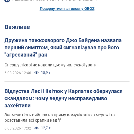
Повернутися на головну OBOZ
Важливе
Дружина тяжкохворого Джо Байдена назвала
перший симптом, який сигналізував про його
"агресивний" рак
Спершу лікарі не надали цьому належної уваги
15,9 т.
6.08.2026 12:46
Відпустка Лесі Нікітюк у Карпатах обернулася
скандалом: чому ведучу несправедливо
захейтили
Знаменитість вийшла на пряму комунікацію в мережі та
розставила всі крапки над "і"
12,7 т.
6.08.2026 17:32