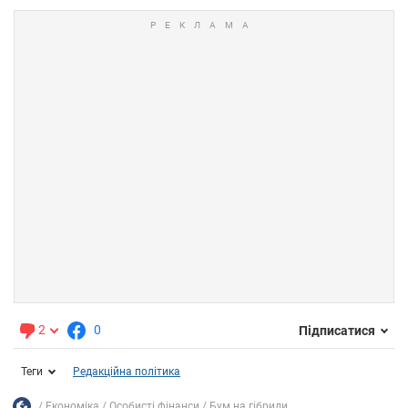
2
0
Підписатися
Теги
Редакційна політика
Економіка
Особисті фінанси
Бум на гібриди...