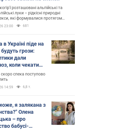
когір'ї розташовані альпійські та
пійські луки – рідкісні природні
си, які формувалися протягом
 років
681
26 23:00
 в Україні піде на
 будуть грози:
птики дали
ноз, коли чекати
и погоди
 скоро спека поступово
пить
6,8 т.
26 14:59
може, я залякана з
нства?" Олена
цька – про
ство бабусі-