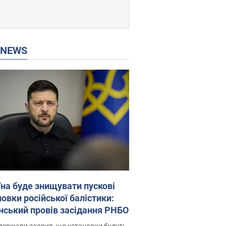
P NEWS
їна буде знищувати пускові
овки російської балістики:
нський провів засідання РНБО
держави заявив, що установки будуть