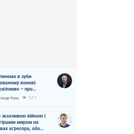
лянемо в зуби
ованому коневі:
скіпливо – про
омогу Україні
5,3 т.
сандр Кірш
 жахливою війною і
гіршим миром на
вах агресора, або