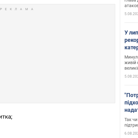
атаков
5.08.20
У ли
рекор
кате
опри
Минуло
живій 
великі
5.08.20
"Пот
підх
нада
итка;
дост
Так чи
прим
підтр
6.08.20