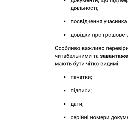
документи, що підтве
діяльності;
посвідчення учасника 
довідки про грошове 
Особливо важливо перевірит
читабельними та
завантаже
мають бути чітко видимі:
печатки;
підписи;
дати;
серійні номери докуме