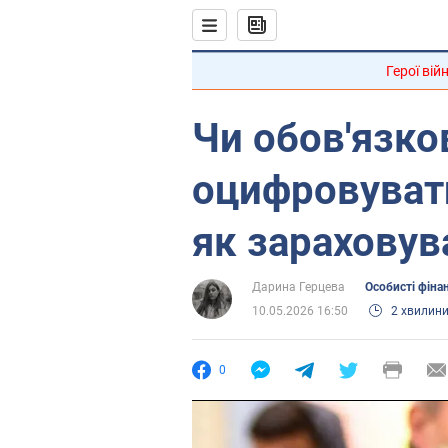
Герої вій
Чи обов'язко
оцифровуват
як зарахову
Дарина Герцева
Особисті фіна
10.05.2026 16:50
2 хвилин
0