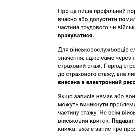
Про це пише профільний пор
вчасно або допустити помил
частина трудового чи війсь
врахуватися.
Для військовослужбовців е
значення, адже саме через н
страховий стаж. Період стр
до страхового стажу, але л
внесена в електронний реєс
Якщо записів немає або вон
можуть виникнути проблеми,
частину стажу. Не всім вій
військовий квиток.
Подават
книжці вже є запис про про