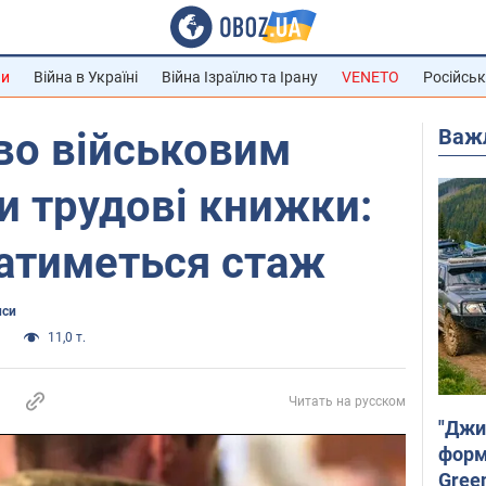
ни
Війна в Україні
Війна Ізраїлю та Ірану
VENETO
Російськ
Важ
во військовим
и трудові книжки:
ватиметься стаж
нси
и
11,0 т.
Читать на русском
"Джи
форму
Gree