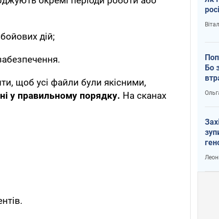
рджують окремі періоди роботи або
рос
Віта
бойових дій;
Поп
забезпечення.
Бо 
втр
и, щоб усі файли були якісними,
Ольг
ні у правильному порядку.
На сканах
Зах
зуп
ген
Леон
нтів.