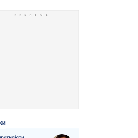
ки
протидіяти