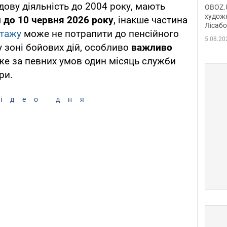
диси
удову діяльність до 2004 року, мають
OBOZ.U
Горсь
художн
 до 10 червня 2026 року
, інакше частина
Лісабо
Дмит
тажу
може не потрапити до пенсійного
в По
5.08.20
 у зоні бойових дій, особливо
важливо
же за певних умов один місяць служби
ри.
ідео дня