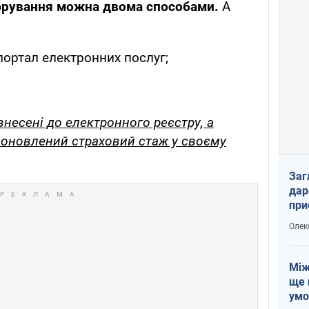
рування можна двома способами.
А
портал електронних послуг;
внесені до електронного реєстру, а
 оновлений страховий стаж у своєму
Заг
дар
при
доп
Олек
Між
ще 
умо