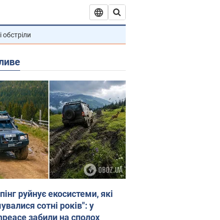
і обстріли
ливе
пінг руйнує екосистеми, які
валися сотні років": у
npeace забили на сполох