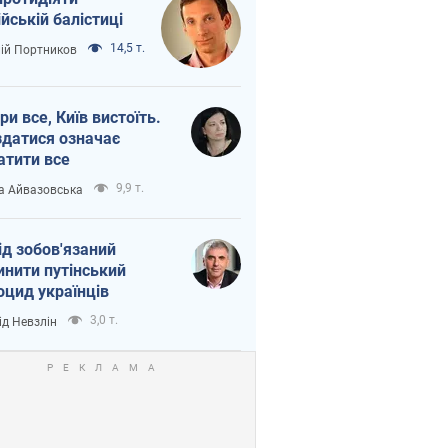
ійській балістиці
14,5 т.
лій Портников
ри все, Київ вистоїть.
здатися означає
атити все
9,9 т.
а Айвазовська
ід зобов'язаний
инити путінський
оцид українців
3,0 т.
ід Невзлін