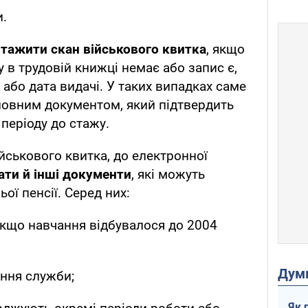
и.
нтажити скан військового квитка
, якщо
 в трудовій книжці немає або запис є,
 або дата видачі. У таких випадках саме
ловним документом, який підтвердить
періоду до стажу.
йськового квитка, до електронної
ти й інші документи
, які можуть
ої пенсії. Серед них:
якщо навчання відбувалося до 2004
Дум
ння служби;
Як 