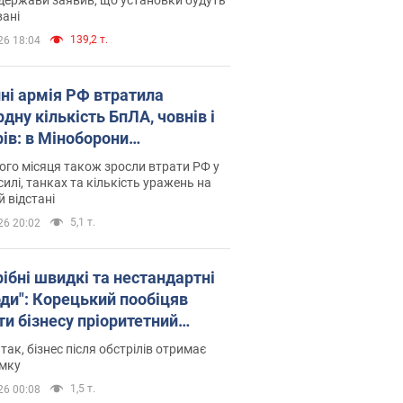
ані
139,2 т.
26 18:04
пні армія РФ втратила
дну кількість БпЛА, човнів і
рів: в Міноборони
люднили статистику
го місяця також зросли втрати РФ у
силі, танках та кількість уражень на
й відстані
5,1 т.
26 20:02
рібні швидкі та нестандартні
оди": Корецький пообіцяв
ти бізнесу пріоритетний
уп до наявних складських
 так, бізнес після обстрілів отримає
іщень
имку
1,5 т.
26 00:08