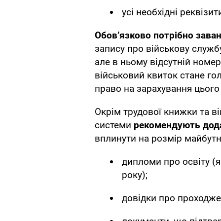
усі необхідні реквізит
Обов’язково потрібно зава
запису про військову службу
але в ньому відсутній номер
військовий квиток стане го
право на зарахування цього 
Окрім трудової книжки та ві
системи
рекомендують дода
вплинути на розмір майбутнь
дипломи про освіту (
року);
довідки про проходже