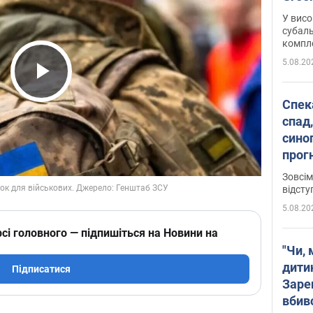
У висо
субаль
комплек
сотень
5.08.20
Play Video
Спека
спад,
сино
прог
змін
Зовсім
відсту
5.08.20
сі головного — підпишіться на Новини на
"Чи, 
дити
Підписатися
Заре
вбив