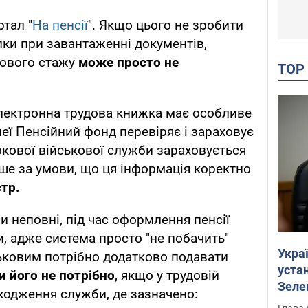
тал "
На пенсії
". Якщо цього не зробити
ки при завантаженні документів,
кового стажу
може просто не
TO
лектронна трудова книжка має особливе
еї Пенсійний фонд перевіряє і зараховує
окової військової служби зараховується
ише за умови, що ця інформація коректно
тр.
и неповні, під час оформлення пенсії
 адже система просто "не побачить"
Укра
ськовим потрібно додатково подавати
устан
и його не потрібно
, якщо у трудовій
Зеле
ходження служби, де зазначено:
Глава 