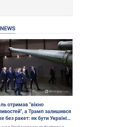
P NEWS
ль отримав "вікно
ивостей", а Трамп залишився
 без ракет: як бути Україні?
рв’ю з Мельником
 що в Росії закінчаться балістичні