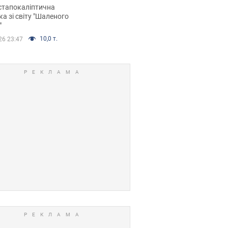
йських FPV-дронів.
стапокаліптична
ка зі світу "Шаленого
"
10,0 т.
26 23:47