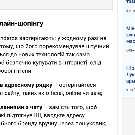
тає
і Пу
Вікт
лайн-шопінгу
Мін
фун
tandards застерігають: у жодному разі не
мас
 тому, що його порекомендував штучний
Олек
ься до нових технологій так само
б безпечно купувати в інтернеті, слід
Ні 
вої гігієни:
Лук
арм
 в адресному рядку
– остерігайтеся
Ігар
сайту, таких як official, online чи sale;
иланнями з чату –
замість того, щоб
кі підтягнув ШІ, вводьте адресу
ібного бренду вручну через пошуковик;