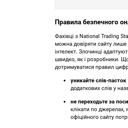
Правила безпечного он
Фахівці з National Trading S
можна довіряти сайту лише
інтелект. Злочинці адаптуют
швидко, як і розробники. Що
дотримуватися правил цифро
уникайте слів-пасток
додаткових слів у назві 
не переходьте за пос
клікати по джерелах, я
офіційного сайту потр