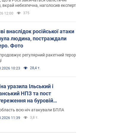
, вкрай небезпечна, наголосив експерт
375
26 12:00
ві внаслідок російської атаки
нула людина, постраждали
еро. Фото
продовжує регулярний ракетний терор
і
28,4 т.
8.2026 10:23
на уразила Ільський і
нський НПЗ та пост
тереження на буровій
новці "Сиваш": Генштаб
область всю ніч атакували БПЛА
ив деталі. Фото і відео
3,8 т.
8.2026 11:39