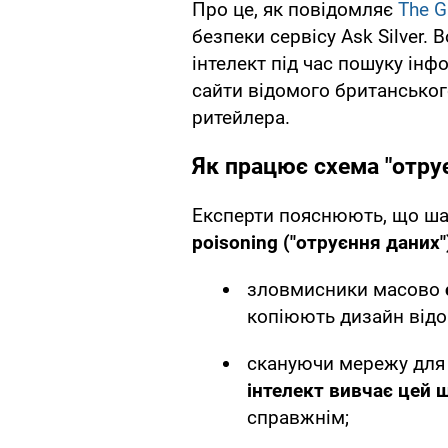
Про це, як повідомляє
The G
безпеки сервісу Ask Silver.
інтелект під час пошуку інф
сайти відомого британськог
ритейлера.
Як працює схема "отру
Експерти пояснюють, що ша
poisoning (
"отруєння даних"
зловмисники масово
копіюють дизайн відо
скануючи мережу для 
інтелект вивчає цей 
справжнім;