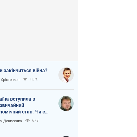
и закінчиться війна?
1,0 т.
 Хрістензен
аїна вступила в
звичайний
номічний стан. Чи є
тло вкінці тунелю?
678
м Денисенко