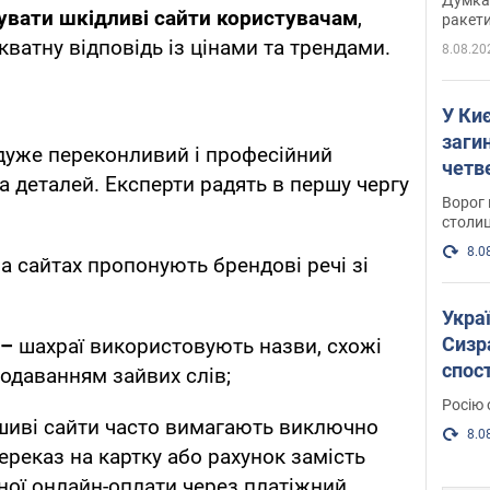
увати шкідливі сайти користувачам
,
ракети
ватну відповідь із цінами та трендами.
8.08.20
У Киє
заги
дуже переконливий і професійний
четв
ка деталей. Експерти радять в першу чергу
Ворог 
столиц
8.0
на сайтах пропонують брендові речі зі
Украї
Сизра
 –
шахраї використовують назви, схожі
спос
 додаванням зайвих слів;
уста
Росію 
розкр
иві сайти часто вимагають виключно
8.0
реказ на картку або рахунок замість
чної онлайн-оплати через платіжний