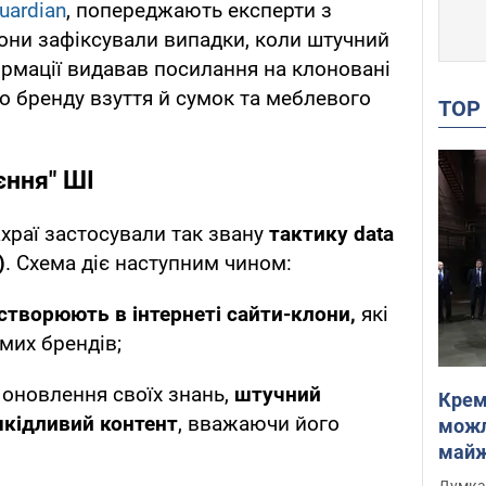
uardian
, попереджають експерти з
 Вони зафіксували випадки, коли штучний
ормації видавав посилання на клоновані
о бренду взуття й сумок та меблевого
TO
єння" ШІ
храї застосували так звану
тактику data
)
. Схема діє наступним чином:
створюють в інтернеті сайти-клони,
які
мих брендів;
оновлення своїх знань,
штучний
Крем
шкідливий контент
, вважаючи його
можл
майже
Інте
Думка,