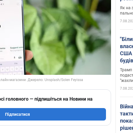
Як на 
пальн
7.08.20
"Біли
влас
США 
буді
зали
Трамп 
подаст
"жахли
7.08.20
сі головного — підпишіться на Новини на
Війн
такт
Підписатися
пока
ріше