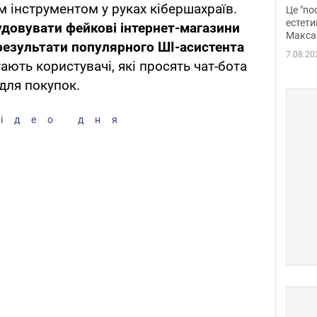
росі
м інструментом у руках кібершахраїв.
Це "по
Фото
естети
удовувати фейкові інтернет-магазини
Макса
результати популярного ШІ-асистента
7.08.20
ають користувачі, які просять чат-бота
для покупок.
ідео дня