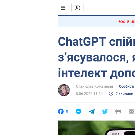
Герої вій
ChatGPT спій
зʼясувалося,
інтелект до
Станіслав Кожемякін
Особисті
8.06.2026 11:54
2 хвилини
0