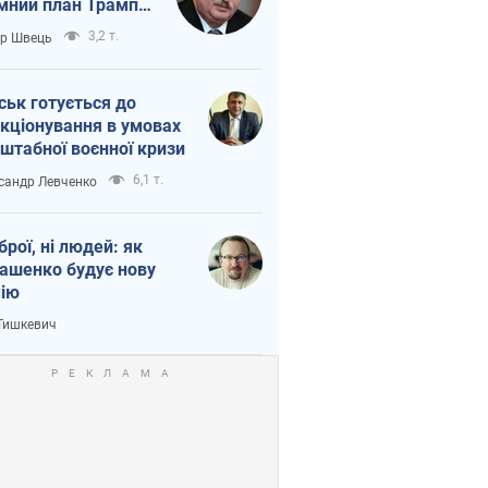
мний план Трампа
тіна?
3,2 т.
ор Швець
ськ готується до
кціонування в умовах
штабної воєнної кризи
6,1 т.
сандр Левченко
зброї, ні людей: як
ашенко будує нову
ію
 Тишкевич