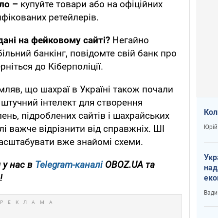
ло –
купуйте товари або на офіційних
ифікованих ретейлерів.
ані на фейковому сайті?
Негайно
ільний банкінг, повідомте свій банк про
ніться до Кіберполіції.
ляв, що шахраї в Україні також почали
штучний інтелект для створення
Кол
ень, підроблених сайтів і шахрайських
лі важче відрізнити від справжніх. ШІ
Юрій
асштабувати вже знайомі схеми.
Укр
 у нас в
Telegram-каналі
OBOZ.UA та
над
!
еко
сві
Вади