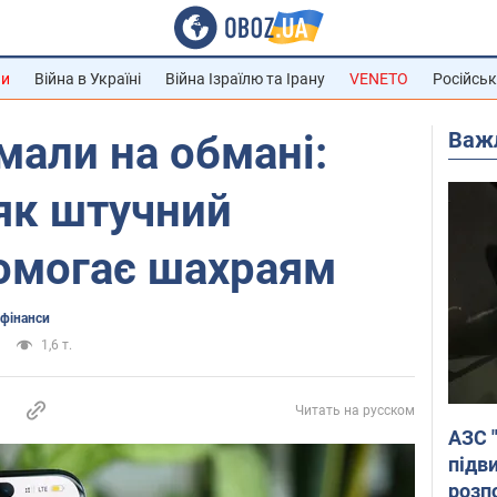
ни
Війна в Україні
Війна Ізраїлю та Ірану
VENETO
Російськ
Важ
мали на обмані:
 як штучний
помогає шахраям
 фінанси
1,6 т.
Читать на русском
АЗС 
підв
розпо