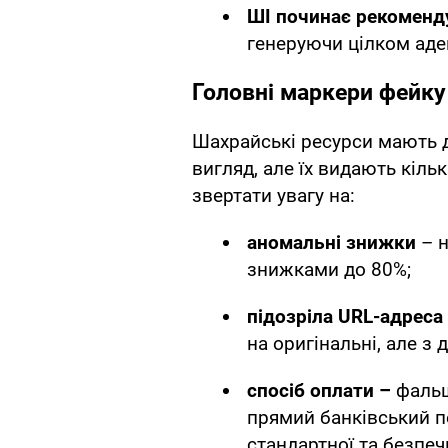
ШІ починає рекоменд
генеруючи цілком адек
Головні маркери фейку
Шахрайські ресурси мають 
вигляд, але їх видають кіль
звертати увагу на:
аномальні знижки
– 
знижками до 80%;
підозріла URL-адреса
на оригінальні, але з
спосіб оплати –
фальш
прямий банківський пе
стандартної та безпе