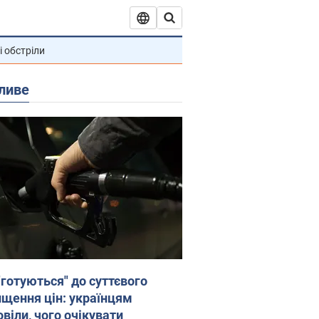
і обстріли
ливе
"готуються" до суттєвого
ищення цін: українцям
віли, чого очікувати