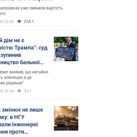
заправках уже змінили вартість
ого
23,8 т.
26 22:56
й дім не є
ністю Трампа": суд
зупинив
вництво бальної
 за $400 млн
вже заявив, що негайно
ь апеляцію а це
ве рішення"
3,4 т.
26 23:54
а змінює не лише
ику: в НГУ
зали інженерні
ння проти