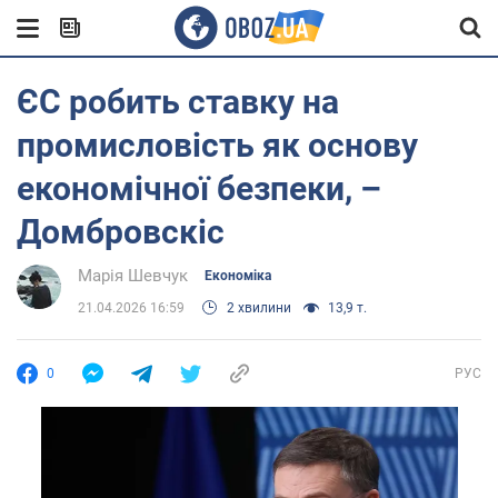
ЄС робить ставку на
промисловість як основу
економічної безпеки, –
Домбровскіс
Марія Шевчук
Економіка
21.04.2026 16:59
2 хвилини
13,9 т.
0
РУС