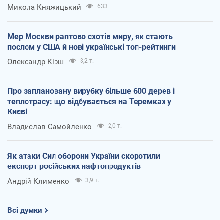
Микола Княжицький
633
Мер Москви раптово схотів миру, як стають
послом у США й нові українські топ-рейтинги
Олександр Кірш
3,2 т.
Про заплановану вирубку більше 600 дерев і
теплотрасу: що відбувається на Теремках у
Києві
Владислав Самойленко
2,0 т.
Як атаки Сил оборони України скоротили
експорт російських нафтопродуктів
Андрій Клименко
3,9 т.
Всі думки