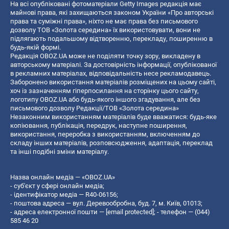
На всі опубліковані фотоматеріали Getty Images редакція має
майнові права, які захищаються законом України «Про авторські
права та суміжні права», ніхто не має права без письмового
дозволу ТОВ «Золота середина» їх використовувати, вони не
підлягають подальшому відтворенню, перекладу, поширенню в
будь-якій формі.
Редакція OBOZ.UA може не поділяти точку зору, викладену в
авторському матеріалі. За достовірність інформації, опублікованої
в рекламних матеріалах, відповідальність несе рекламодавець.
Заборонено використання матеріалів розміщених на цьому сайті,
хоч із зазначенням гіперпосилання на сторінку цього сайту,
логотипу OBOZ.UA або будь-якого іншого згадування, але без
письмового дозволу Редакції/ТОВ «Золота середина»
Незаконним використанням матеріалів буде вважатися: будь-яке
копiювання, публiкацiя, передрук, наступне поширення,
використання, переробка з використанням, включенням до
складу інших матеріалів, розповсюдження, адаптація, переклад
та інші подібні зміни матеріалу.
Назва онлайн медіа — «OBOZ.UA»
- суб'єкт у сфері онлайн медіа;
- ідентифікатор медіа — R40-06156;
- поштова адреса — вул. Деревообробна, буд. 7, м. Київ, 01013;
- адреса електронної пошти —
[email protected]
; - телефон — (044)
585 46 20