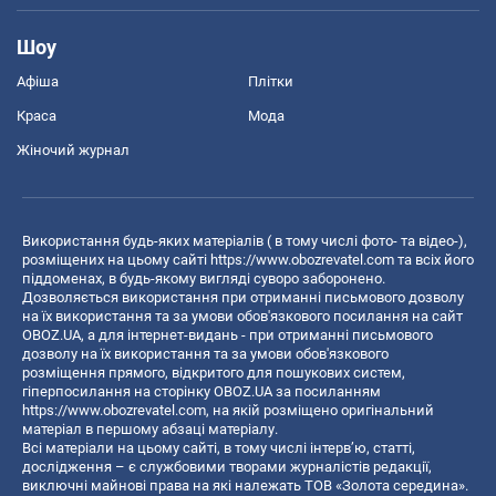
Шоу
Афіша
Плітки
Краса
Мода
Жіночий журнал
Використання будь-яких матеріалів ( в тому числі фото- та відео-),
розміщених на цьому сайті
https://www.obozrevatel.com
та всіх його
піддоменах, в будь-якому вигляді суворо заборонено.
Дозволяється використання при отриманні письмового дозволу
на їх використання та за умови обов'язкового посилання на сайт
OBOZ.UA, а для інтернет-видань - при отриманні письмового
дозволу на їх використання та за умови обов'язкового
розміщення прямого, відкритого для пошукових систем,
гіперпосилання на сторінку OBOZ.UA за посиланням
https://www.obozrevatel.com
, на якій розміщено оригінальний
матеріал в першому абзаці матеріалу.
Всі матеріали на цьому сайті, в тому числі інтерв’ю, статті,
дослідження – є службовими творами журналістів редакції,
виключні майнові права на які належать ТОВ «Золота середина».