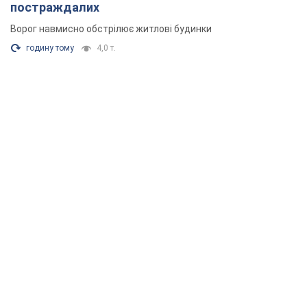
постраждалих
Ворог навмисно обстрілює житлові будинки
годину тому
4,0 т.