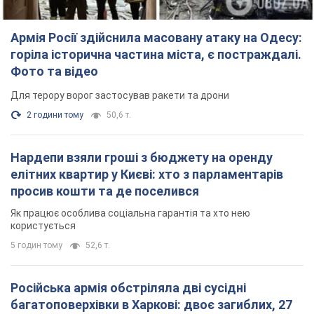
Армія Росії здійснила масовану атаку на Одесу:
горіла історична частина міста, є постраждалі.
Фото та відео
Для терору ворог застосував ракети та дрони
2 години тому
50,6 т.
Нардепи взяли гроші з бюджету на оренду
елітних квартир у Києві: хто з парламентарів
просив кошти та де поселився
Як працює особлива соціальна гарантія та хто нею
користується
5 годин тому
52,6 т.
Російська армія обстріляла дві сусідні
багатоповерхівки в Харкові: двоє загиблих, 27