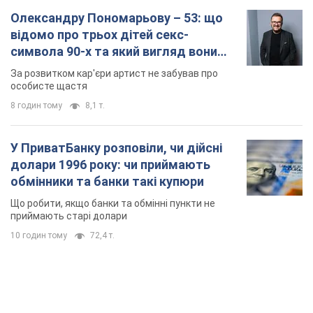
Олександру Пономарьову – 53: що
відомо про трьох дітей секс-
символа 90-х та який вигляд вони
мають
За розвитком кар'єри артист не забував про
особисте щастя
8 годин тому
8,1 т.
У ПриватБанку розповіли, чи дійсні
долари 1996 року: чи приймають
обмінники та банки такі купюри
Що робити, якщо банки та обмінні пункти не
приймають старі долари
10 годин тому
72,4 т.