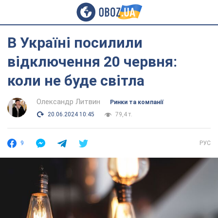
В Україні посилили
відключення 20 червня:
коли не буде світла
Олександр Литвин
Ринки та компанії
20.06.2024 10:45
79,4 т.
9
РУС