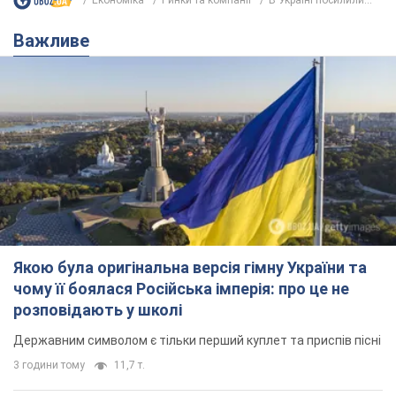
Економіка
Ринки та компанії
В Україні посилили...
Важливе
Якою була оригінальна версія гімну України та
чому її боялася Російська імперія: про це не
розповідають у школі
Державним символом є тільки перший куплет та приспів пісні
3 години тому
11,7 т.