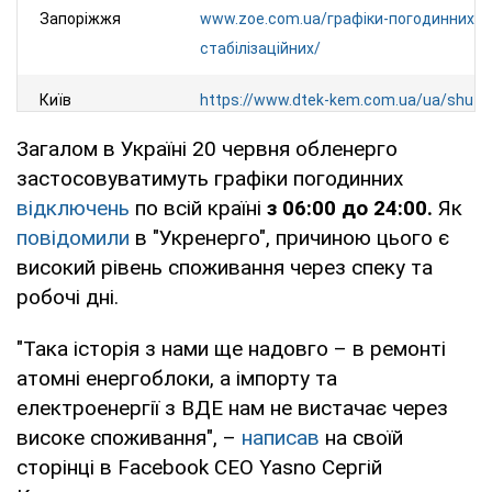
Запоріжжя
www.zoe.com.ua/графіки-погодинних-
стабілізаційних/
Київ
https://www.dtek-kem.com.ua/ua/shut
Загалом в Україні 20 червня обленерго
Київська
https://www.dtek-krem.com.ua/ua/shu
застосовуватимуть графіки погодинних
область
відключень
по всій країні
з 06:00 до 24:00.
Як
Кіровоградська
https://kiroe.com.ua/electricity-blackout
повідомили
в "Укренерго", причиною цього є
область
високий рівень споживання через спеку та
робочі дні.
Львів та
https://info.loe.lviv.ua/
(тільки у персон
область
кабінеті)
"Така історія з нами ще надовго – в ремонті
атомні енергоблоки, а імпорту та
Миколаїв та
https://www.energy.mk.ua/grafik-obmez
електроенергії з ВДЕ нам не вистачає через
область
spozhyvachiv
високе споживання", –
написав
на своїй
сторінці в Facebook CEO Yasno Сергій
Одеса та
https://www.dtek-oem.com.ua/ua/shut