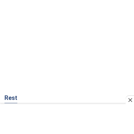
Rest
Думки
Москва висуває претензії Пекіну:
дружба перетворюється на залежність