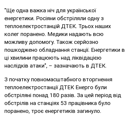
Харків та
https://oblenergo.kharkov.ua/uk/gaoinfo
"Ще одна важка ніч для української
Харківська
енергетики. Росіяни обстріляли одну з
область
теплоелектростанцій ДТЕК. Трьох наших
Херсон та
https://ksoe.com.ua/cabinet/login/
(тіль
колег поранено. Медики надають всю
Херсонська
особистому кабінеті)
можливу допомогу. Також серйозно
область
пошкоджено обладнання станції. Енергетики в
ці хвилини працюють над ліквідацією
Хмельницький
https://hoe.com.ua/shutdown/new
наслідків атаки", – зазначають в ДТЕК.
та область
З початку повномасштабного вторгнення
Черкаси та
https://cherkasyoblenergo.com/off
теплоелектростанції ДТЕК Енерго були
область
обстріляні понад 180 разів. За цей період від
обстрілів на станціях 53 працівника було
Чернівці та
https://oblenergo.cv.ua/shutdowns/
поранено, троє енергетиків загинуло.
область
Чернігівська
https://chernihivoblenergo.com.ua/black