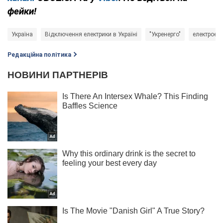
фейки!
Україна
Відключення електрики в Україні
"Укренерго"
електроене
Редакційна політика