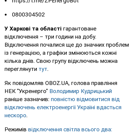
https://t.me/ZPEnergoBot
0800304502
У Харкові
та області
гарантоване
відключення – три години на добу.
Відключення почалися ще до значних проблем
із генерацією, а графіки змінюються кожні
кілька днів. Свою групу відключень можна
переглянути
тут
.
Як повідомляв OBOZ.UA, голова правління
НЕК "Укренерго"
Володимир Кудрицький
раніше зазначив:
повністю відмовитися від
відключень електроенергії Україні вдасться
нескоро
.
Режимів
відключення світла всього два: