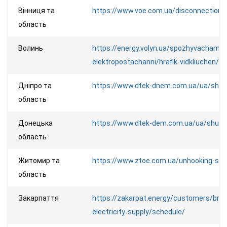
Вінниця та
https://www.voe.com.ua/disconnection/d
область
Волинь
https://energy.volyn.ua/spozhyvacham/p
elektropostachanni/hrafik-vidkliuchen/#
Дніпро та
https://www.dtek-dnem.com.ua/ua/shu
область
Донецька
https://www.dtek-dem.com.ua/ua/shut
область
Житомир та
https://www.ztoe.com.ua/unhooking-sea
область
Закарпаття
https://zakarpat.energy/customers/brea
electricity-supply/schedule/