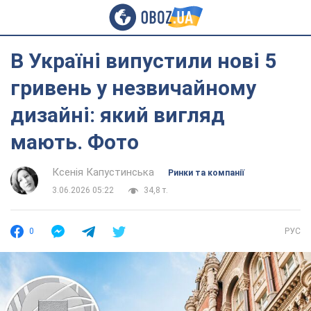
В Україні випустили нові 5
гривень у незвичайному
дизайні: який вигляд
мають. Фото
Ксенія Капустинська
Ринки та компанії
3.06.2026 05:22
34,8 т.
0
РУС