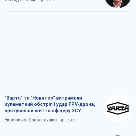
2,1 т.
"Варта" та "Новатор" витримали
кулеметний обстріл і удар FPV-дрона,
врятувавши життя офіцеру ЗСУ
Українська Бронетехніка
2,4 т.