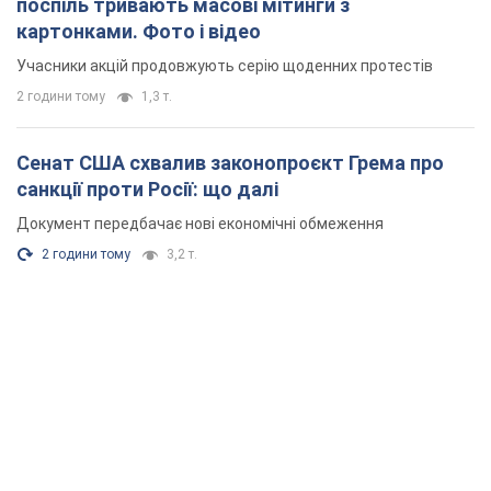
поспіль тривають масові мітинги з
картонками. Фото і відео
Учасники акцій продовжують серію щоденних протестів
2 години тому
1,3 т.
Сенат США схвалив законопроєкт Грема про
санкції проти Росії: що далі
Документ передбачає нові економічні обмеження
2 години тому
3,2 т.