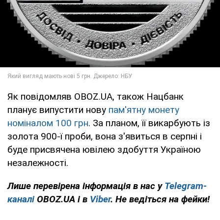
Як повідомляв OBOZ.UA, також Нацбанк
планує випустити нову
пам'ятну монету
номіналом 100 грн
. За планом, її викарбують із
золота 900-ї проби, вона з'явиться в серпні і
буде присвячена ювілею здобуття Україною
незалежності.
Лише перевірена інформація в нас у
Telegram-
каналі
OBOZ.UA і в
Viber
. Не ведіться на фейки!