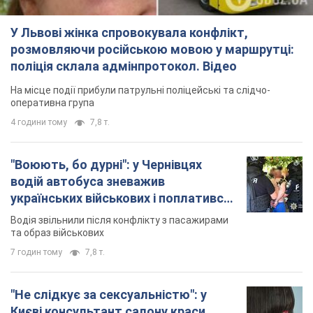
У Львові жінка спровокувала конфлікт,
розмовляючи російською мовою у маршрутці:
поліція склала адмінпротокол. Відео
На місце події прибули патрульні поліцейські та слідчо-
оперативна група
4 години тому
7,8 т.
"Воюють, бо дурні": у Чернівцях
водій автобуса зневажив
українських військових і поплатився.
Відео
Водія звільнили після конфлікту з пасажирами
та образ військових
7 годин тому
7,8 т.
"Не слідкує за сексуальністю": у
Києві консультант салону краси