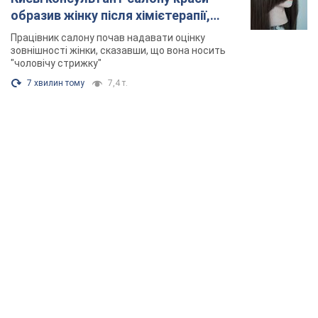
образив жінку після хімієтерапії,
розгорівся скандал. Фото
Працівник салону почав надавати оцінку
зовнішності жінки, сказавши, що вона носить
"чоловічу стрижку"
7 хвилин тому
7,4 т.