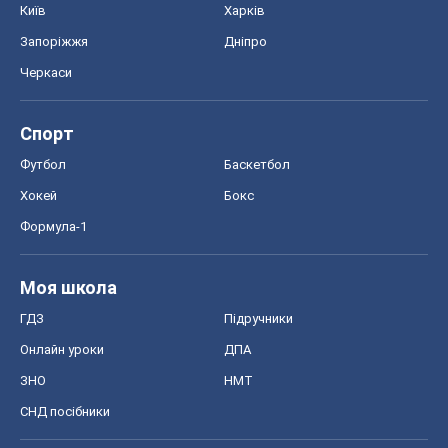
Київ
Харків
Запоріжжя
Дніпро
Черкаси
Спорт
Футбол
Баскетбол
Хокей
Бокс
Формула-1
Моя школа
ГДЗ
Підручники
Онлайн уроки
ДПА
ЗНО
НМТ
СНД посібники