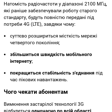
Натомість радіочастоти у діапазоні 2100 МГц,
які раніше забезпечували роботу старого
стандарту, будуть повністю передані під
потреби 4G (LTE), завдяки чому:
суттєво розшириться місткість мережі
четвертого покоління;
збільшиться швидкість мобільного
інтернету
;
покращиться стабільність з'єднання
під
час пікових навантажень.
Чого чекати абонентам
Вимкнення застарілої технології 3G
відбудеться
одночасно по всій області
.