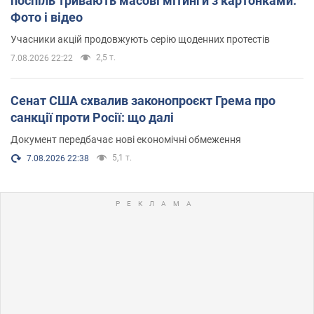
поспіль тривають масові мітинги з картонками.
Фото і відео
Учасники акцій продовжують серію щоденних протестів
2,5 т.
7.08.2026 22:22
Сенат США схвалив законопроєкт Грема про
санкції проти Росії: що далі
Документ передбачає нові економічні обмеження
5,1 т.
7.08.2026 22:38