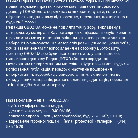
майнові права, які захищаються законом України «Про авторські
права та суміжні права», ніхто не має права без письмового
дозволу ТОВ «Золота середина» їх використовувати, вони не
підлягають подальшому відтворенню, перекладу, поширенню в
будь-якій формі.
Редакція OBOZ.UA може не поділяти точку зору, викладену в
авторському матеріалі. За достовірність інформації, опублікованої
в рекламних матеріалах, відповідальність несе рекламодавець.
Заборонено використання матеріалів розміщених на цьому сайті,
хоч із зазначенням гіперпосилання на сторінку цього сайту,
логотипу OBOZ.UA або будь-якого іншого згадування, але без
письмового дозволу Редакції/ТОВ «Золота середина»
Незаконним використанням матеріалів буде вважатися: будь-яке
копiювання, публiкацiя, передрук, наступне поширення,
використання, переробка з використанням, включенням до
складу інших матеріалів, розповсюдження, адаптація, переклад
та інші подібні зміни матеріалу.
Назва онлайн медіа — «OBOZ.UA»
- суб'єкт у сфері онлайн медіа;
- ідентифікатор медіа — R40-06156;
- поштова адреса — вул. Деревообробна, буд. 7, м. Київ, 01013;
- адреса електронної пошти —
[email protected]
; - телефон — (044)
585 46 20