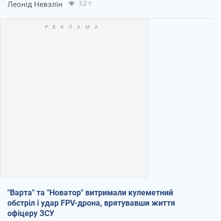
Леонід Невзлін
3,2 т.
"Варта" та "Новатор" витримали кулеметний
обстріл і удар FPV-дрона, врятувавши життя
офіцеру ЗСУ