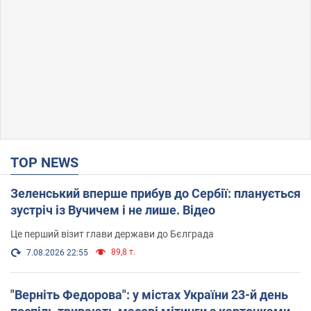
TOP NEWS
Зеленський вперше прибув до Сербії: планується
зустріч із Вучичем і не лише. Відео
Це перший візит глави держави до Бєлграда
89,8 т.
7.08.2026 22:55
"Верніть Федорова": у містах України 23-й день