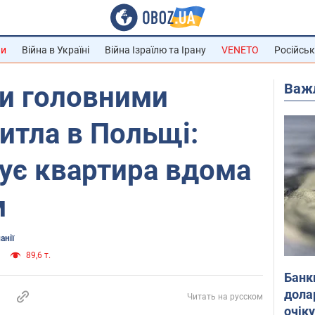
ни
Війна в Україні
Війна Ізраїлю та Ірану
VENETO
Російськ
Важ
ли головними
итла в Польщі:
ує квартира вдома
м
анії
89,6 т.
Банк
дола
Читать на русском
очік