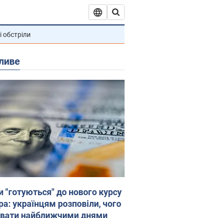
і обстріли
ливе
и "готуються" до нового курсу
ра: українцям розповіли, чого
увати найближчими днями