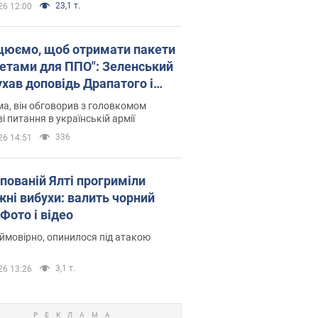
23,1 т.
26 12:00
цюємо, щоб отримати пакети
кетами для ППО": Зеленський
ухав доповідь Драпатого і
сував нові кроки
а, він обговорив з головкомом
і питання в українській армії
336
26 14:51
упованій Ялті прогриміли
жні вибухи: валить чорний
Фото і відео
 ймовірно, опинилося під атакою
3,1 т.
26 13:26