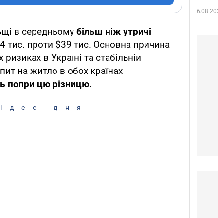
6.08.20
щі в середньому
більш ніж утричі
124 тис. проти $39 тис. Основна причина
 ризиках в Україні та стабільній
опит на житло в обох країнах
ь попри цю різницю.
ідео дня