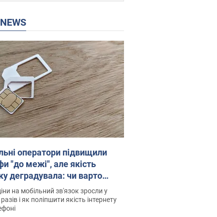
P NEWS
льні оператори підвищили
и "до межі", але якість
ку деградувала: чи варто
житись на ціни
іни на мобільний зв'язок зросли у
 разів і як поліпшити якість інтернету
ефоні