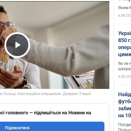
Яким б
6.08.20
Укра
850 г
опера
Play Video
цими
Як не 
шахра
6.08.20
Найд
футб
заби
сі головного — підпишіться на Новини на
на 10
Віде
Поєдин
Підписатися
Польщ