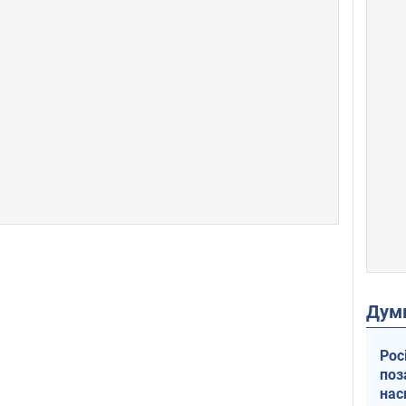
Дум
Рос
поз
нас