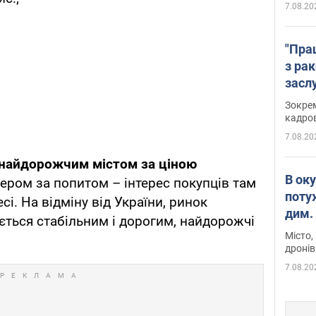
7.08.20
"Пра
з ра
засл
анон
Зокрем
кадров
7.08.20
найдорожчим містом за ціною
В ок
ідером за попитом – інтерес покупців там
поту
сі. На відміну від України, ринок
дим. 
ться стабільним і дорогим, найдорожчі
Місто,
дронів
7.08.20