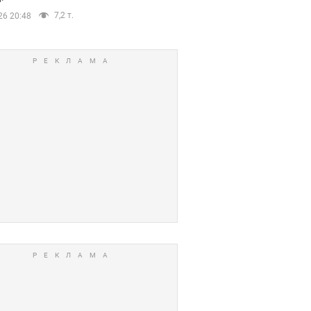
7,2 т.
26 20:48