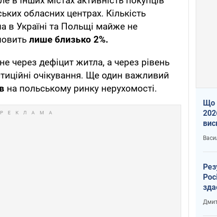
 але в інших містах активність покупців
ських обласних центрах. Кількість
 в Україні та Польщі майже не
новить
лише близько 2%.
не через дефіцит житла, а через рівень
тиційні очікування. Ще один важливий
ів
на польському ринку нерухомості.
Що 
202
вис
про
Васи
Рез
Рос
зда
Дмит