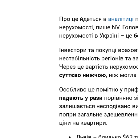
Про це йдеться в
аналітиці
п
нерухомості, пише NV. Голо
нерухомості в Україні – це
б
Інвестори та покупці врахо
нестабільність регіонів та 
Через це вартість нерухомос
суттєво нижчою,
ніж могла 
Особливо це помітно у прифр
падають у рази
порівняно з
залишається несподівано ви
попри загальне здешевлення
ціни на квартири:
Львів – близько $62 ти