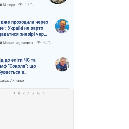
п війни
1,9 т.
ій Місюра
 вже проходили через
ше": Україні не варто
даватися зневірі через
етний терор
4,6 т.
ій Марченко, експерт
ід до еліти ЧС та
умф "Сокола": що
бувається в
аїнському хокеї
сандр Липенко