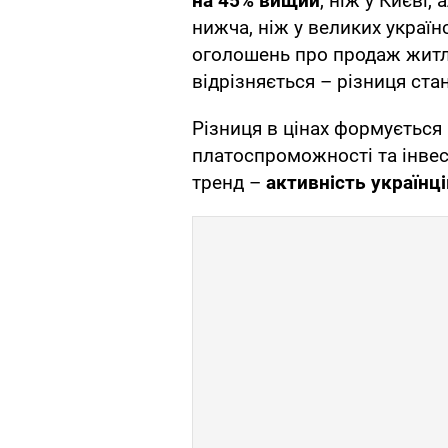
на 45% вищий
, ніж у Києві,
нижча, ніж у великих україн
оголошень про продаж житла
відрізняється – різниця ста
Різниця в цінах формується 
платоспроможності та інвес
тренд –
активність українц