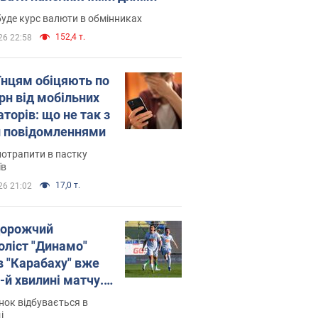
уде курс валюти в обмінниках
152,4 т.
26 22:58
їнцям обіцяють по
рн від мобільних
торів: що не так з
 повідомленнями
потрапити в пастку
їв
17,0 т.
26 21:02
орожчий
оліст "Динамо"
в "Карабаху" вже
-й хвилині матчу.
о
ок відбувається в
і