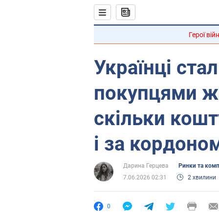
Герої вій
Українці ста
покупцями ж
скільки кошт
і за кордоно
Дарина Герцева
Ринки та комп
7.06.2026 02:31
2 хвилини
0