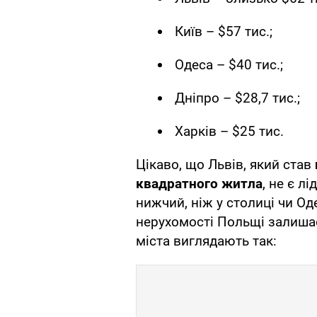
Київ – $57 тис.;
Одеса – $40 тис.;
Дніпро – $28,7 тис.;
Харків – $25 тис.
Цікаво, що Львів, який став
квадратного житла
, не є л
нижчий, ніж у столиці чи Оде
нерухомості Польщі залишає
міста виглядають так: