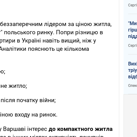
тем
Серг
"Ми
беззаперечним лідером за ціною житла,
гір
" польського ринку. Попри різницю в
під
ртири в Україні навіть вищий, ніж у
рак
Серг
Аналітики пояснють це кількома
Вих
трі
ю;
від
укр
йне житло;
Олек
після початку війни;
іною входу на ринок.
у Варшаві інтерес
до компактного житла