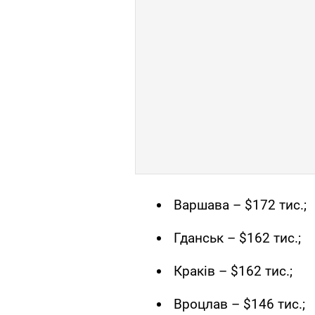
Варшава – $172 тис.;
Гданськ – $162 тис.;
Краків – $162 тис.;
Вроцлав – $146 тис.;