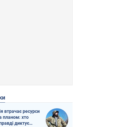
ки
ія втрачає ресурси
а планом: хто
правді диктує