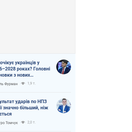
очікує українців у
6–2028 роках? Головні
новки з нових
гнозів від НБУ
1,9 т.
ль Фурман
ультат ударів по НПЗ
ії значно більший, ніж
ється
2,0 т.
ро Томчук