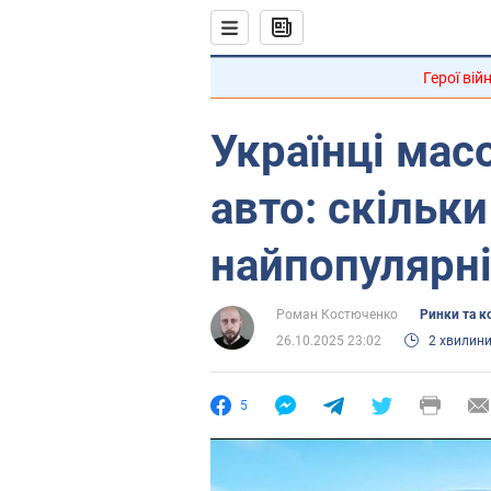
Герої вій
Українці мас
авто: скільк
найпопулярн
Роман Костюченко
Ринки та к
26.10.2025 23:02
2 хвилин
5