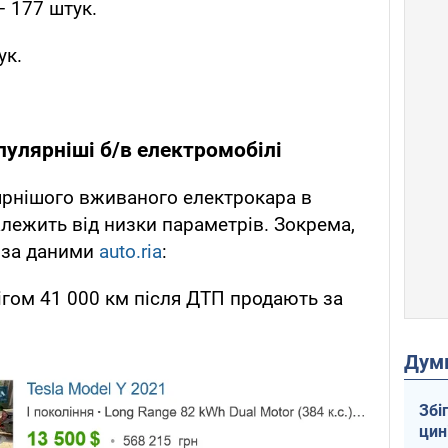
– 177 штук.
ук.
улярніші б/в електромобілі
ярнішого вживаного електрокара в
алежить від низки параметрів. Зокрема,
, за даними
auto.ria
:
бігом 41 000 км після ДТП продають за
Дум
Збі
цин