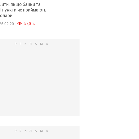
анки такі купюри
ити, якщо банки та
і пункти не приймають
долари
57,8 т.
26 02:20