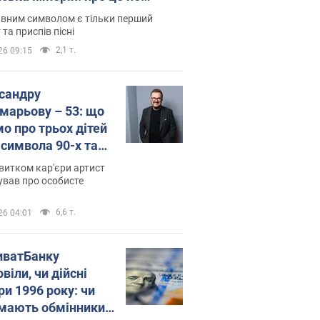
овідають у школі
вним символом є тільки перший
 та приспів пісні
2,1 т.
26 09:15
сандру
марьову – 53: що
мо про трьох дітей
-символа 90-х та
 вигляд вони
витком кар'єри артист
ть
ував про особисте
6,6 т.
26 04:01
иватБанку
віли, чи дійсні
ри 1996 року: чи
мають обмінники