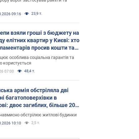
23,9 т.
8.2026 09:16
епи взяли гроші з бюджету на
у елітних квартир у Києві: хто
рламентарів просив кошти та
оселився
цює особлива соціальна гарантія та
ю користується
48,4 т.
26 07:00
йська армія обстріляла дві
ні багатоповерхівки в
ві: двоє загиблих, більше 20
раждалих
навмисно обстрілює житлові будинки
2,5 т.
8.2026 10:10