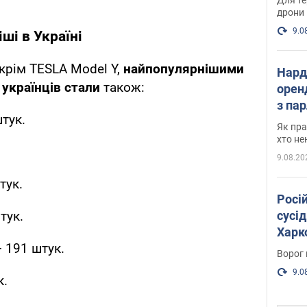
дрони
9.0
ші в Україні
крім TESLA Model Y,
найпопулярнішими
Нард
українців стали
також:
оренд
з па
тук.
де п
Як пра
хто не
9.08.20
тук.
Росі
сусід
тук.
Харко
 191 штук.
пост
Ворог 
9.0
к.