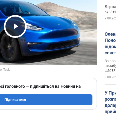
розп
Держа
куплет
9.08.20
Play Video
Олек
Поно
відо
секс
який
За роз
маю
не заб
щастя
9.08.20
сі головного — підпишіться на Новини на
У Пр
розпо
Підписатися
дола
прий