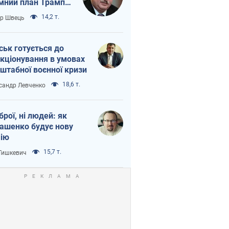
мний план Трампа
тіна?
14,2 т.
ор Швець
ськ готується до
кціонування в умовах
штабної воєнної кризи
18,6 т.
сандр Левченко
зброї, ні людей: як
ашенко будує нову
ію
15,7 т.
 Тишкевич