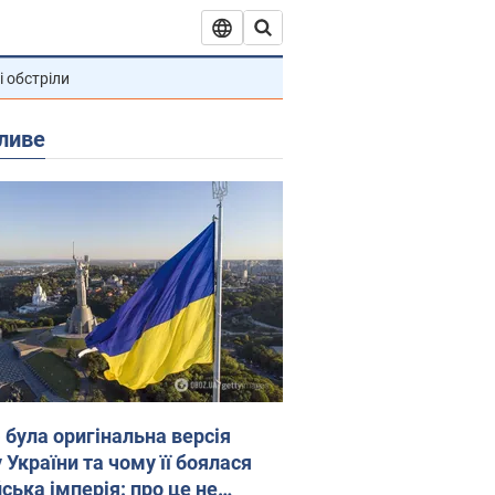
і обстріли
ливе
 була оригінальна версія
 України та чому її боялася
ська імперія: про це не