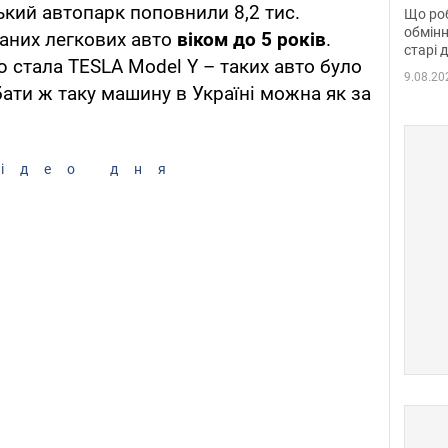
та б
ький автопарк поповнили 8,2 тис.
Що роб
обмінн
аних легкових авто
віком до 5 років
.
старі 
стала TESLA Model Y – таких авто було
9.08.20
ати ж таку машину в Україні можна як за
ідео дня