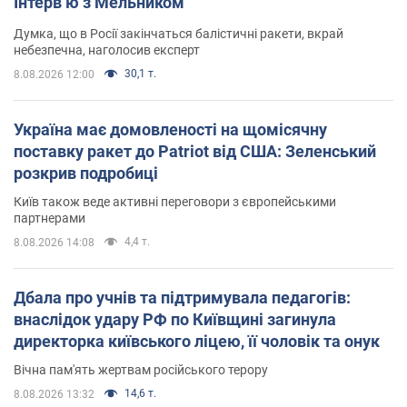
Інтерв’ю з Мельником
Думка, що в Росії закінчаться балістичні ракети, вкрай
небезпечна, наголосив експерт
30,1 т.
8.08.2026 12:00
Україна має домовленості на щомісячну
поставку ракет до Patriot від США: Зеленський
розкрив подробиці
Київ також веде активні переговори з європейськими
партнерами
4,4 т.
8.08.2026 14:08
Дбала про учнів та підтримувала педагогів:
внаслідок удару РФ по Київщині загинула
директорка київського ліцею, її чоловік та онук
Вічна пам'ять жертвам російського терору
14,6 т.
8.08.2026 13:32