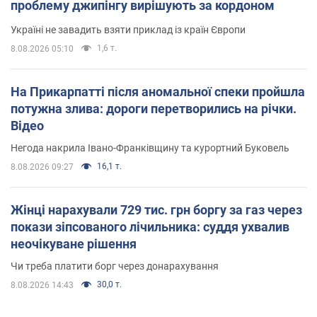
проблему джипінгу вирішують за кордоном
Україні не завадить взяти приклад із країн Європи
1,6 т.
8.08.2026 05:10
На Прикарпатті після аномальної спеки пройшла
потужна злива: дороги перетворились на річки.
Відео
Негода накрила Івано-Франківщину та курортний Буковель
16,1 т.
8.08.2026 09:27
Жінці нарахували 729 тис. грн боргу за газ через
покази зіпсованого лічильника: суддя ухвалив
неочікуване рішення
Чи треба платити борг через донарахування
30,0 т.
8.08.2026 14:43