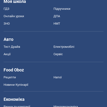
Моя школа
ГДЗ
Підручники
Онлайн уроки
ДПА
ЗНО
НМТ
Авто
Тест Драйв
Електромобілі
Акції
Сервіс
Food Oboz
Рецепти
Напої
Новини Кулінарії
Економіка
Ринки та компанії
Макроекономіка