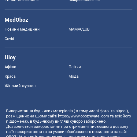
MedOboz
Новини медицини
MAMACLUB
Covid
Шоу
Афіша
Плітки
Краса
Мода
Жіночий журнал
Використання будь-яких матеріалів ( в тому числі фото- та відео-),
розміщених на цьому сайті
https://www.obozrevatel.com
та всіх його
піддоменах, в будь-якому вигляді суворо заборонено.
Дозволяється використання при отриманні письмового дозволу
на їх використання та за умови обов'язкового посилання на сайт
OBOZ.UA, а для інтернет-видань - при отриманні письмового