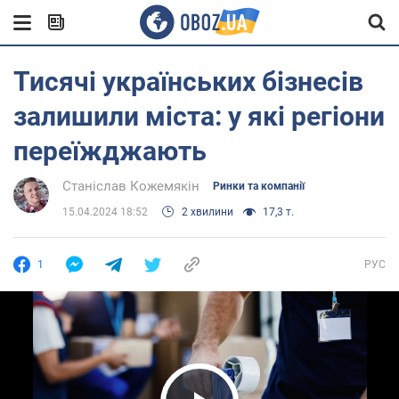
Тисячі українських бізнесів
залишили міста: у які регіони
переїжджають
Станіслав Кожемякін
Ринки та компанії
15.04.2024 18:52
2 хвилини
17,3 т.
1
РУС