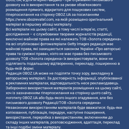
дозволу на їх використання та за умови обов'язкового
розміщення прямого, відкритого для пошукових систем,
гіперпосилання на сторінку OBOZ.UA за посиланням
https://www.obozrevatel.com
, на якій розміщено оригінальний
матеріал в першому абзаці матеріалу.
Всі матеріали на цьому сайті, в тому числі інтерв’ю, статті,
дослідження – є службовими творами журналістів редакції,
виключні майнові права на які належать ТОВ «Золота середина».
На всі опубліковані фотоматеріали Getty Images редакція має
майнові права, які захищаються законом України «Про авторські
права та суміжні права», ніхто не має права без письмового
дозволу ТОВ «Золота середина» їх використовувати, вони не
підлягають подальшому відтворенню, перекладу, поширенню в
будь-якій формі.
Редакція OBOZ.UA може не поділяти точку зору, викладену в
авторському матеріалі. За достовірність інформації, опублікованої
в рекламних матеріалах, відповідальність несе рекламодавець.
Заборонено використання матеріалів розміщених на цьому сайті,
хоч із зазначенням гіперпосилання на сторінку цього сайту,
логотипу OBOZ.UA або будь-якого іншого згадування, але без
письмового дозволу Редакції/ТОВ «Золота середина»
Незаконним використанням матеріалів буде вважатися: будь-яке
копiювання, публiкацiя, передрук, наступне поширення,
використання, переробка з використанням, включенням до
складу інших матеріалів, розповсюдження, адаптація, переклад
та інші подібні зміни матеріалу.