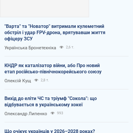
"Варта" та "Новатор" витримали кулеметний
обстріл і удар FPV-дрона, врятувавши життя
офіцеру ЗСУ
Українська Бронетехніка
2,6 т.
КНДР як каталізатор війни, або Про новий
етап російсько-північнокорейського союзу
Олексій Кущ
2,8 т.
Вихід до еліти ЧС та тріумф "Сокола": що
відбувається в українському хокеї
Олександр Липенко
993
Що очікує українців у 2026–2028 роках?