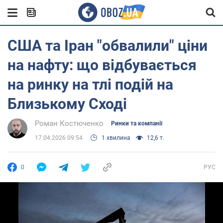
США та Іран "обвалили" ціни
на нафту: що відбувається
на ринку на тлі подій на
Близькому Сході
Роман Костюченко
Ринки та компанії
17.04.2026 09:54
1 хвилина
12,6 т.
0
РУС