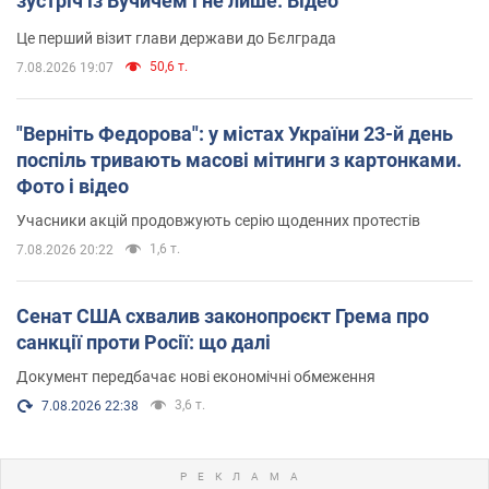
зустріч із Вучичем і не лише. Відео
Це перший візит глави держави до Бєлграда
50,6 т.
7.08.2026 19:07
"Верніть Федорова": у містах України 23-й день
поспіль тривають масові мітинги з картонками.
Фото і відео
Учасники акцій продовжують серію щоденних протестів
1,6 т.
7.08.2026 20:22
Сенат США схвалив законопроєкт Грема про
санкції проти Росії: що далі
Документ передбачає нові економічні обмеження
3,6 т.
7.08.2026 22:38