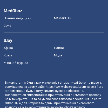
MedOboz
Новини медицини
MAMACLUB
Covid
Шоу
Афіша
Плітки
Краса
Мода
Жіночий журнал
Використання будь-яких матеріалів ( в тому числі фото- та відео-),
розміщених на цьому сайті
https://www.obozrevatel.com
та всіх його
піддоменах, в будь-якому вигляді суворо заборонено.
Дозволяється використання при отриманні письмового дозволу
на їх використання та за умови обов'язкового посилання на сайт
OBOZ.UA, а для інтернет-видань - при отриманні письмового
дозволу на їх використання та за умови обов'язкового