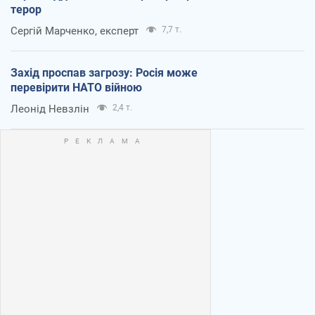
терор
Сергій Марченко, експерт
7,7 т.
Захід проспав загрозу: Росія може
перевірити НАТО війною
Леонід Невзлін
2,4 т.