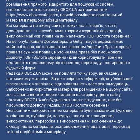
розміщення прямого, відкритого для пошукових систем,
гіперпосилання на сторінку OBOZ.UA за посиланням
https://www.obozrevatel.com
, на якій розміщено оригінальний
матеріал в першому абзаці матеріалу.
Всі матеріали на цьому сайті, в тому числі інтерв’ю, статті,
дослідження – є службовими творами журналістів редакції,
виключні майнові права на які належать ТОВ «Золота середина».
На всі опубліковані фотоматеріали Getty Images редакція має
майнові права, які захищаються законом України «Про авторські
права та суміжні права», ніхто не має права без письмового
дозволу ТОВ «Золота середина» їх використовувати, вони не
підлягають подальшому відтворенню, перекладу, поширенню в
будь-якій формі.
Редакція OBOZ.UA може не поділяти точку зору, викладену в
авторському матеріалі. За достовірність інформації, опублікованої
в рекламних матеріалах, відповідальність несе рекламодавець.
Заборонено використання матеріалів розміщених на цьому сайті,
хоч із зазначенням гіперпосилання на сторінку цього сайту,
логотипу OBOZ.UA або будь-якого іншого згадування, але без
письмового дозволу Редакції/ТОВ «Золота середина»
Незаконним використанням матеріалів буде вважатися: будь-яке
копiювання, публiкацiя, передрук, наступне поширення,
використання, переробка з використанням, включенням до
складу інших матеріалів, розповсюдження, адаптація, переклад
та інші подібні зміни матеріалу.