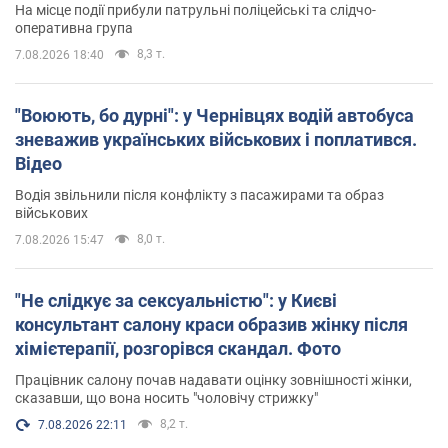
На місце події прибули патрульні поліцейські та слідчо-
оперативна група
8,3 т.
7.08.2026 18:40
"Воюють, бо дурні": у Чернівцях водій автобуса
зневажив українських військових і поплатився.
Відео
Водія звільнили після конфлікту з пасажирами та образ
військових
8,0 т.
7.08.2026 15:47
"Не слідкує за сексуальністю": у Києві
консультант салону краси образив жінку після
хімієтерапії, розгорівся скандал. Фото
Працівник салону почав надавати оцінку зовнішності жінки,
сказавши, що вона носить "чоловічу стрижку"
8,2 т.
7.08.2026 22:11