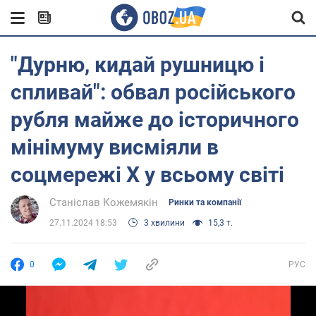
"Дурню, кидай рушницю і
спливай": обвал російського
рубля майже до історичного
мінімуму висміяли в
соцмережі X у всьому світі
Станіслав Кожемякін
Ринки та компанії
27.11.2024 18:53
3 хвилини
15,3 т.
0
РУС