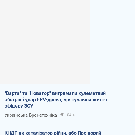
"Варта" та "Новатор" витримали кулеметний
обстріл і удар FPV-дрона, врятувавши життя
офіцеру ЗСУ
Українська Бронетехніка
3,9 т.
КНДР як каталізатор війни, або Про новий