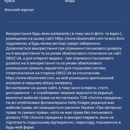
Краса
Мода
Жіночий журнал
Використання будь-яких матеріалів ( в тому числі фото- та відео-),
розміщених на цьому сайті
https://www.obozrevatel.com
та всіх його
піддоменах, в будь-якому вигляді суворо заборонено.
Дозволяється використання при отриманні письмового дозволу
на їх використання та за умови обов'язкового посилання на сайт
OBOZ.UA, а для інтернет-видань - при отриманні письмового
дозволу на їх використання та за умови обов'язкового
розміщення прямого, відкритого для пошукових систем,
гіперпосилання на сторінку OBOZ.UA за посиланням
https://www.obozrevatel.com
, на якій розміщено оригінальний
матеріал в першому абзаці матеріалу.
Всі матеріали на цьому сайті, в тому числі інтерв’ю, статті,
дослідження – є службовими творами журналістів редакції,
виключні майнові права на які належать ТОВ «Золота середина».
На всі опубліковані фотоматеріали Getty Images редакція має
майнові права, які захищаються законом України «Про авторські
права та суміжні права», ніхто не має права без письмового
дозволу ТОВ «Золота середина» їх використовувати, вони не
підлягають подальшому відтворенню, перекладу, поширенню в
будь-якій формі.