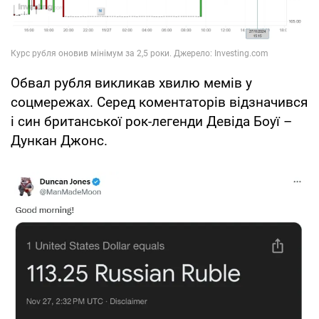
Обвал рубля викликав хвилю мемів у
соцмережах. Серед коментаторів відзначився
і син британської рок-легенди Девіда Боуї –
Дункан Джонс.