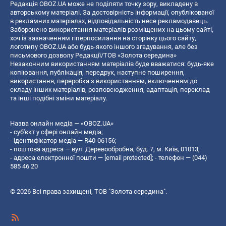
Редакція OBOZ.UA може не поділяти точку зору, викладену в
авторському матеріалі. За достовірність інформації, опублікованої
в рекламних матеріалах, відповідальність несе рекламодавець.
Заборонено використання матеріалів розміщених на цьому сайті,
хоч із зазначенням гіперпосилання на сторінку цього сайту,
логотипу OBOZ.UA або будь-якого іншого згадування, але без
письмового дозволу Редакції/ТОВ «Золота середина»
Незаконним використанням матеріалів буде вважатися: будь-яке
копiювання, публiкацiя, передрук, наступне поширення,
використання, переробка з використанням, включенням до
складу інших матеріалів, розповсюдження, адаптація, переклад
та інші подібні зміни матеріалу.
Назва онлайн медіа — «OBOZ.UA»
- суб'єкт у сфері онлайн медіа;
- ідентифікатор медіа — R40-06156;
- поштова адреса — вул. Деревообробна, буд. 7, м. Київ, 01013;
- адреса електронної пошти —
[email protected]
; - телефон — (044)
585 46 20
© 2026 Всі права захищені, ТОВ "Золота середина".