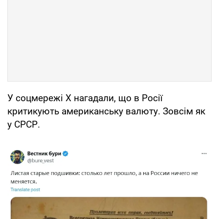
У соцмережі X нагадали, що в Росії
критикують американську валюту. Зовсім як
у СРСР.