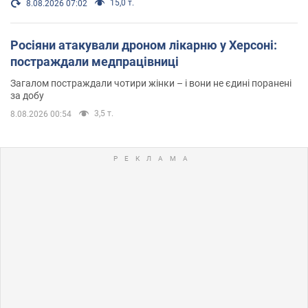
15,0 т.
8.08.2026 07:02
Росіяни атакували дроном лікарню у Херсоні:
постраждали медпрацівниці
Загалом постраждали чотири жінки – і вони не єдині поранені
за добу
3,5 т.
8.08.2026 00:54