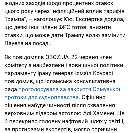
жодних заходів щодо процентних ставок
цього року через інфляційний вплив тарифів
Трампа", – наголошує К'ю. Експертка додала,
що деякі інші члени ФРС готові знизити
ставки, що може дати Трампу волю замінити
Пауела на посаді.
Як повідомляв OBOZ.UA, 22 червня член
комітету з нацбезпеки і зовнішньої політики
парламенту Ірану генерал Ісмаїл Коусарі
повідомив, що Ісламська консультативна
рада
проголосувала за закриття Ормузької
протоки для судноплавства
. Офіційно
рішення набуде чинності після схвалення
верховним лідером аятолою Алі Хаменеї. Це
б перекрило головну нафтовий шлях у світі і,
за прогнозами експертів, могло спричини