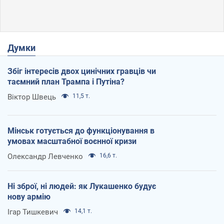
Думки
Збіг інтересів двох цинічних гравців чи
таємний план Трампа і Путіна?
Віктор Швець
11,5 т.
Мінськ готується до функціонування в
умовах масштабної воєнної кризи
Олександр Левченко
16,6 т.
Ні зброї, ні людей: як Лукашенко будує
нову армію
Ігар Тишкевич
14,1 т.