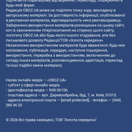
підлягають подальшому відтворенню, перекладу, поширенню в
будь-якій формі.
Редакція OBOZ.UA може не поділяти точку зору, викладену в
авторському матеріалі. За достовірність інформації, опублікованої
в рекламних матеріалах, відповідальність несе рекламодавець.
Заборонено використання матеріалів розміщених на цьому сайті,
хоч із зазначенням гіперпосилання на сторінку цього сайту,
логотипу OBOZ.UA або будь-якого іншого згадування, але без
письмового дозволу Редакції/ТОВ «Золота середина»
Незаконним використанням матеріалів буде вважатися: будь-яке
копiювання, публiкацiя, передрук, наступне поширення,
використання, переробка з використанням, включенням до
складу інших матеріалів, розповсюдження, адаптація, переклад
та інші подібні зміни матеріалу.
Назва онлайн медіа — «OBOZ.UA»
- суб'єкт у сфері онлайн медіа;
- ідентифікатор медіа — R40-06156;
- поштова адреса — вул. Деревообробна, буд. 7, м. Київ, 01013;
- адреса електронної пошти —
[email protected]
; - телефон — (044)
585 46 20
© 2026 Всі права захищені, ТОВ "Золота середина".