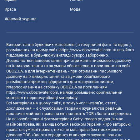
Краса
Мода
Жіночий журнал
Використання будь-яких матеріалів ( в тому числі фото- та відео-),
розміщених на цьому сайті
https://www.obozrevatel.com
та всіх його
піддоменах, в будь-якому вигляді суворо заборонено.
Дозволяється використання при отриманні письмового дозволу
на їх використання та за умови обов'язкового посилання на сайт
OBOZ.UA, а для інтернет-видань - при отриманні письмового
дозволу на їх використання та за умови обов'язкового
розміщення прямого, відкритого для пошукових систем,
гіперпосилання на сторінку OBOZ.UA за посиланням
https://www.obozrevatel.com
, на якій розміщено оригінальний
матеріал в першому абзаці матеріалу.
Всі матеріали на цьому сайті, в тому числі інтерв’ю, статті,
дослідження – є службовими творами журналістів редакції,
виключні майнові права на які належать ТОВ «Золота середина».
На всі опубліковані фотоматеріали Getty Images редакція має
майнові права, які захищаються законом України «Про авторські
права та суміжні права», ніхто не має права без письмового
дозволу ТОВ «Золота середина» їх використовувати, вони не