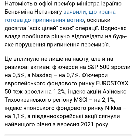
Натомість в офісі прем'єр-міністра Ізраїлю
Беньяміна Нетаньягу
заявили, що країна
готова до припинення вогню
, оскільки
досягла "всіх цілей" своєї операції. Водночас
влада пообіцяла рішучо відповідати на будь-
яке порушення припинення перемир'я.
Це вплинуло не лише на нафту, але й на
ризикові активи: ф'ючерси на S&P 500 зросли
на 0,5%, а Nasdaq – на 0,7%. Ф'ючерси
європейського фондового ринку EUROSTOXX
50 теж зросли на 1,2%, індекс акцій Азійсько-
Тихоокеанського регіону MSCI – на 2,1%,
індекс японського фондового ринку Nikkei –
на 1,1%, а південнокорейські акції сягнули
найвищого рівня з вересня 2021 року.