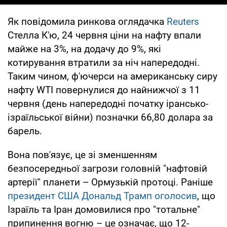
Як повідомила ринкова оглядачка
Reuters
Стелла К'ю, 24 червня ціни на нафту впали
майже на 3%, на додачу до 9%, які
котирування втратили за ніч напередодні.
Таким чином, ф'ючерси на американську сиру
нафту WTI повернулися до найнижчої з 11
червня (день напередодні початку ірансько-
ізраїльської війни) позначки 66,80 долара за
барель.
Вона пов'язує, це зі зменшенням
безпосередньої загрози головній "нафтовій
артерії" планети – Ормузькій протоці. Раніше
президент США Дональд Трамп оголосив
, що
Ізраїль та Іран домовилися про "тотальне"
припинення вогню – це означає, що 12-