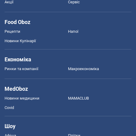
Акції
Сервіс
Food Oboz
Рецепти
Напої
Новини Кулінарії
Економіка
Ринки та компанії
Макроекономіка
MedOboz
Новини медицини
MAMACLUB
Covid
Шоу
Афіша
Плітки