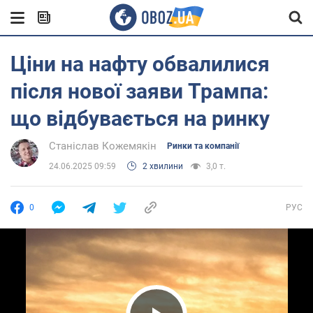
Ціни на нафту обвалилися
після нової заяви Трампа:
що відбувається на ринку
Станіслав Кожемякін
Ринки та компанії
24.06.2025 09:59
2 хвилини
3,0 т.
0
РУС