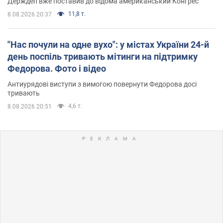
Держдеп вже поставив до відома американський Конгрес
11,8 т.
8.08.2026 20:37
"Нас почули на одне вухо": у містах України 24-й
день поспіль тривають мітинги на підтримку
Федорова. Фото і відео
Антиурядові виступи з вимогою повернути Федорова досі
тривають
4,6 т.
8.08.2026 20:51