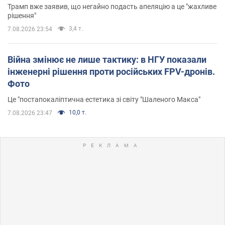
Трамп вже заявив, що негайно подасть апеляцію а це "жахливе
рішення"
3,4 т.
7.08.2026 23:54
Війна змінює не лише тактику: в НГУ показали
інженерні рішення проти російських FPV-дронів.
Фото
Це "постапокаліптична естетика зі світу "Шаленого Макса"
10,0 т.
7.08.2026 23:47