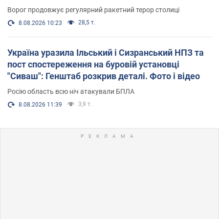
Ворог продовжує регулярний ракетний терор столиці
28,5 т.
8.08.2026 10:23
Україна уразила Ільський і Сизранський НПЗ та
пост спостереження на буровій установці
"Сиваш": Генштаб розкрив деталі. Фото і відео
Росію область всю ніч атакували БПЛА
3,9 т.
8.08.2026 11:39