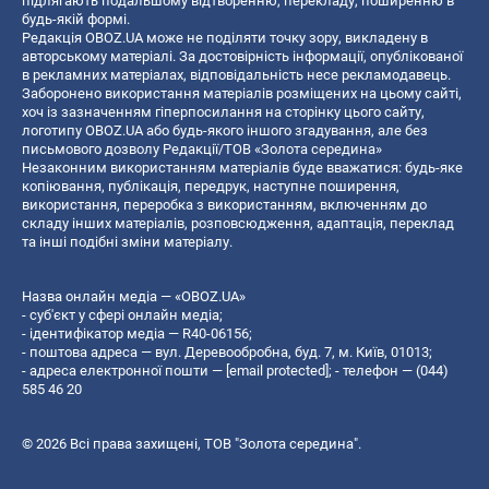
підлягають подальшому відтворенню, перекладу, поширенню в
будь-якій формі.
Редакція OBOZ.UA може не поділяти точку зору, викладену в
авторському матеріалі. За достовірність інформації, опублікованої
в рекламних матеріалах, відповідальність несе рекламодавець.
Заборонено використання матеріалів розміщених на цьому сайті,
хоч із зазначенням гіперпосилання на сторінку цього сайту,
логотипу OBOZ.UA або будь-якого іншого згадування, але без
письмового дозволу Редакції/ТОВ «Золота середина»
Незаконним використанням матеріалів буде вважатися: будь-яке
копiювання, публiкацiя, передрук, наступне поширення,
використання, переробка з використанням, включенням до
складу інших матеріалів, розповсюдження, адаптація, переклад
та інші подібні зміни матеріалу.
Назва онлайн медіа — «OBOZ.UA»
- суб'єкт у сфері онлайн медіа;
- ідентифікатор медіа — R40-06156;
- поштова адреса — вул. Деревообробна, буд. 7, м. Київ, 01013;
- адреса електронної пошти —
[email protected]
; - телефон — (044)
585 46 20
© 2026 Всі права захищені, ТОВ "Золота середина".