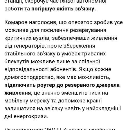
станції, скорочує час їхньої автономної
роботи та
погіршує якість зв’язку.
Комаров наголосив, що оператор зробив усе
можливе для посилення резервування
критичних вузлів, забезпечивши живлення
від генераторів, проте збереження
стабільного зв’язку в умовах тривалих
блекаутів можливе лише за спільної
відповідальності абонентів. Якщо кожне
домогосподарство, яке має можливість,
підключить роутер до резервного джерела
живлення,
це значно зменшить тиск на
мобільну мережу та допоможе країні
залишатися на зв’язку навіть у найскладніші
дні енергокризи.
Як повідомляв OBOZ.UA раніше, українцям