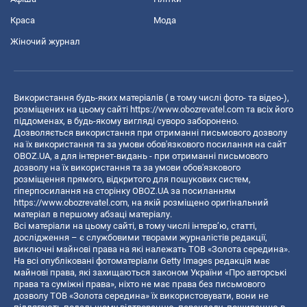
Краса
Мода
Жіночий журнал
Використання будь-яких матеріалів ( в тому числі фото- та відео-),
розміщених на цьому сайті
https://www.obozrevatel.com
та всіх його
піддоменах, в будь-якому вигляді суворо заборонено.
Дозволяється використання при отриманні письмового дозволу
на їх використання та за умови обов'язкового посилання на сайт
OBOZ.UA, а для інтернет-видань - при отриманні письмового
дозволу на їх використання та за умови обов'язкового
розміщення прямого, відкритого для пошукових систем,
гіперпосилання на сторінку OBOZ.UA за посиланням
https://www.obozrevatel.com
, на якій розміщено оригінальний
матеріал в першому абзаці матеріалу.
Всі матеріали на цьому сайті, в тому числі інтерв’ю, статті,
дослідження – є службовими творами журналістів редакції,
виключні майнові права на які належать ТОВ «Золота середина».
На всі опубліковані фотоматеріали Getty Images редакція має
майнові права, які захищаються законом України «Про авторські
права та суміжні права», ніхто не має права без письмового
дозволу ТОВ «Золота середина» їх використовувати, вони не