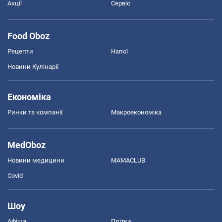
Акції
Сервіс
Food Oboz
Рецепти
Напої
Новини Кулінарії
Економіка
Ринки та компанії
Макроекономіка
MedOboz
Новини медицини
MAMACLUB
Covid
Шоу
Афіша
Плітки