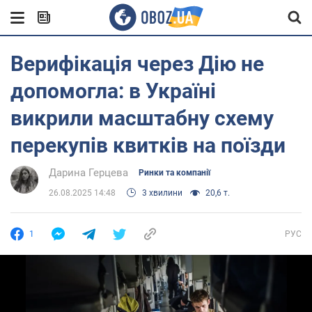
Верифікація через Дію не
допомогла: в Україні
викрили масштабну схему
перекупів квитків на поїзди
Дарина Герцева
Ринки та компанії
26.08.2025 14:48
3 хвилини
20,6 т.
1
РУС