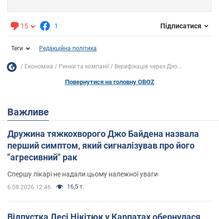
15
1
Підписатися
Теги
Редакційна політика
Економіка
Ринки та компанії
Верифікація через Дію...
Повернутися на головну OBOZ
Важливе
Дружина тяжкохворого Джо Байдена назвала
перший симптом, який сигналізував про його
"агресивний" рак
Спершу лікарі не надали цьому належної уваги
16,5 т.
6.08.2026 12:46
Відпустка Лесі Нікітюк у Карпатах обернулася