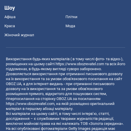
Шоу
Афіша
Плітки
Краса
Мода
Жіночий журнал
Використання будь-яких матеріалів ( в тому числі фото- та відео-),
розміщених на цьому сайті
https://www.obozrevatel.com
та всіх його
піддоменах, в будь-якому вигляді суворо заборонено.
Дозволяється використання при отриманні письмового дозволу
на їх використання та за умови обов'язкового посилання на сайт
OBOZ.UA, а для інтернет-видань - при отриманні письмового
дозволу на їх використання та за умови обов'язкового
розміщення прямого, відкритого для пошукових систем,
гіперпосилання на сторінку OBOZ.UA за посиланням
https://www.obozrevatel.com
, на якій розміщено оригінальний
матеріал в першому абзаці матеріалу.
Всі матеріали на цьому сайті, в тому числі інтерв’ю, статті,
дослідження – є службовими творами журналістів редакції,
виключні майнові права на які належать ТОВ «Золота середина».
На всі опубліковані фотоматеріали Getty Images редакція має