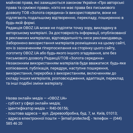
майнові права, які захищаються законом України «Про авторські
права та суміжні права», ніхто не має права без письмового
дозволу ТОВ «Золота середина» їх використовувати, вони не
підлягають подальшому відтворенню, перекладу, поширенню в
будь-якій формі.
Редакція OBOZ.UA може не поділяти точку зору, викладену в
авторському матеріалі. За достовірність інформації, опублікованої
в рекламних матеріалах, відповідальність несе рекламодавець.
Заборонено використання матеріалів розміщених на цьому сайті,
хоч із зазначенням гіперпосилання на сторінку цього сайту,
логотипу OBOZ.UA або будь-якого іншого згадування, але без
письмового дозволу Редакції/ТОВ «Золота середина»
Незаконним використанням матеріалів буде вважатися: будь-яке
копiювання, публiкацiя, передрук, наступне поширення,
використання, переробка з використанням, включенням до
складу інших матеріалів, розповсюдження, адаптація, переклад
та інші подібні зміни матеріалу.
Назва онлайн медіа — «OBOZ.UA»
- суб'єкт у сфері онлайн медіа;
- ідентифікатор медіа — R40-06156;
- поштова адреса — вул. Деревообробна, буд. 7, м. Київ, 01013;
- адреса електронної пошти —
[email protected]
; - телефон — (044)
585 46 20