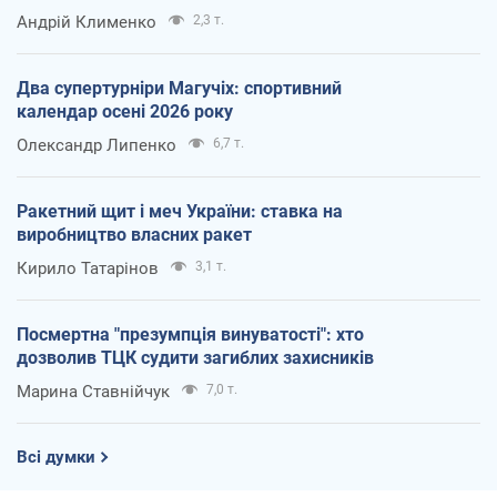
Андрій Клименко
2,3 т.
Два супертурніри Магучіх: спортивний
календар осені 2026 року
Олександр Липенко
6,7 т.
Ракетний щит і меч України: ставка на
виробництво власних ракет
Кирило Татарінов
3,1 т.
Посмертна "презумпція винуватості": хто
дозволив ТЦК судити загиблих захисників
Марина Ставнійчук
7,0 т.
Всі думки