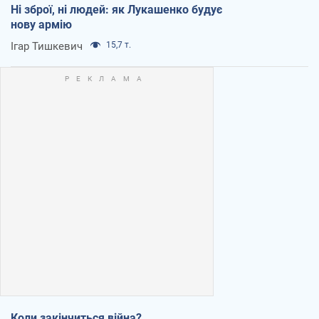
Ні зброї, ні людей: як Лукашенко будує
нову армію
Ігар Тишкевич
15,7 т.
Коли закінчиться війна?