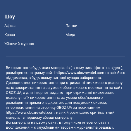
Шоу
Афіша
Плітки
Краса
Мода
Жіночий журнал
Використання будь-яких матеріалів ( в тому числі фото- та відео-),
розміщених на цьому сайті
https://www.obozrevatel.com
та всіх його
піддоменах, в будь-якому вигляді суворо заборонено.
Дозволяється використання при отриманні письмового дозволу
на їх використання та за умови обов'язкового посилання на сайт
OBOZ.UA, а для інтернет-видань - при отриманні письмового
дозволу на їх використання та за умови обов'язкового
розміщення прямого, відкритого для пошукових систем,
гіперпосилання на сторінку OBOZ.UA за посиланням
https://www.obozrevatel.com
, на якій розміщено оригінальний
матеріал в першому абзаці матеріалу.
Всі матеріали на цьому сайті, в тому числі інтерв’ю, статті,
дослідження – є службовими творами журналістів редакції,