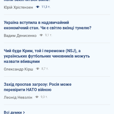
Юрій Хрістензен
11,3 т.
Україна вступила в надзвичайний
економічний стан. Чи є світло вкінці тунелю?
Вадим Денисенко
9,1 т.
Чий буде Крим, той і переможе (NSJ), а
українських футбольних чиновників можуть
назвати вбивцями
Олександр Кірш
8,7 т.
Захід проспав загрозу: Росія може
перевірити НАТО війною
Леонід Невзлін
9,3 т.
Всі думки