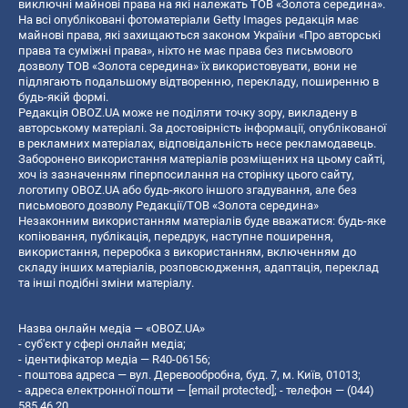
виключні майнові права на які належать ТОВ «Золота середина».
На всі опубліковані фотоматеріали Getty Images редакція має
майнові права, які захищаються законом України «Про авторські
права та суміжні права», ніхто не має права без письмового
дозволу ТОВ «Золота середина» їх використовувати, вони не
підлягають подальшому відтворенню, перекладу, поширенню в
будь-якій формі.
Редакція OBOZ.UA може не поділяти точку зору, викладену в
авторському матеріалі. За достовірність інформації, опублікованої
в рекламних матеріалах, відповідальність несе рекламодавець.
Заборонено використання матеріалів розміщених на цьому сайті,
хоч із зазначенням гіперпосилання на сторінку цього сайту,
логотипу OBOZ.UA або будь-якого іншого згадування, але без
письмового дозволу Редакції/ТОВ «Золота середина»
Незаконним використанням матеріалів буде вважатися: будь-яке
копiювання, публiкацiя, передрук, наступне поширення,
використання, переробка з використанням, включенням до
складу інших матеріалів, розповсюдження, адаптація, переклад
та інші подібні зміни матеріалу.
Назва онлайн медіа — «OBOZ.UA»
- суб'єкт у сфері онлайн медіа;
- ідентифікатор медіа — R40-06156;
- поштова адреса — вул. Деревообробна, буд. 7, м. Київ, 01013;
- адреса електронної пошти —
[email protected]
; - телефон — (044)
585 46 20