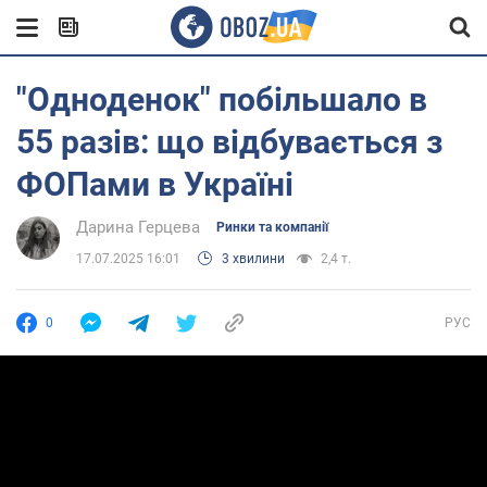
"Одноденок" побільшало в
55 разів: що відбувається з
ФОПами в Україні
Дарина Герцева
Ринки та компанії
17.07.2025 16:01
3 хвилини
2,4 т.
0
РУС