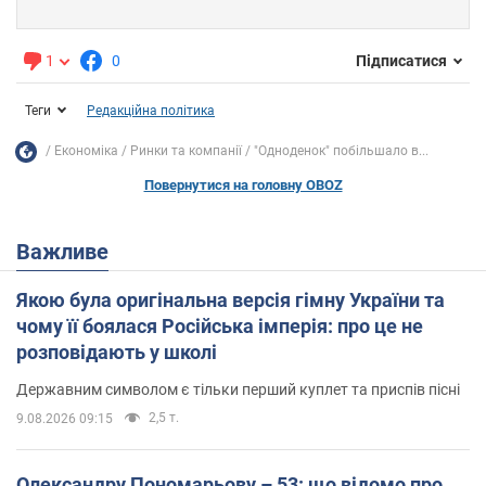
1
0
Підписатися
Теги
Редакційна політика
Економіка
Ринки та компанії
"Одноденок" побільшало в...
Повернутися на головну OBOZ
Важливе
Якою була оригінальна версія гімну України та
чому її боялася Російська імперія: про це не
розповідають у школі
Державним символом є тільки перший куплет та приспів пісні
2,5 т.
9.08.2026 09:15
Олександру Пономарьову – 53: що відомо про