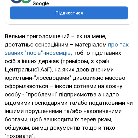
Google
Підписатися
Вельми приголомшений – як на мене,
достатньо сенсаційним – матеріалом
про так
званих "лосів"-іноземців,
тобто підставних
осіб з інших держав (приміром, з країн
Центральної Азії), на яких досвідченими
юристами-"лосєводами" дивовижно масово
оформлюються – інколи сотнями на кожну
особу - "проблемні" підприємства з надто
відомими господарями та/або податковими чи
іншими порушеннями та/або накопиченими
боргами, щоб зашкодити їх перевіркам,
обшукам, виїмці документів тощо й тихо
"поховати".