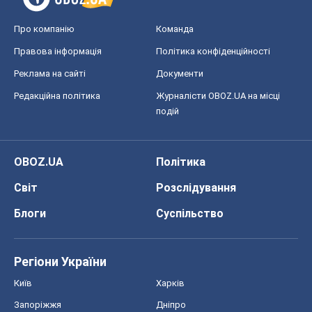
OBOZ.UA
Політика
Світ
Розслідування
Блоги
Суспільство
Регіони України
Київ
Харків
Запоріжжя
Дніпро
Черкаси
Спорт
Футбол
Баскетбол
Хокей
Бокс
Формула-1