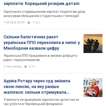
Міноборони назвали цифру
Українська ППО працювала в умовах дефіциту
ракет-перехоплювачів
2 часа назад
5,2 т.
Ауріка Ротару через суд змінила
свою пенсію, на яку раніше
жалілася: скільки отримувала
співачка
У виплату не врахували зарплатню артистки за
час роботи в Чернівецькій філармонії
через 11 часов