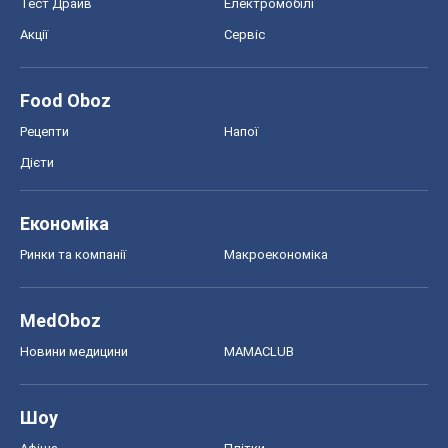
Економіка
Ринки та компанії
Макроекономіка
MedOboz
Новини медицини
MAMACLUB
Шоу
Афіша
Плітки
Краса
Мода
Жіночий журнал