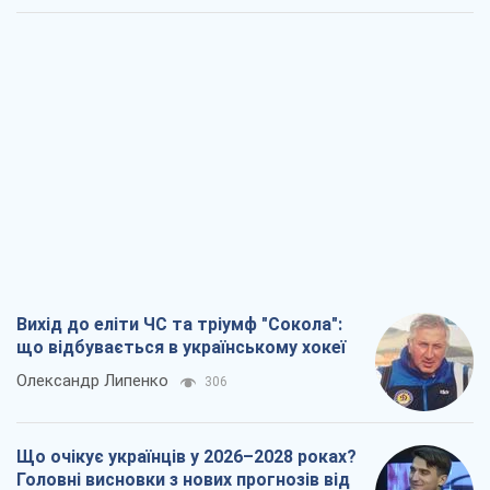
Вихід до еліти ЧС та тріумф "Сокола":
що відбувається в українському хокеї
Олександр Липенко
306
Що очікує українців у 2026–2028 роках?
Головні висновки з нових прогнозів від
НБУ
Василь Фурман
5,7 т.
Результат ударів по НПЗ Росії значно
більший, ніж здається
Дмитро Томчук
3,0 т.