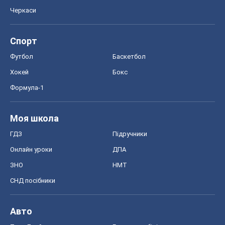
Моя школа
ГДЗ
Підручники
Онлайн уроки
ДПА
ЗНО
НМТ
СНД посібники
Авто
Тест Драйв
Електромобілі
Акції
Сервіс
Food Oboz
Рецепти
Напої
Дієти