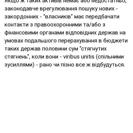
Якщо ж таких активів немає або недостатньо,
законодавче врегулювання пошуку нових -
закордонних - "власників" має передбачати
контакти з правоохоронними та/або з
фінансовими органами відповідних держав на
умовах подальшого перерахування в бюджети
таких держав половини сум "стягнутих
стягнень", коли вони - viribus unitis (спільними
зусиллями) - рано чи пізно все ж відбудуться.