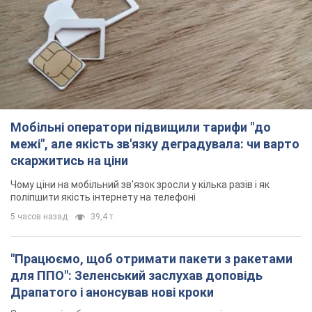
межі", але якість зв'язку деградувала: чи варто
скаржитись на ціни
Чому ціни на мобільний зв'язок зросли у кілька разів і як
поліпшити якість інтернету на телефоні
5 часов назад
39,4 т.
"Працюємо, щоб отримати пакети з ракетами
для ППО": Зеленський заслухав доповідь
Драпатого і анонсував нові кроки
Зокрема, він обговорив з головкомом кадрові питання в
українській армії
2 часа назад
1,5 т.
В окупованій Ялті прогриміли потужні вибухи:
валить чорний дим. Фото і відео
Місто, ймовірно, опинилося під атакою дронів
4 часа назад
5,0 т.