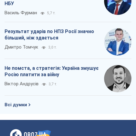
Не помста, а стратегія: Україна змушує
Росію платити за війну
Віктор Андрусів
3,7 т.
Всі думки
Про компанію
Команда
Правова інформація
Політика конфіденційності
Реклама на сайті
Документи
Редакційна політика
Журналісти OBOZ.UA на місці
подій