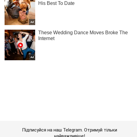
Підписуйся на наш Telegram. Отримуй тільки
найважливіше!
Підписатись
Підписатись
Економіка
Ринки та компанії
Нові азійські "власники"...
Важливе