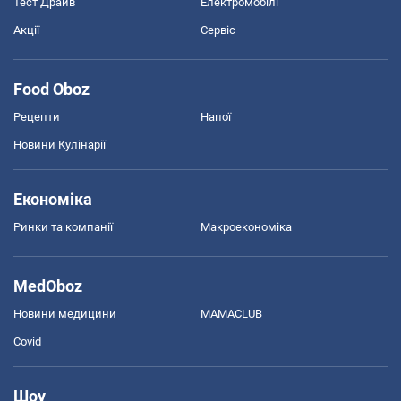
Тест Драйв
Електромобілі
Акції
Сервіс
Food Oboz
Рецепти
Напої
Новини Кулінарії
Економіка
Ринки та компанії
Макроекономіка
MedOboz
Новини медицини
MAMACLUB
Covid
Шоу