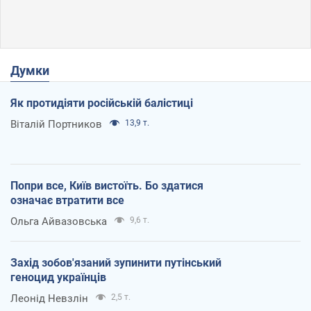
Думки
Як протидіяти російській балістиці
Віталій Портников
13,9 т.
Попри все, Київ вистоїть. Бо здатися
означає втратити все
Ольга Айвазовська
9,6 т.
Захід зобов'язаний зупинити путінський
геноцид українців
Леонід Невзлін
2,5 т.