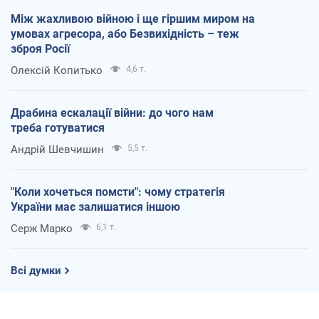
Між жахливою війною і ще гіршим миром на
умовах агресора, або Безвихідність – теж
зброя Росії
Олексій Копитько
4,6 т.
Драбина ескалації війни: до чого нам
треба готуватися
Андрій Шевчишин
5,5 т.
"Коли хочеться помсти": чому стратегія
України має залишатися іншою
Серж Марко
6,1 т.
Всі думки