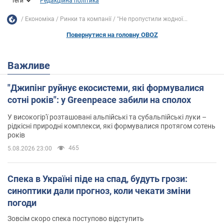
Теги
Редакційна політика
Економіка
Ринки та компанії
"Не пропустили жодної...
Повернутися на головну OBOZ
Важливе
"Джипінг руйнує екосистеми, які формувалися
сотні років": у Greenpeace забили на сполох
У високогір'ї розташовані альпійські та субальпійські луки –
рідкісні природні комплекси, які формувалися протягом сотень
років
465
5.08.2026 23:00
Спека в Україні піде на спад, будуть грози:
синоптики дали прогноз, коли чекати зміни
погоди
Зовсім скоро спека поступово відступить