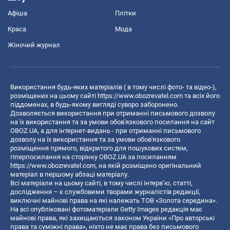
Афіша
Плітки
Краса
Мода
Жіночий журнал
Використання будь-яких матеріалів ( в тому числі фото- та відео-),
розміщених на цьому сайті
https://www.obozrevatel.com
та всіх його
піддоменах, в будь-якому вигляді суворо заборонено.
Дозволяється використання при отриманні письмового дозволу
на їх використання та за умови обов'язкового посилання на сайт
OBOZ.UA, а для інтернет-видань - при отриманні письмового
дозволу на їх використання та за умови обов'язкового
розміщення прямого, відкритого для пошукових систем,
гіперпосилання на сторінку OBOZ.UA за посиланням
https://www.obozrevatel.com
, на якій розміщено оригінальний
матеріал в першому абзаці матеріалу.
Всі матеріали на цьому сайті, в тому числі інтерв’ю, статті,
дослідження – є службовими творами журналістів редакції,
виключні майнові права на які належать ТОВ «Золота середина».
На всі опубліковані фотоматеріали Getty Images редакція має
майнові права, які захищаються законом України «Про авторські
права та суміжні права», ніхто не має права без письмового