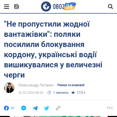
"Не пропустили жодної
вантажівки": поляки
посилили блокування
кордону, українські водії
вишикувалися у величезні
черги
Олександр Литвин
Ринки та компанії
22.02.2024 08:20
1 хвилина
17,5 т.
47
РУС