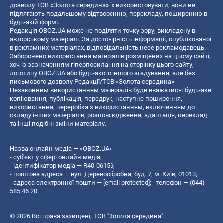
дозволу ТОВ «Золота середина» їх використовувати, вони не
підлягають подальшому відтворенню, перекладу, поширенню в
будь-якій формі.
Редакція OBOZ.UA може не поділяти точку зору, викладену в
авторському матеріалі. За достовірність інформації, опублікованої
в рекламних матеріалах, відповідальність несе рекламодавець.
Заборонено використання матеріалів розміщених на цьому сайті,
хоч із зазначенням гіперпосилання на сторінку цього сайту,
логотипу OBOZ.UA або будь-якого іншого згадування, але без
письмового дозволу Редакції/ТОВ «Золота середина»
Незаконним використанням матеріалів буде вважатися: будь-яке
копiювання, публiкацiя, передрук, наступне поширення,
використання, переробка з використанням, включенням до
складу інших матеріалів, розповсюдження, адаптація, переклад
та інші подібні зміни матеріалу.
Назва онлайн медіа — «OBOZ.UA»
- суб'єкт у сфері онлайн медіа;
- ідентифікатор медіа — R40-06156;
- поштова адреса — вул. Деревообробна, буд. 7, м. Київ, 01013;
- адреса електронної пошти —
[email protected]
; - телефон — (044)
585 46 20
© 2026 Всі права захищені, ТОВ "Золота середина".