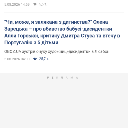
5,6 т.
5.08.2026 14:59
"Чи, може, я залякана з дитинства?" Олена
Зарецька – про вбивство бабусі-дисидентки
Алли Горської, критику Дмитра Стуса та втечу в
Португалію з 5 дітьми
OBOZ.UA зустрів онуку художниці-дисидентки в Лісабоні
25,7 т.
5.08.2026 04:00