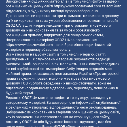
Використання будь-яких матеріалів ( в тому числі фото- та відео-),
розміщених на цьому сайті
https://www.obozrevatel.com
та всіх його
піддоменах, в будь-якому вигляді суворо заборонено.
Дозволяється використання при отриманні письмового дозволу
на їх використання та за умови обов'язкового посилання на сайт
OBOZ.UA, а для інтернет-видань - при отриманні письмового
дозволу на їх використання та за умови обов'язкового
розміщення прямого, відкритого для пошукових систем,
гіперпосилання на сторінку OBOZ.UA за посиланням
https://www.obozrevatel.com
, на якій розміщено оригінальний
матеріал в першому абзаці матеріалу.
Всі матеріали на цьому сайті, в тому числі інтерв’ю, статті,
дослідження – є службовими творами журналістів редакції,
виключні майнові права на які належать ТОВ «Золота середина».
На всі опубліковані фотоматеріали Getty Images редакція має
майнові права, які захищаються законом України «Про авторські
права та суміжні права», ніхто не має права без письмового
дозволу ТОВ «Золота середина» їх використовувати, вони не
підлягають подальшому відтворенню, перекладу, поширенню в
будь-якій формі.
Редакція OBOZ.UA може не поділяти точку зору, викладену в
авторському матеріалі. За достовірність інформації, опублікованої
в рекламних матеріалах, відповідальність несе рекламодавець.
Заборонено використання матеріалів розміщених на цьому сайті,
хоч із зазначенням гіперпосилання на сторінку цього сайту,
логотипу OBOZ.UA або будь-якого іншого згадування, але без
письмового дозволу Редакції/ТОВ «Золота середина»