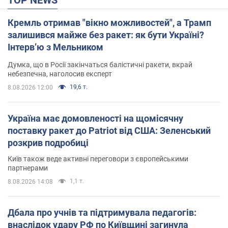
Кремль отримав "вікно можливостей", а Трамп
залишився майже без ракет: як бути Україні?
Інтерв’ю з Мельником
Думка, що в Росії закінчаться балістичні ракети, вкрай
небезпечна, наголосив експерт
19,6 т.
8.08.2026 12:00
Україна має домовленості на щомісячну
поставку ракет до Patriot від США: Зеленський
розкрив подробиці
Київ також веде активні переговори з європейськими
партнерами
1,1 т.
8.08.2026 14:08
Дбала про учнів та підтримувала педагогів:
внаслідок удару РФ по Київщині загинула