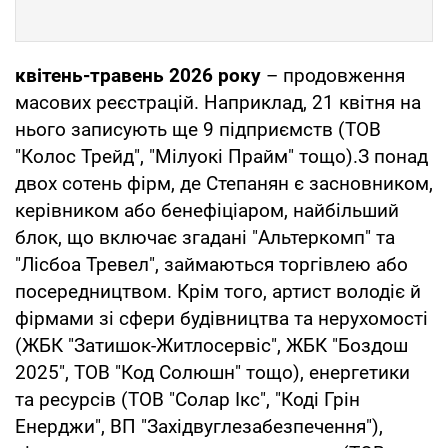
квітень-травень 2026 року
– продовження
масових реєстрацій. Наприклад, 21 квітня на
нього записують ще 9 підприємств (ТОВ
"Колос Трейд", "Мілуокі Прайм" тощо).З понад
двох сотень фірм, де Степанян є засновником,
керівником або бенефіціаром, найбільший
блок, що включає згадані "Альтеркомп" та
"Лісбоа Тревел", займаються торгівлею або
посередництвом. Крім того, артист володіє й
фірмами зі сфери будівництва та нерухомості
(ЖБК "Затишок-Житлосервіс", ЖБК "Боздош
2025", ТОВ "Код Солюшн" тощо), енергетики
та ресурсів (ТОВ "Солар Ікс", "Коді Грін
Енерджи", ВП "Західвуглезабезпечення"),