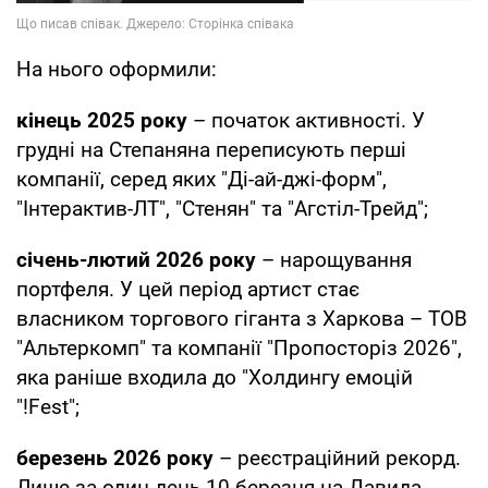
На нього оформили:
кінець 2025 року
– початок активності. У
грудні на Степаняна переписують перші
компанії, серед яких "Ді-ай-джі-форм",
"Інтерактив-ЛТ", "Стенян" та "Агстіл-Трейд";
січень-лютий 2026 року
– нарощування
портфеля. У цей період артист стає
власником торгового гіганта з Харкова – ТОВ
"Альтеркомп" та компанії "Пропосторіз 2026",
яка раніше входила до "Холдингу емоцій
"!Fest";
березень 2026 року
– реєстраційний рекорд.
Лише за один день 10 березня на Давида