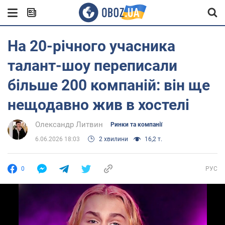
На 20-річного учасника
талант-шоу переписали
більше 200 компаній: він ще
нещодавно жив в хостелі
Олександр Литвин
Ринки та компанії
6.06.2026 18:03
2 хвилини
16,2 т.
0
РУС