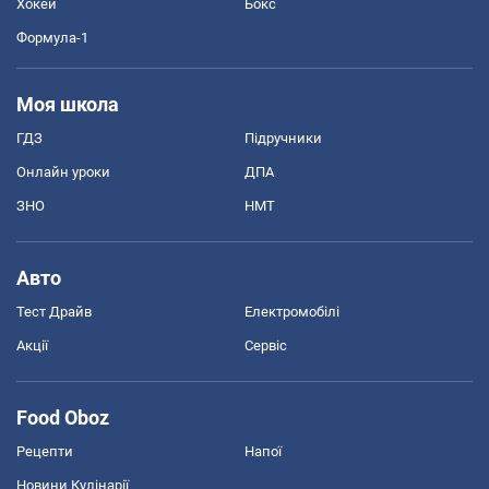
Хокей
Бокс
Формула-1
Моя школа
ГДЗ
Підручники
Онлайн уроки
ДПА
ЗНО
НМТ
Авто
Тест Драйв
Електромобілі
Акції
Сервіс
Food Oboz
Рецепти
Напої
Новини Кулінарії