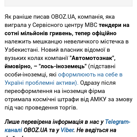
Як раніше писав OBOZ.UA, компанія, яка
виграла у Сервісного центру МВС
тендери на
сотні мільйонів гривень, тепер офіційно
належить мешканцю невеличкого містечка в
Узбекистані. Новий власник відомої в
вузьких колах компанії
"Автомотознак",
ймовірно, – "лось-іноземець"
(підставні
особи-іноземці, які
оформлюють на себе в
Україні проблемні активи).
Одразу після
переоформлення на іноземця фірма
отримала космічні штрафи від АМКУ за змову
під час проведення торгів.
Лише перевірена інформація в нас у
Telegram-
каналі
OBOZ.UA та у
Viber
. Не ведіться на