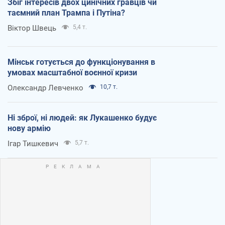
Збіг інтересів двох цинічних гравців чи
таємний план Трампа і Путіна?
Віктор Швець
5,4 т.
Мінськ готується до функціонування в
умовах масштабної воєнної кризи
Олександр Левченко
10,7 т.
Ні зброї, ні людей: як Лукашенко будує
нову армію
Ігар Тишкевич
5,7 т.