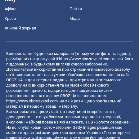
Афіша
Плітки
Краса
Мода
Жіночий журнал
Використання будь-яких матеріалів ( в тому числі фото- та відео-),
розміщених на цьому сайті
https://www.obozrevatel.com
та всіх його
піддоменах, в будь-якому вигляді суворо заборонено.
Дозволяється використання при отриманні письмового дозволу
на їх використання та за умови обов'язкового посилання на сайт
OBOZ.UA, а для інтернет-видань - при отриманні письмового
дозволу на їх використання та за умови обов'язкового
розміщення прямого, відкритого для пошукових систем,
гіперпосилання на сторінку OBOZ.UA за посиланням
https://www.obozrevatel.com
, на якій розміщено оригінальний
матеріал в першому абзаці матеріалу.
Всі матеріали на цьому сайті, в тому числі інтерв’ю, статті,
дослідження – є службовими творами журналістів редакції,
виключні майнові права на які належать ТОВ «Золота середина».
На всі опубліковані фотоматеріали Getty Images редакція має
майнові права, які захищаються законом України «Про авторські
права та суміжні права», ніхто не має права без письмового