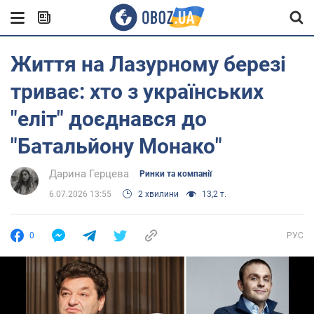
Життя на Лазурному березі
триває: хто з українських
"еліт" доєднався до
"Батальйону Монако"
Дарина Герцева
Ринки та компанії
6.07.2026 13:55
2 хвилини
13,2 т.
0
РУС