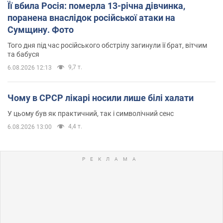
Її вбила Росія: померла 13-річна дівчинка,
поранена внаслідок російської атаки на
Сумщину. Фото
Того дня під час російського обстрілу загинули її брат, вітчим
та бабуся
9,7 т.
6.08.2026 12:13
Чому в СРСР лікарі носили лише білі халати
У цьому був як практичний, так і символічний сенс
4,4 т.
6.08.2026 13:00