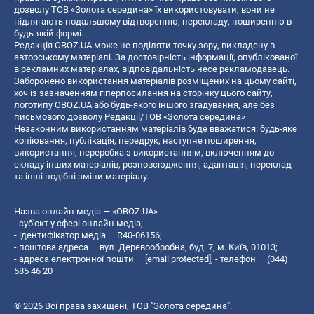
дозволу ТОВ «Золота середина» їх використовувати, вони не
підлягають подальшому відтворенню, перекладу, поширенню в
будь-якій формі.
Редакція OBOZ.UA може не поділяти точку зору, викладену в
авторському матеріалі. За достовірність інформації, опублікованої
в рекламних матеріалах, відповідальність несе рекламодавець.
Заборонено використання матеріалів розміщених на цьому сайті,
хоч із зазначенням гіперпосилання на сторінку цього сайту,
логотипу OBOZ.UA або будь-якого іншого згадування, але без
письмового дозволу Редакції/ТОВ «Золота середина»
Незаконним використанням матеріалів буде вважатися: будь-яке
копiювання, публiкацiя, передрук, наступне поширення,
використання, переробка з використанням, включенням до
складу інших матеріалів, розповсюдження, адаптація, переклад
та інші подібні зміни матеріалу.
Назва онлайн медіа — «OBOZ.UA»
- суб'єкт у сфері онлайн медіа;
- ідентифікатор медіа — R40-06156;
- поштова адреса — вул. Деревообробна, буд. 7, м. Київ, 01013;
- адреса електронної пошти —
[email protected]
; - телефон — (044)
585 46 20
© 2026 Всі права захищені, ТОВ "Золота середина".