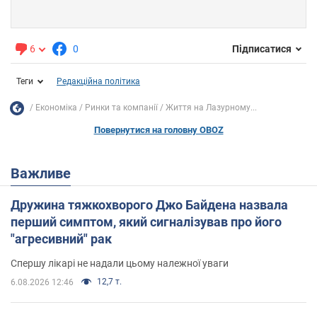
6
0
Підписатися
Теги
Редакційна політика
Економіка
Ринки та компанії
Життя на Лазурному...
Повернутися на головну OBOZ
Важливе
Дружина тяжкохворого Джо Байдена назвала
перший симптом, який сигналізував про його
"агресивний" рак
Спершу лікарі не надали цьому належної уваги
12,7 т.
6.08.2026 12:46