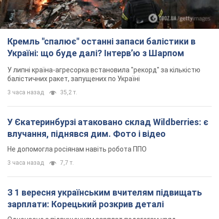
Кремль "спалює" останні запаси балістики в
Україні: що буде далі? Інтерв’ю з Шарпом
У липні країна-агресорка встановила "рекорд" за кількістю
балістичних ракет, запущених по Україні
3 часа назад
35,2 т.
У Єкатеринбурзі атаковано склад Wildberries: є
влучання, піднявся дим. Фото і відео
Не допомогла росіянам навіть робота ППО
3 часа назад
7,7 т.
З 1 вересня українським вчителям підвищать
зарплати: Корецький розкрив деталі