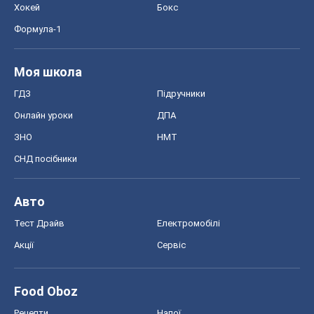
Хокей
Бокс
Формула-1
Моя школа
ГДЗ
Підручники
Онлайн уроки
ДПА
ЗНО
НМТ
СНД посібники
Авто
Тест Драйв
Електромобілі
Акції
Сервіс
Food Oboz
Рецепти
Напої