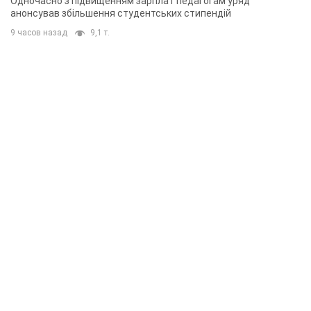
Одночасно з підвищенням зарплат педагогам уряд
анонсував збільшення студентських стипендій
9 часов назад
9,1 т.