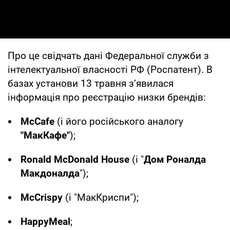
Про це свідчать дані Федеральної служби з
інтелектуальної власності РФ (Роспатент). В
базах установи 13 травня зʼявилася
інформація про реєстрацію низки брендів:
McCafe
(і його російського аналогу
"МакКафе"
);
Ronald McDonald House
(і "
Дом Роналда
Макдоналда
");
McCrispу
(і "МакКриспи");
HappyMeal
;