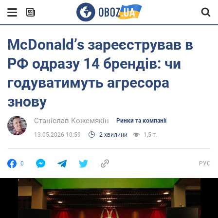
McDonaldʼs зареєстрував в
РФ одразу 14 брендів: чи
годуватимуть агресора
знову
Станіслав Кожемякін
Ринки та компанії
13.05.2026 10:59
2 хвилини
1,5 т.
0
РУС