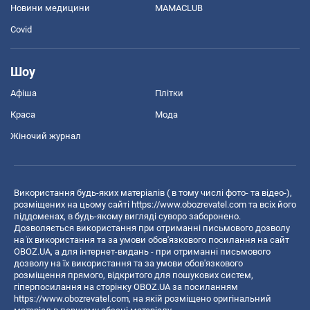
Новини медицини
MAMACLUB
Covid
Шоу
Афіша
Плітки
Краса
Мода
Жіночий журнал
Використання будь-яких матеріалів ( в тому числі фото- та відео-),
розміщених на цьому сайті
https://www.obozrevatel.com
та всіх його
піддоменах, в будь-якому вигляді суворо заборонено.
Дозволяється використання при отриманні письмового дозволу
на їх використання та за умови обов'язкового посилання на сайт
OBOZ.UA, а для інтернет-видань - при отриманні письмового
дозволу на їх використання та за умови обов'язкового
розміщення прямого, відкритого для пошукових систем,
гіперпосилання на сторінку OBOZ.UA за посиланням
https://www.obozrevatel.com
, на якій розміщено оригінальний