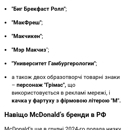
"Биг Брекфаст Ролл"
;
"МакФреш"
;
"Макчикен"
;
"Мэр Макчиз
";
"Университет Гамбургерологии"
;
а також двох образотворчі товарні знаки
–
персонаж "Грімас",
що
використовується в рекламі мережі, і
качка у фартуху з фірмовою літерою "М".
Навіщо McDonaldʼs бренди в РФ
McDonaldʼs ще в грудні 2024-го подала низку