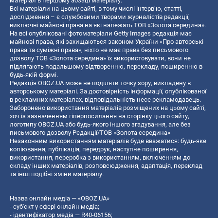
матеріал в першому абзаці матеріалу.
Всі матеріали на цьому сайті, в тому числі інтерв’ю, статті,
дослідження – є службовими творами журналістів редакції,
виключні майнові права на які належать ТОВ «Золота середина».
На всі опубліковані фотоматеріали Getty Images редакція має
майнові права, які захищаються законом України «Про авторські
права та суміжні права», ніхто не має права без письмового
дозволу ТОВ «Золота середина» їх використовувати, вони не
підлягають подальшому відтворенню, перекладу, поширенню в
будь-якій формі.
Редакція OBOZ.UA може не поділяти точку зору, викладену в
авторському матеріалі. За достовірність інформації, опублікованої
в рекламних матеріалах, відповідальність несе рекламодавець.
Заборонено використання матеріалів розміщених на цьому сайті,
хоч із зазначенням гіперпосилання на сторінку цього сайту,
логотипу OBOZ.UA або будь-якого іншого згадування, але без
письмового дозволу Редакції/ТОВ «Золота середина»
Незаконним використанням матеріалів буде вважатися: будь-яке
копiювання, публiкацiя, передрук, наступне поширення,
використання, переробка з використанням, включенням до
складу інших матеріалів, розповсюдження, адаптація, переклад
та інші подібні зміни матеріалу.
Назва онлайн медіа — «OBOZ.UA»
- суб'єкт у сфері онлайн медіа;
- ідентифікатор медіа — R40-06156;