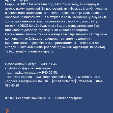
Редакція OBOZ.UA може не поділяти точку зору, викладену в
авторському матеріалі. За достовірність інформації, опублікованої
в рекламних матеріалах, відповідальність несе рекламодавець.
Заборонено використання матеріалів розміщених на цьому сайті,
хоч із зазначенням гіперпосилання на сторінку цього сайту,
логотипу OBOZ.UA або будь-якого іншого згадування, але без
письмового дозволу Редакції/ТОВ «Золота середина»
Незаконним використанням матеріалів буде вважатися: будь-яке
копiювання, публiкацiя, передрук, наступне поширення,
використання, переробка з використанням, включенням до
складу інших матеріалів, розповсюдження, адаптація, переклад
та інші подібні зміни матеріалу.
Назва онлайн медіа — «OBOZ.UA»
- суб'єкт у сфері онлайн медіа;
- ідентифікатор медіа — R40-06156;
- поштова адреса — вул. Деревообробна, буд. 7, м. Київ, 01013;
- адреса електронної пошти —
[email protected]
; - телефон — (044)
585 46 20
© 2026 Всі права захищені, ТОВ "Золота середина".