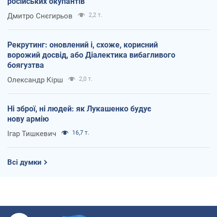
російських окупантів
Дмитро Снєгирьов
2,2 т.
Рекрутинг: оновлений і, схоже, корисний
ворожий досвід, або Діалектика вибагливого
боягузтва
Олександр Кірш
2,0 т.
Ні зброї, ні людей: як Лукашенко будує
нову армію
Ігар Тишкевич
16,7 т.
Всі думки