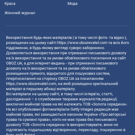
Краса
Мода
Жіночий журнал
Використання будь-яких матеріалів ( в тому числі фото- та відео-),
розміщених на цьому сайті
https://www.obozrevatel.com
та всіх його
піддоменах, в будь-якому вигляді суворо заборонено.
Дозволяється використання при отриманні письмового дозволу
на їх використання та за умови обов'язкового посилання на сайт
OBOZ.UA, а для інтернет-видань - при отриманні письмового
дозволу на їх використання та за умови обов'язкового
розміщення прямого, відкритого для пошукових систем,
гіперпосилання на сторінку OBOZ.UA за посиланням
https://www.obozrevatel.com
, на якій розміщено оригінальний
матеріал в першому абзаці матеріалу.
Всі матеріали на цьому сайті, в тому числі інтерв’ю, статті,
дослідження – є службовими творами журналістів редакції,
виключні майнові права на які належать ТОВ «Золота середина».
На всі опубліковані фотоматеріали Getty Images редакція має
майнові права, які захищаються законом України «Про авторські
права та суміжні права», ніхто не має права без письмового
дозволу ТОВ «Золота середина» їх використовувати, вони не
підлягають подальшому відтворенню, перекладу, поширенню в
будь-якій формі.