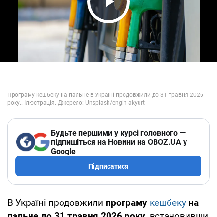
Play Video
Будьте першими у курсі головного —
підпишіться на Новини на OBOZ.UA у
Google
Підписатися
В Україні продовжили
програму
кешбеку
на
пальне до 31 травня 2026 року
, встановивши