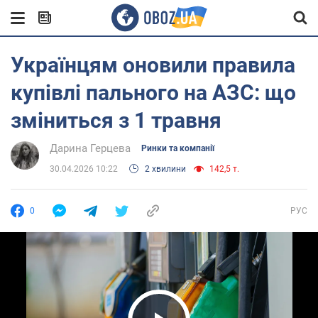
Українцям оновили правила
купівлі пального на АЗС: що
зміниться з 1 травня
Дарина Герцева
Ринки та компанії
30.04.2026 10:22
2 хвилини
142,5 т.
0
РУС