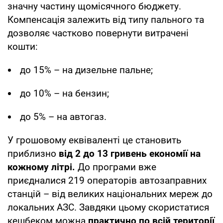
значну частину щомісячного бюджету.
Компенсація залежить від типу пального та
дозволяє частково повернути витрачені
кошти:
до 15% – на дизельне пальне;
до 10% – на бензин;
до 5% – на автогаз.
У грошовому еквіваленті це становить
приблизно
від 2 до 13 гривень економії на
кожному літрі.
До програми вже
приєдналися 219 операторів автозаправних
станцій – від великих національних мереж до
локальних АЗС. Завдяки цьому скористатися
кешбеком можна
практично по всій території