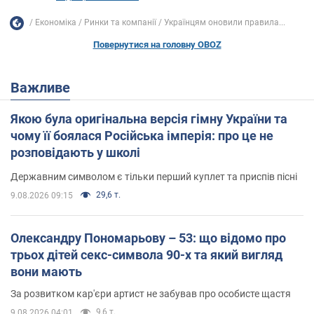
Економіка
Ринки та компанії
Українцям оновили правила...
Повернутися на головну OBOZ
Важливе
Якою була оригінальна версія гімну України та
чому її боялася Російська імперія: про це не
розповідають у школі
Державним символом є тільки перший куплет та приспів пісні
29,6 т.
9.08.2026 09:15
Олександру Пономарьову – 53: що відомо про
трьох дітей секс-символа 90-х та який вигляд
вони мають
За розвитком кар'єри артист не забував про особисте щастя
9,6 т.
9.08.2026 04:01